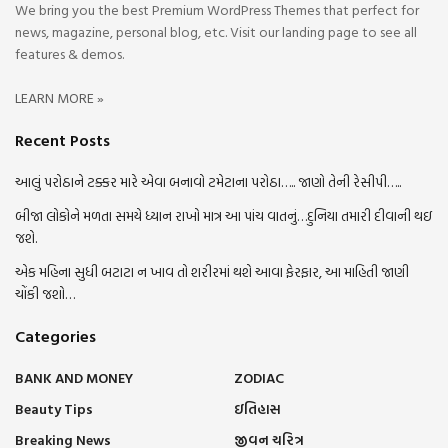
We bring you the best Premium WordPress Themes that perfect for
news, magazine, personal blog, etc. Visit our landing page to see all
features & demos.
LEARN MORE »
Recent Posts
આલું પરોઠાને ટક્કર મારે એવા બનાવો ટમેટાના પરોઠા….. જાણો તેની રેસીપી…..
બીજા લોકોને મળતા સમયે ધ્યાન રાખો માત્ર આ પાંચ વાતનું…દુનિયા તમારી દીવાની થઇ
જશે.
એક મહિના સુધી બટાટા ન ખાવ તો શરીરમાં થશે આવા ફેરફાર, આ માહિતી જાણી
ચોંકી જશો…
Categories
BANK AND MONEY
ZODIAC
Beauty Tips
ઇતિહાસ
Breaking News
જીવન ચરિત્ર