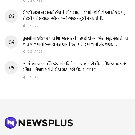
0 SHARES
રોટલી નરમ ન બનતી હોય તો લોટ બાંધતા સમયે ઉમેરી દો આ એક વસ્તુ,
રોટલી થશે ફટાફટ, સોફ્ટ અને એકદમ ફૂલીને દડા જેવી…
0 SHARES
તુલસીના છોડ પર પાણીમાં મિક્સ કરીને છાંટી દો આ એક વસ્તુ, સુકાશે પણ
નહિ અને બધી જીવાત પણ ભાગી જશે. ઘરે જ બનાવો કીટનાશક…
0 SHARES
જાણો આ પારસમણિ જેવા શેર વિશે, 1 લાખના કરી દીધા સીધા જ 36 કરોડ
રૂપિયા… રોકાણકારોને બેઠા બેઠા કરી દીધા માલામાલ…
0 SHARES