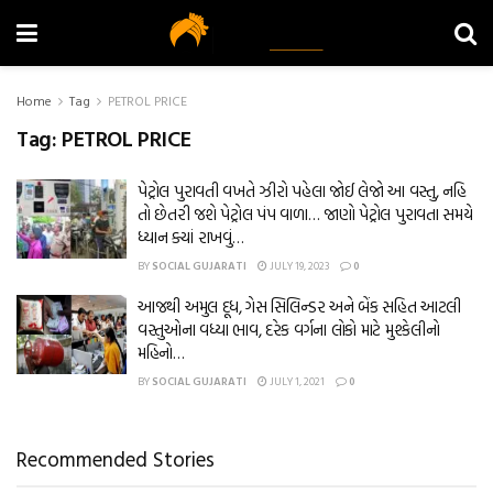
Home
Tag
PETROL PRICE
Tag:
PETROL PRICE
પેટ્રોલ પુરાવતી વખતે ઝીરો પહેલા જોઈ લેજો આ વસ્તુ, નહિ
તો છેતરી જશે પેટ્રોલ પંપ વાળા… જાણો પેટ્રોલ પુરાવતા સમયે
ધ્યાન ક્યાં રાખવું…
BY
SOCIAL GUJARATI
JULY 19, 2023
0
આજથી અમુલ દૂધ, ગેસ સિલિન્ડર અને બેંક સહિત આટલી
વસ્તુઓના વધ્યા ભાવ, દરેક વર્ગના લોકો માટે મુશ્કેલીનો
મહિનો…
BY
SOCIAL GUJARATI
JULY 1, 2021
0
Recommended Stories