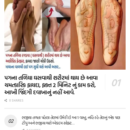
પગના તળિયા ઘસવાથી શરીરમાં થાય છે આવા
ચમત્કારિક ફાયદા, ફક્ત 2 મિનિટ નું કામ કરો,
આખી જિંદગી દવાખાનું નહીં આવે.
0 SHARES
ભજીયા તળતા પહેલા તેલમાં ઉમેરી દો આ 1 વસ્તુ, નહિ રહે તેલનું એક પણ
ટીપું અને ભજીયા થશે એકદમ સોફ્ટ…