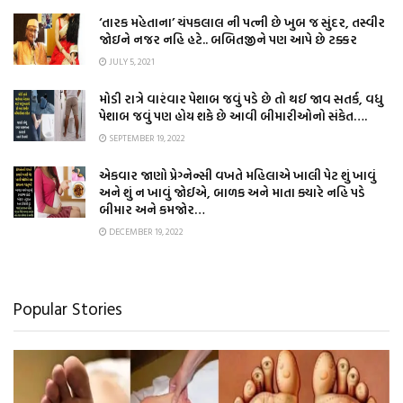
‘તારક મહેતાના’ ચંપકલાલ ની પત્ની છે ખુબ જ સુંદર, તસ્વીર
જોઇને નજર નહિ હટે.. બબિતજીને પણ આપે છે ટક્કર
JULY 5, 2021
મોડી રાત્રે વારંવાર પેશાબ જવું પડે છે તો થઈ જાવ સતર્ક, વધુ
પેશાબ જવું પણ હોય શકે છે આવી બીમારીઓનો સંકેત….
SEPTEMBER 19, 2022
એકવાર જાણો પ્રેગ્નેન્સી વખતે મહિલાએ ખાલી પેટ શું ખાવું
અને શું ન ખાવું જોઈએ, બાળક અને માતા ક્યારે નહિ પડે
બીમાર અને કમજોર…
DECEMBER 19, 2022
Popular Stories