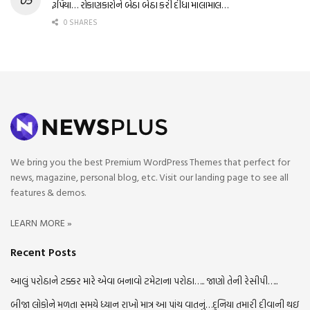
રૂપિયા… રોકાણકારોને બેઠા બેઠા કરી દીધા માલામાલ…
0 SHARES
We bring you the best Premium WordPress Themes that perfect for
news, magazine, personal blog, etc. Visit our landing page to see all
features & demos.
LEARN MORE »
Recent Posts
આલું પરોઠાને ટક્કર મારે એવા બનાવો ટમેટાના પરોઠા….. જાણો તેની રેસીપી…..
બીજા લોકોને મળતા સમયે ધ્યાન રાખો માત્ર આ પાંચ વાતનું…દુનિયા તમારી દીવાની થઇ