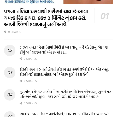
પગના તળિયા ઘસવાથી શરીરમાં થાય છે આવા
ચમત્કારિક ફાયદા, ફક્ત 2 મિનિટ નું કામ કરો,
આખી જિંદગી દવાખાનું નહીં આવે.
0 SHARES
ભજીયા તળતા પહેલા તેલમાં ઉમેરી દો આ 1 વસ્તુ, નહિ રહે તેલનું એક પણ
ટીપું અને ભજીયા થશે એકદમ સોફ્ટ…
0 SHARES
રોટલી નરમ ન બનતી હોય તો લોટ બાંધતા સમયે ઉમેરી દો આ એક વસ્તુ,
રોટલી થશે ફટાફટ, સોફ્ટ અને એકદમ ફૂલીને દડા જેવી…
0 SHARES
તુલસીના છોડ પર પાણીમાં મિક્સ કરીને છાંટી દો આ એક વસ્તુ, સુકાશે પણ
નહિ અને બધી જીવાત પણ ભાગી જશે. ઘરે જ બનાવો કીટનાશક…
0 SHARES
જાણો આ પારસમણિ જેવા શેર વિશે, 1 લાખના કરી દીધા સીધા જ 36 કરોડ