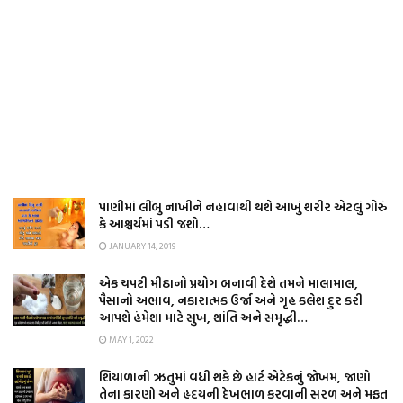
પાણીમાં લીંબુ નાખીને નહાવાથી થશે આખું શરીર એટલું ગોરું
કે આશ્ચર્યમાં પડી જશો…
JANUARY 14, 2019
એક ચપટી મીઠાનો પ્રયોગ બનાવી દેશે તમને માલામાલ,
પૈસાનો અભાવ, નકારાત્મક ઉર્જા અને ગૃહ કલેશ દુર કરી
આપશે હંમેશા માટે સુખ, શાંતિ અને સમૃદ્ધી…
MAY 1, 2022
શિયાળાની ઋતુમાં વધી શકે છે હાર્ટ એટેકનું જોખમ, જાણો
તેના કારણો અને હૃદયની દેખભાળ કરવાની સરળ અને મફત