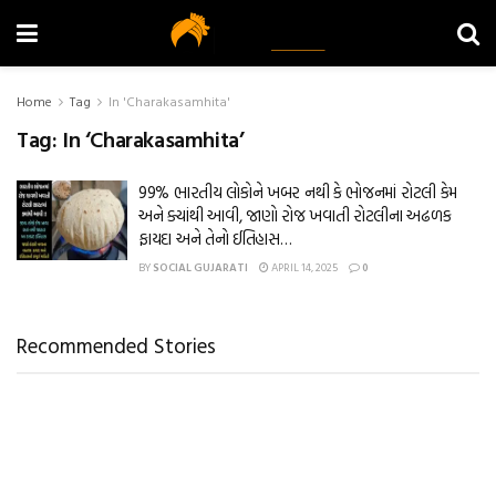
Home
Tag
In 'Charakasamhita'
Tag:
In ‘Charakasamhita’
99% ભારતીય લોકોને ખબર નથી કે ભોજનમાં રોટલી કેમ
અને ક્યાંથી આવી, જાણો રોજ ખવાતી રોટલીના અઢળક
ફાયદા અને તેનો ઈતિહાસ…
BY
SOCIAL GUJARATI
APRIL 14, 2025
0
Recommended Stories