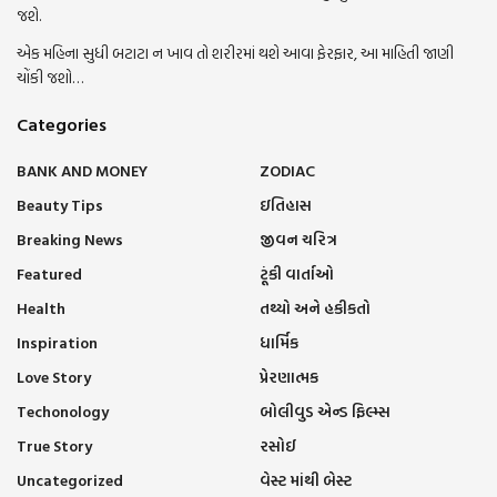
જશે.
એક મહિના સુધી બટાટા ન ખાવ તો શરીરમાં થશે આવા ફેરફાર, આ માહિતી જાણી
ચોંકી જશો…
Categories
BANK AND MONEY
ZODIAC
Beauty Tips
ઇતિહાસ
Breaking News
જીવન ચરિત્ર
Featured
ટૂંકી વાર્તાઓ
Health
તથ્યો અને હકીકતો
Inspiration
ધાર્મિક
Love Story
પ્રેરણાત્મક
Techonology
બોલીવુડ એન્ડ ફિલ્મ્સ
True Story
રસોઈ
Uncategorized
વેસ્ટ માંથી બેસ્ટ