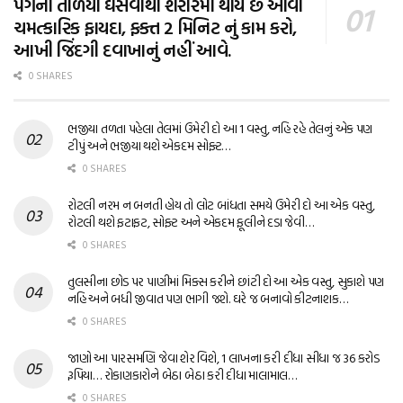
પગના તળિયા ઘસવાથી શરીરમાં થાય છે આવા
ચમત્કારિક ફાયદા, ફક્ત 2 મિનિટ નું કામ કરો,
આખી જિંદગી દવાખાનું નહીં આવે.
0 SHARES
ભજીયા તળતા પહેલા તેલમાં ઉમેરી દો આ 1 વસ્તુ, નહિ રહે તેલનું એક પણ
ટીપું અને ભજીયા થશે એકદમ સોફ્ટ…
0 SHARES
રોટલી નરમ ન બનતી હોય તો લોટ બાંધતા સમયે ઉમેરી દો આ એક વસ્તુ,
રોટલી થશે ફટાફટ, સોફ્ટ અને એકદમ ફૂલીને દડા જેવી…
0 SHARES
તુલસીના છોડ પર પાણીમાં મિક્સ કરીને છાંટી દો આ એક વસ્તુ, સુકાશે પણ
નહિ અને બધી જીવાત પણ ભાગી જશે. ઘરે જ બનાવો કીટનાશક…
0 SHARES
જાણો આ પારસમણિ જેવા શેર વિશે, 1 લાખના કરી દીધા સીધા જ 36 કરોડ
રૂપિયા… રોકાણકારોને બેઠા બેઠા કરી દીધા માલામાલ…
0 SHARES