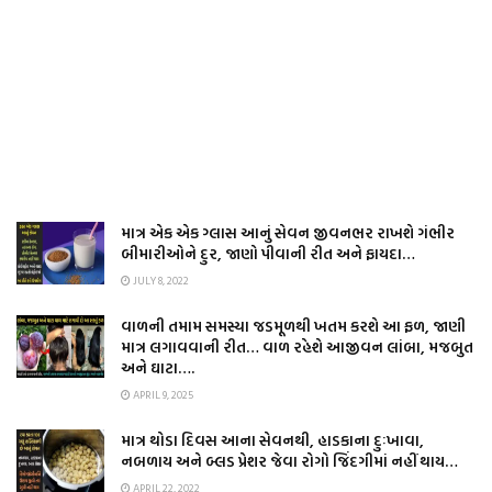
માત્ર એક એક ગ્લાસ આનું સેવન જીવનભર રાખશે ગંભીર
બીમારીઓને દુર, જાણો પીવાની રીત અને ફાયદા…
JULY 8, 2022
વાળની તમામ સમસ્યા જડમૂળથી ખતમ કરશે આ ફળ, જાણી
માત્ર લગાવવાની રીત… વાળ રહેશે આજીવન લાંબા, મજબુત
અને ઘાટા….
APRIL 9, 2025
માત્ર થોડા દિવસ આના સેવનથી, હાડકાના દુઃખાવા,
નબળાય અને બ્લડ પ્રેશર જેવા રોગો જિંદગીમાં નહીં થાય…
APRIL 22, 2022