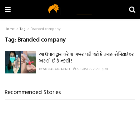
Home
Tag
Branded company
Tag:
Branded company
આ ઉપાય દ્વારા ઘરે જ ખબર પડી જશે કે તમારું સેનિટાઈઝર
અસલી છે કે નકલી !
BY
SOCIAL GUJARATI
AUGUST 25, 2020
0
Recommended Stories