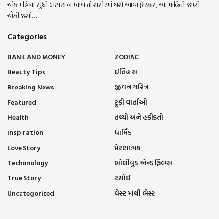
એક મહિના સુધી બટાટા ન ખાવ તો શરીરમાં થશે આવા ફેરફાર, આ માહિતી જાણી
ચોંકી જશો…
Categories
BANK AND MONEY
ZODIAC
Beauty Tips
ઇતિહાસ
Breaking News
જીવન ચરિત્ર
Featured
ટૂંકી વાર્તાઓ
Health
તથ્યો અને હકીકતો
Inspiration
ધાર્મિક
Love Story
પ્રેરણાત્મક
Techonology
બોલીવુડ એન્ડ ફિલ્મ્સ
True Story
રસોઈ
Uncategorized
વેસ્ટ માંથી બેસ્ટ