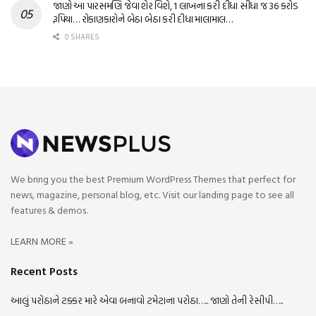
જાણો આ પારસમણિ જેવા શેર વિશે, 1 લાખના કરી દીધા સીધા જ 36 કરોડ
રૂપિયા… રોકાણકારોને બેઠા બેઠા કરી દીધા માલામાલ…
0 SHARES
We bring you the best Premium WordPress Themes that perfect for
news, magazine, personal blog, etc. Visit our landing page to see all
features & demos.
LEARN MORE »
Recent Posts
આલું પરોઠાને ટક્કર મારે એવા બનાવો ટમેટાના પરોઠા….. જાણો તેની રેસીપી…..