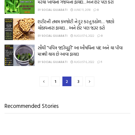
મરચા ખાવાના ગજબના ફાયદા…અને શેર પણ કરો
BY
SOCIAL GUJARATI
JUNE 11, 2018
0
શરીરની તમામ કમજોરી ને દૂર કરતુ કઠોળ… જાણો
ચોંકાવનારા ફાયદા… અને શેર પણ જરૂર કરો
BY
SOCIAL GUJARATI
AUGUST 6, 2022
0
સૌથી “પવિત્ર જડીબુટ્ટી” આ ઔષધિના પાંદ અને ચા પીવા
માત્રથી થાય છે આવા ફાયદા
BY
SOCIAL GUJARATI
AUGUST 6, 2022
1
1
2
3
Recommended Stories