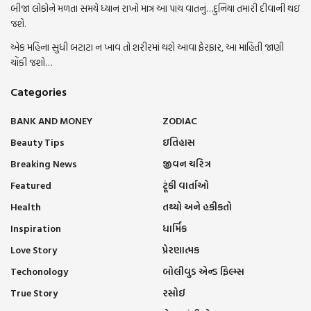
બીજા લોકોને મળતા સમયે ધ્યાન રાખો માત્ર આ પાંચ વાતનું…દુનિયા તમારી દીવાની થઇ
જશે.
એક મહિના સુધી બટાટા ન ખાવ તો શરીરમાં થશે આવા ફેરફાર, આ માહિતી જાણી
ચોંકી જશો…
Categories
BANK AND MONEY
ZODIAC
Beauty Tips
ઇતિહાસ
Breaking News
જીવન ચરિત્ર
Featured
ટૂંકી વાર્તાઓ
Health
તથ્યો અને હકીકતો
Inspiration
ધાર્મિક
Love Story
પ્રેરણાત્મક
Techonology
બોલીવુડ એન્ડ ફિલ્મ્સ
True Story
રસોઈ