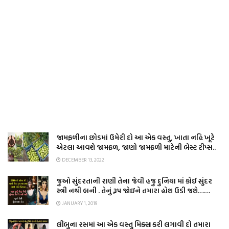
જામફળીના છોડમાં ઉમેરી દો આ એક વસ્તુ, ખાતા નહિ ખૂટે
એટલા આવશે જામફળ, જાણો જામફળી માટેની બેસ્ટ ટીપ્સ..
DECEMBER 13, 2022
જુઓ સુંદરતાની રાણી તેના જેવી હજુ દુનિયા માં કોઈ સુંદર
સ્ત્રી નથી બની . તેનું રૂપ જોઇને તમારા હોશ ઉડી જશે……
JANUARY 1, 2019
લીંબુના રસમાં આ એક વસ્તુ મિક્સ કરી લગાવી દો તમારા