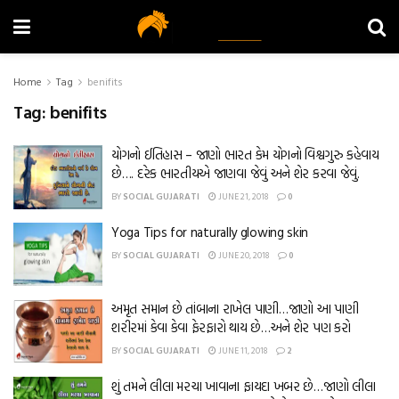
Home
Tag
benifits
Tag:
benifits
યોગનો ઈતિહાસ – જાણો ભારત કેમ યોગનો વિશ્વગુરુ કહેવાય
છે…. દરેક ભારતીયએ જાણવા જેવું અને શેર કરવા જેવું.
BY
SOCIAL GUJARATI
JUNE 21, 2018
0
Yoga Tips for naturally glowing skin
BY
SOCIAL GUJARATI
JUNE 20, 2018
0
અમૃત સમાન છે તાંબાના રાખેલ પાણી…જાણો આ પાણી
શરીરમાં કેવા કેવા ફેરફારો થાય છે…અને શેર પણ કરો
BY
SOCIAL GUJARATI
JUNE 11, 2018
2
શું તમને લીલા મરચા ખાવાના ફાયદા ખબર છે…જાણો લીલા