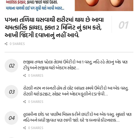
પગના તળિયા ઘસવાથી શરીરમાં થાય છે આવા
ચમત્કારિક ફાયદા, ફક્ત 2 મિનિટ નું કામ કરો,
આખી જિંદગી દવાખાનું નહીં આવે.
0 SHARES
ભજીયા તળતા પહેલા તેલમાં ઉમેરી દો આ 1 વસ્તુ, નહિ રહે તેલનું એક પણ
ટીપું અને ભજીયા થશે એકદમ સોફ્ટ…
0 SHARES
રોટલી નરમ ન બનતી હોય તો લોટ બાંધતા સમયે ઉમેરી દો આ એક વસ્તુ,
રોટલી થશે ફટાફટ, સોફ્ટ અને એકદમ ફૂલીને દડા જેવી…
0 SHARES
તુલસીના છોડ પર પાણીમાં મિક્સ કરીને છાંટી દો આ એક વસ્તુ, સુકાશે પણ
નહિ અને બધી જીવાત પણ ભાગી જશે. ઘરે જ બનાવો કીટનાશક…
0 SHARES