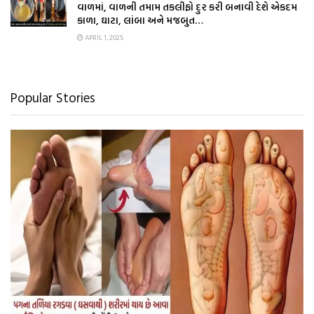
વાળમાં, વાળની તમામ તકલીફો દુર કરી બનાવી દેશે એકદમ
કાળા, ઘાટા, લાંબા અને મજબુત…
APRIL 1, 2025
Popular Stories