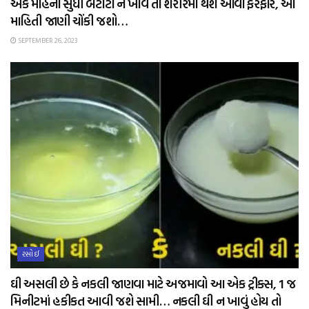
એક મહિના સુધી બટાટા ન ખાવ તો શરીરમાં થશે આવા ફેરફાર, આ
માહિતી જાણી ચોંકી જશો…
SEPTEMBER 26, 2023
રસોઈ
ઘી અસલી છે કે નકલી જાણવા માટે અજમાવો આ એક ટ્રીક્સ, 1 જ
મિનીટમાં હકીકત આવી જશે સામી… નકલી ઘી ન ખાવું હોય તો