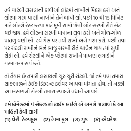
હવે વાટેલી લસણની કળીઓ લોટમાં નાખીને મિક્સ કરો અને
લોટમાં ગરમ પાણી નાખીને તેને બાંધી લો. પછી 10 થી 15 મિનિટ
માટે લોટને રેસ્ટ કરવા માટે મૂકી રાખો જેથી લોટ સરખી રીતે સેટ
થઈ જાય. હવે લોટના સરખી માત્રાના લુવા કરો અને ગોળ-ગોળ
પાતળું વણી લો. હવે ગેસ પર તવી રાખો અને ગરમ કરો. પછી તવા
પર રોટલી રાખીને બંને બાજુ સરખી રીતે બ્રાઉન થાય ત્યાં સુધી
શેકી લો. હવે રોટલીને એક પ્લેટમાં રાખીને માખણ લગાડીને
ગરમાગરમ સર્વ કરો.
તો તૈયાર છે તમારી લસણની ચૂર-ચૂરી રોટલી. જો તમે પણ તમારા
શાકભાજીને કંઈક ડિફરન્ટ ફ્લેવર આપવા માંગતા હોય, તો નક્કી
આ લસણની રોટલી તમારા સ્વાદને વધારી આપશે.
તમે કોમેન્ટમાં ૫ સેકન્ડનો ટાઈમ લઈને એ અમને જણાવો કે આ
માહિતી કેવી લાગી
(૧) વેરી હેલ્પફુલ (૨) હેલ્પ ફૂલ (૩) ગુડ (૪) એવરેજ