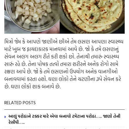
મિત્રો જેમ કે આપણે જાણીએ છીએ તેમ લસણ આપણા સ્વાસ્થ્ય
માટે ખુબ જ ફાયદાકારક માનવામાં આવે છે. જો કે તમે લસણનું
સેવન અલગ અલગ રીતે કરી શકો છો. તેનાથી તમારું સ્વાસ્થ્ય
સારું રહે છે. તેના પોષક તત્વો તમારા શરીરને અનેક રોગો સામે
રક્ષણ આપે છે. જો કે તમે લસણનો ઉપયોગ અનેક વાનગીઓ
બનાવવામાં કરતા હશો. ઘણા લોકો તેને ચટણીના રૂપે સેવન કરે
છે. ઘણા લોકો શાક બનાવે છે.
RELATED POSTS
આલું પરોઠાને ટક્કર મારે એવા બનાવો ટમેટાના પરોઠા….. જાણો તેની
રેસીપી…..