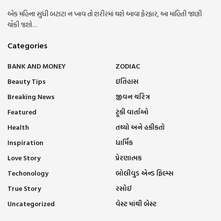
એક મહિના સુધી બટાટા ન ખાવ તો શરીરમાં થશે આવા ફેરફાર, આ માહિતી જાણી
ચોંકી જશો…
Categories
BANK AND MONEY
ZODIAC
Beauty Tips
ઇતિહાસ
Breaking News
જીવન ચરિત્ર
Featured
ટૂંકી વાર્તાઓ
Health
તથ્યો અને હકીકતો
Inspiration
ધાર્મિક
Love Story
પ્રેરણાત્મક
Techonology
બોલીવુડ એન્ડ ફિલ્મ્સ
True Story
રસોઈ
Uncategorized
વેસ્ટ માંથી બેસ્ટ