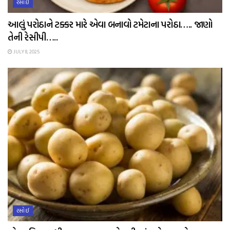
રસોઈ
આલું પરોઠાને ટક્કર મારે એવા બનાવો ટમેટાના પરોઠા….. જાણો
તેની રેસીપી…..
JULY 8, 2025
રસોઈ