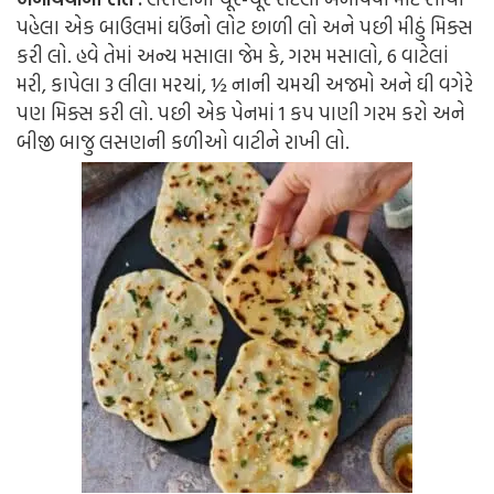
પહેલા એક બાઉલમાં ઘઉંનો લોટ છાળી લો અને પછી મીઠું મિક્સ
કરી લો. હવે તેમાં અન્ય મસાલા જેમ કે, ગરમ મસાલો, 6 વાટેલાં
મરી, કાપેલા 3 લીલા મરચાં, ½ નાની ચમચી અજમો અને ઘી વગેરે
પણ મિક્સ કરી લો. પછી એક પેનમાં 1 કપ પાણી ગરમ કરો અને
બીજી બાજુ લસણની કળીઓ વાટીને રાખી લો.