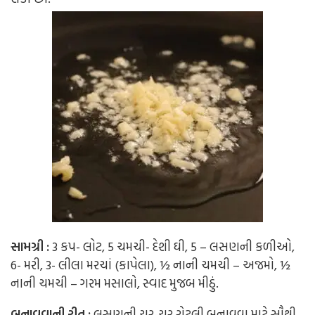
સામગ્રી :
3 કપ- લોટ, 5 ચમચી- દેશી ઘી, 5 – લસણની કળીઓ,
6- મરી, 3- લીલા મરચાં (કાપેલા), ½ નાની ચમચી – અજમો, ½
નાની ચમચી – ગરમ મસાલો, સ્વાદ મુજબ મીઠું.
બનાવવાની રીત :
લસણની ચૂર-ચૂર રોટલી બનાવવા માટે સૌથી