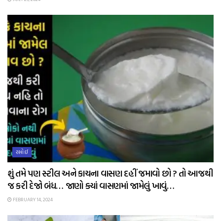
રસોઈ
શું તમે પણ સ્ટીલ અને કાચના વાસણ દહીં જમાવો છો ? તો આજથી
જ કરી દેજો બંધ… જાણો ક્યાં વાસણમાં જામેલું ખાવું…
FEBRUARY 14, 2024