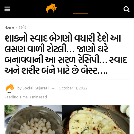
Home
રસોઈ
શાકનો સ્વાદ બેગણો વધારી દેશે આ
લસણ વાળી રોટલી… જાણો ઘરે
બનાવવાની આ સરળ રેસિપી… સ્વાદ
અને શરીર બંને માટે છે બેસ્ટ….
by
Social Gujarati
October 11, 2022
Reading Time: 1 min read