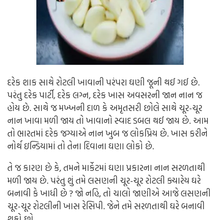
દરેક શાક સાથે રોટલી ખાવાની પરંપરા ઘણી જૂની થઈ ગઈ છે.
પરંતુ દરેક પાર્ટી, દરેક લગ્ન, દરેક ખાસ અવસરની જાન નાન જ
હોય છે. સાથે જ મખ્ખની દાળ કે અમૃતસરી છોલે સાથે ચૂર-ચૂર
નાન ખાવા મળી જાય તો ખાવાનો સ્વાદ ડબલ થઈ જાય છે. આમ
તો ભારતમાં દરેક જગ્યાએ નાન ખુબ જ લોકપ્રિય છે. ખાસ કરીને
નોર્થ ઇન્ડિયામાં તો તેના દિવાના ઘણા લોકો છે.
તે જ કારણ છે કે, તમને માર્કેટમાં ઘણા પ્રકારના નાન સરળતાથી
મળી જાય છે. પરંતુ શું તમે લસણની ચૂર-ચૂર રોટલી ક્યારેય ઘરે
બનાવી કે ખાધી છે ? જો નહિ, તો ચાલો જાણીએ આજે લસણની
ચૂર-ચૂર રોટલીની ખાસ રેસિપી. જેને તમે સરળતાથી ઘરે બનાવી
શકો છો.