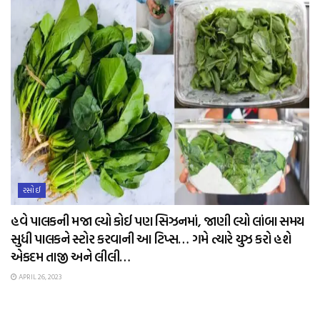
રસોઈ
હવે પાલકની મજા લ્યો કોઈ પણ સિઝનમાં, જાણી લ્યો લાંબા સમય
સુધી પાલકને સ્ટોર કરવાની આ ટિપ્સ… ગમે ત્યારે યુઝ કરો હશે
એકદમ તાજી અને લીલી…
APRIL 26, 2023