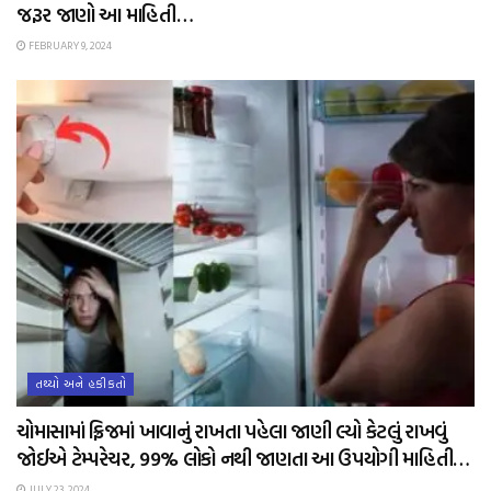
જરૂર જાણો આ માહિતી…
FEBRUARY 9, 2024
તથ્યો અને હકીકતો
ચોમાસામાં ફ્રિજમાં ખાવાનું રાખતા પહેલા જાણી લ્યો કેટલું રાખવું
જોઈએ ટેમ્પરેચર, 99% લોકો નથી જાણતા આ ઉપયોગી માહિતી…
JULY 23, 2024