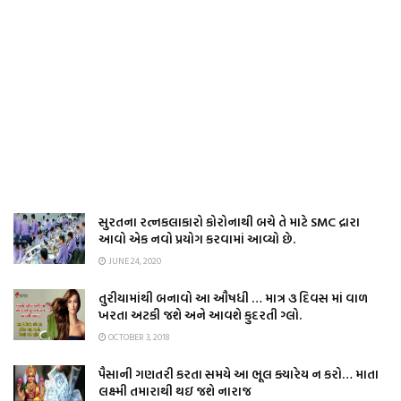
સુરતના રત્નકલાકારો કોરોનાથી બચે તે માટે SMC દ્રારા
આવો એક નવો પ્રયોગ કરવામાં આવ્યો છે.
JUNE 24, 2020
તુરીયામાંથી બનાવો આ ઔષધી … માત્ર ૩ દિવસ માં વાળ
ખરતા અટકી જશે અને આવશે કુદરતી ગ્લો.
OCTOBER 3, 2018
પૈસાની ગણતરી કરતા સમયે આ ભૂલ ક્યારેય ન કરો… માતા
લક્ષ્મી તમારાથી થઇ જશે નારાજ