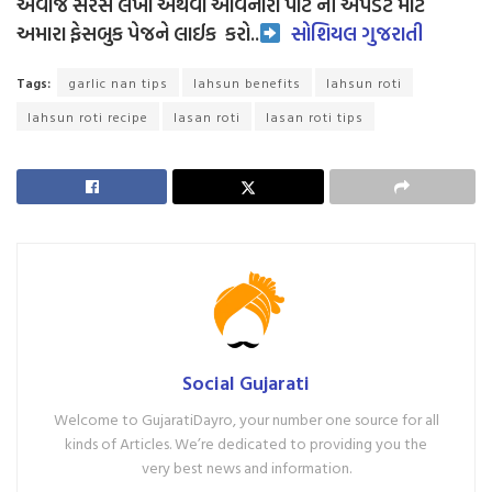
અવાજ સરસ લેખો અથવા આવનારા પાર્ટ ની અપડેટ માટે
અમારા ફેસબુક પેજને લાઈક
કરો..
સોશિયલ ગુજરાતી
Tags:
garlic nan tips
lahsun benefits
lahsun roti
lahsun roti recipe
lasan roti
lasan roti tips
Social Gujarati
Welcome to GujaratiDayro, your number one source for all
kinds of Articles. We’re dedicated to providing you the
very best news and information.