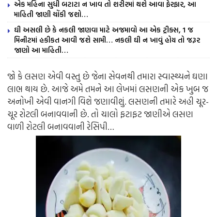
એક મહિના સુધી બટાટા ન ખાવ તો શરીરમાં થશે આવા ફેરફાર, આ
માહિતી જાણી ચોંકી જશો…
ઘી અસલી છે કે નકલી જાણવા માટે અજમાવો આ એક ટ્રીક્સ, 1 જ
મિનીટમાં હકીકત આવી જશે સામી… નકલી ઘી ન ખાવું હોય તો જરૂર
જાણો આ માહિતી…
જો કે લસણ એવી વસ્તુ છે જેના સેવનથી તમારા સ્વાસ્થ્યને ઘણા
લાભ થાય છે. આજે અમે તમને આ લેખમાં લસણની એક ખુબ જ
અનોખી એવી વાનગી વિશે જણાવીશું. લસણની તમારે અહી ચૂર-
ચૂર રોટલી બનાવવાની છે. તો ચાલો ફટાફટ જાણીએ લસણ
વાળી રોટલી બનાવવાની રેસિપી…