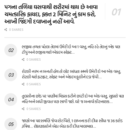
પગના તળિયા ઘસવાથી શરીરમાં થાય છે આવા
ચમત્કારિક ફાયદા, ફક્ત 2 મિનિટ નું કામ કરો,
આખી જિંદગી દવાખાનું નહીં આવે.
0 SHARES
ભજીયા તળતા પહેલા તેલમાં ઉમેરી દો આ 1 વસ્તુ, નહિ રહે તેલનું એક પણ
ટીપું અને ભજીયા થશે એકદમ સોફ્ટ…
0 SHARES
રોટલી નરમ ન બનતી હોય તો લોટ બાંધતા સમયે ઉમેરી દો આ એક વસ્તુ,
રોટલી થશે ફટાફટ, સોફ્ટ અને એકદમ ફૂલીને દડા જેવી…
0 SHARES
તુલસીના છોડ પર પાણીમાં મિક્સ કરીને છાંટી દો આ એક વસ્તુ, સુકાશે પણ
નહિ અને બધી જીવાત પણ ભાગી જશે. ઘરે જ બનાવો કીટનાશક…
0 SHARES
જાણો આ પારસમણિ જેવા શેર વિશે, 1 લાખના કરી દીધા સીધા જ 36 કરોડ
રૂપિયા… રોકાણકારોને બેઠા બેઠા કરી દીધા માલામાલ…