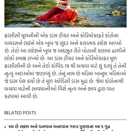
ફ્રાંસીસી મૂળનીની એક ડાંસ ટીચર અને કોરિયોગ્રાફરે કોરોના
વાયરસને લઈને એક ખુબ જ સુંદર અને કલાત્મક સંદેશ આપ્યો
છે. તેણે આ સંદેશને ખુબ જ અદ્દભુત રીતે પોતાની કલામાં ઢાળીને
લોકો સમક્ષ રાખ્યો છે. આ ડાંસ ટીચર અને કોરિયોગ્રાફર મૂળ
ફ્રાંસીસીની છે અને તેણે કોવિડ-19 થી બચવા માટે શું કરવું તે તેની
નૃત્યુ અદાઓમાં જણાવ્યું છે. તેનું નામ છે મહિમા ખાનુમ. મહિમાએ
જે ડાંસ પેશ કર્યો છે તે મૂળ ઓડિસી ડાંસ મુદ્રા છે. જેમાં કોરોનાથી
બચવા માટેની સાવધાનીઓ વિશે નૃત્ય અને ભાવ દ્વારા વાત
કરવામાં આવી છે.
RELATED POSTS
આ છે સફળ અને ધનવાન બનાવાન ગરુડ પુરાણના આ 5 ગુઢ