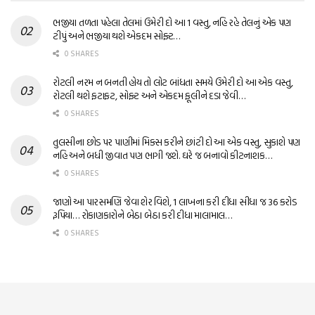
ભજીયા તળતા પહેલા તેલમાં ઉમેરી દો આ 1 વસ્તુ, નહિ રહે તેલનું એક પણ
ટીપું અને ભજીયા થશે એકદમ સોફ્ટ…
0 SHARES
રોટલી નરમ ન બનતી હોય તો લોટ બાંધતા સમયે ઉમેરી દો આ એક વસ્તુ,
રોટલી થશે ફટાફટ, સોફ્ટ અને એકદમ ફૂલીને દડા જેવી…
0 SHARES
તુલસીના છોડ પર પાણીમાં મિક્સ કરીને છાંટી દો આ એક વસ્તુ, સુકાશે પણ
નહિ અને બધી જીવાત પણ ભાગી જશે. ઘરે જ બનાવો કીટનાશક…
0 SHARES
જાણો આ પારસમણિ જેવા શેર વિશે, 1 લાખના કરી દીધા સીધા જ 36 કરોડ
રૂપિયા… રોકાણકારોને બેઠા બેઠા કરી દીધા માલામાલ…
0 SHARES