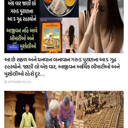
ધાર્મિક
આ છે સફળ અને ધનવાન બનાવાન ગરુડ પુરાણના આ 5 ગુઢ
રહસ્યોને. જાણી લો એક વાર, આજીવન આર્થિક બીમારીઓ અને
મુશ્કેલીઓ રહેશે દુર…
SEPTEMBER 18, 2021