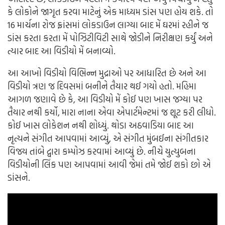
કે લોકોને જાગૃત કરવા માટેનું એક માધ્યમ ડાંસ પણ હોય શકે. તો
16 માર્ચના રોજ ફ્રાંસમાં લોકડાઉન લાગ્યા બાદ મેં ઘરમાં રહીને જ
ડાંસ કરતા કરતા મેં પોઝિટીવિટી સાથે જોડીને નિરીક્ષણ કર્યું અને
ત્યાર બાદ આ વિડીયો મેં બનાવ્યો.
આ આખો વિડીયો વિભિન્ન મુદ્રાઓ પર આધારિત છે અને આ
વિડીયો ત્રણ જ દિવસમાં બનીને તૈયાર થઈ ગયો હતો. મહિમા
આગળ જણાવે છે કે, આ વિડીયો મેં કોઈ પણ ખાસ જગ્યા પર
તૈયાર નથી કર્યો, મારા નાના એવા એપાર્ટમેન્ટમાં જ શૂટ કરી લીધો.
કોઈ ખાસ લોકેશન નથી શોધ્યું. થોડા અઠવાડિયા બાદ આ
નૃત્યને સંગીત આપવામાં આવ્યું, એ સંગીત મુંબઈના સંગીતકાર
વિજય તાંબે દ્વારા કમ્પોઝ કરવામાં આવ્યું છે. નીચે યુત્યુબના
વિડીયોની લિંક પણ આપવામાં આવી જેમાં તમે જોઈ શકો છો એ
ડાંસને.