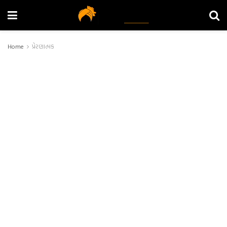
Home
પ્રેરણાત્મક