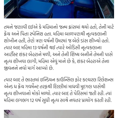
તમને જણાવી દઈએ કે મહિમાનો જન્મ ફ્રાંસમાં થયો હતો, તેની માટે
ફ્રેંચ અને પિતા સ્પેનિશ હતા. મહિમા બાળપણથી નૃત્યકલાની
શોખીન હતી, તેણે ત્રણ વર્ષની ઉંમરમાં જ બેલે ડાંસ શીખ્યો હતો.
ત્યાર બાદ મહિમા 13 વર્ષની થઈ ત્યારે ઓડિસી નૃત્યકલાના
આર્ટીસ્ટ શંકર બેહરાને મળી, અને તેની શિષ્ય બનીને તેમની પાસે
નૃત્ય શીખવા લાગી, મહિમા એવું માને છે કે, શંકર બેહરાએ તેના
જીવનને નવો માર્ગ આપ્યો છે.
ત્યાર બાદ તે ભારતમાં ઇન્ડિયન કાઉન્સિલ ફોર કલ્ચરલ રિલેશન્સ
એન્ડ ધ ફ્રેંચ ગવર્મેન્ટ તરફથી દિલ્લીમાં માધવી મુદગલ પાસેથી
નૃત્ય શીખવાનો મોકો મળ્યો. ત્યાર બાદ તે પેરિસમાં જતી રહી. ત્યાં
મહિમા લગભગ 12 વર્ષ સુધી નૃત્ય સાથે નવતર પ્રાયોગ કરતી રહી.