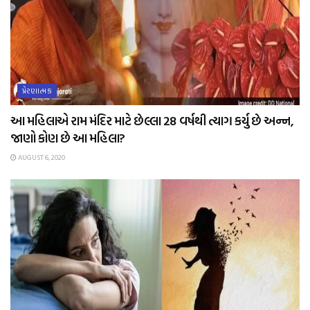
પ્રેરણાત્મક
આ મહિલાએ રામ મંદિર માટે છેલ્લા 28 વર્ષથી ત્યાગ કર્યુ છે અન્ન,
જાણો કોણ છે આ મહિલા?
AUGUST 6, 2020