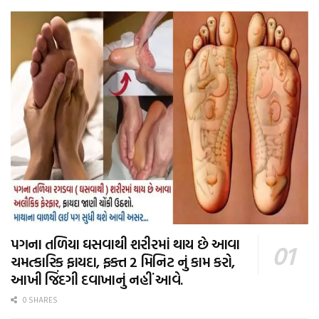
પગના તળિયા ઘસવાથી શરીરમાં થાય છે આવા
ચમત્કારિક ફાયદા, ફક્ત 2 મિનિટ નું કામ કરો,
આખી જિંદગી દવાખાનું નહીં આવે.
0 SHARES