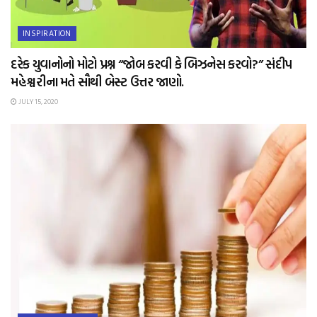
INSPIRATION
દરેક યુવાનોનો મોટો પ્રશ્ન “જોબ કરવી કે બિઝનેસ કરવો?” સંદીપ
મહેશ્વરીના મતે સૌથી બેસ્ટ ઉત્તર જાણો.
JULY 15, 2020