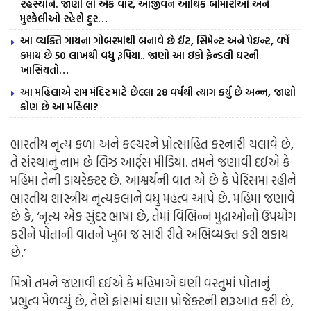
રહસ્યોને. જાણી લો એક વાર, આજીવન આર્થિક બીમારીઓ અને
મુશ્કેલીઓ રહેશે દુર…
આ વ્યક્તિ ગાયના ગોબરમાંથી બનાવે છે ઈંટ, સિમેન્ટ અને પેઇન્ટ, વર્ષે
કમાય છે 50 લાખથી વધુ રૂપિયા.. જાણો આ ઇકો ફ્રેન્ડલી ઘરની
ખાસિયતો…
આ મહિલાએ રામ મંદિર માટે છેલ્લા 28 વર્ષથી ત્યાગ કર્યુ છે અન્ન, જાણો
કોણ છે આ મહિલા?
ભારતીય નૃત્ય કળા અને કલ્ચરને પ્રોત્સાહિત કરનારી ચલાવે છે,
તે સંસ્થાનું નામ છે લિઝ આર્ટ્સ મીડિયા. તમને જણાવી દઈએ કે
મહિમા તેની ડાયરેક્ટર છે. આશ્વર્યની વાત એ છે કે પેરિસમાં રહીને
ભારતીય શાસ્ત્રીય નૃત્યકલાને વધુ મહત્વ આપે છે. મહિમા જણાવે
છે કે, ‘નૃત્ય એક સુંદર ભાષા છે, તેમાં વિભિન્ન મુદ્રાઓનો ઉપયોગ
કરીને પોતાની વાતને ખુબ જ સારી રીતે અભિવ્યક્ત કરી શકાય
છે.’
મિત્રો તમને જણાવી દઈએ કે મહિમાએ ઘણી વસ્તુમાં પોતાનું
પ્રભુત્વ મેળવ્યું છે, તેણે ફ્રાંસમાં ઘણા પ્રોજેક્ટની શરૂઆત કરી છે,