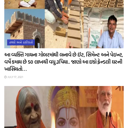
તથ્યો અને હકીકતો
આ વ્યક્તિ ગાયના ગોબરમાંથી બનાવે છે ઈંટ, સિમેન્ટ અને પેઇન્ટ,
વર્ષે કમાય છે 50 લાખથી વધુ રૂપિયા.. જાણો આ ઇકો ફ્રેન્ડલી ઘરની
ખાસિયતો…
JULY 17, 2021