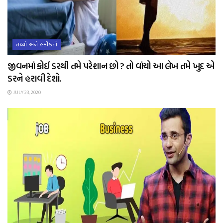
તથ્યો અને હકીકતો
જીવનમાં કોઈ ડરથી તમે પરેશાન છો ? તો વાંચો આ લેખ તમે ખુદ એ
ડરને હરાવી દેશો.
JULY 23, 2020