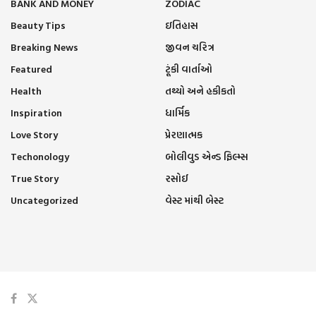
BANK AND MONEY
ZODIAC
Beauty Tips
ઇતિહાસ
Breaking News
જીવન ચરિત્ર
Featured
ટૂંકી વાર્તાઓ
Health
તથ્યો અને હકીકતો
Inspiration
ધાર્મિક
Love Story
પ્રેરણાત્મક
Techonology
બોલીવુડ એન્ડ ફિલ્મ્સ
True Story
રસોઈ
Uncategorized
વેસ્ટ માંથી બેસ્ટ