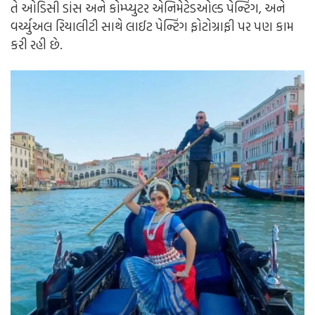
તે ઓડિસી ડાંસ અને કોમ્પ્યુટર એનિમેટેડઓલ્ડ પેન્ટિંગ, અને
વર્ચ્યુઅલ રિયાલીટી સાથે લાઈટ પેન્ટિંગ ફોટોગ્રાફી પર પણ કામ
કરી રહી છે.