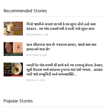
Recommended Stories
મિત્રો જાણીને નવાઈ લાગશે કે આ સુપર હીરો હતો બસ
કંડકટર…આ એક ડાયલોગથી તે બની ગયો સુપર સ્ટાર
NOVEMBER 2, 2018
કાન વીંધાવવા થાય છે ગજબના ફાયદા, જાણો ક્યાં ક્યા
ફાયદાઓ થાય છે?
OCTOBER 10, 2019
ખાલી પેટ એક ચમચી ઘી સાથે કરો આ દાણાનું સેવન, કેન્સર,
સુકી ઉધરસ અને સાંધાના દુખાવા થઈ જશે ગાયબ… ફટાફટ
વધી જશે ઇમ્યુનિટી અને પાચનશક્તિ…
MARCH 5, 2024
Popular Stories