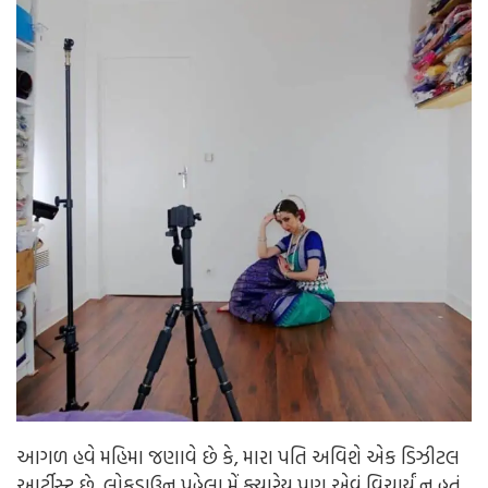
આગળ હવે મહિમા જણાવે છે કે, મારા પતિ અવિશે એક ડિઝીટલ
આર્ટીસ્ટ છે, લોકડાઉન પહેલા મેં ક્યારેય પણ એવું વિચાર્યું ન હતું