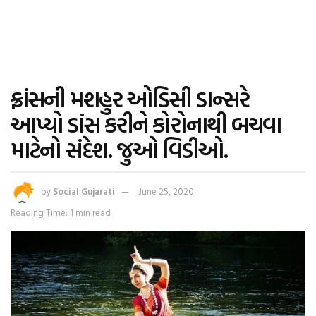
ફ્રાંસની મશહુર ઓડિસી ડાન્સરે
આપ્યો ડાંસ કરીને કોરોનાથી બચવા
માટેનો સંદેશ. જુઓ વિડીઓ.
by
Social Gujarati
June 25, 2020
Reading Time: 1 min read