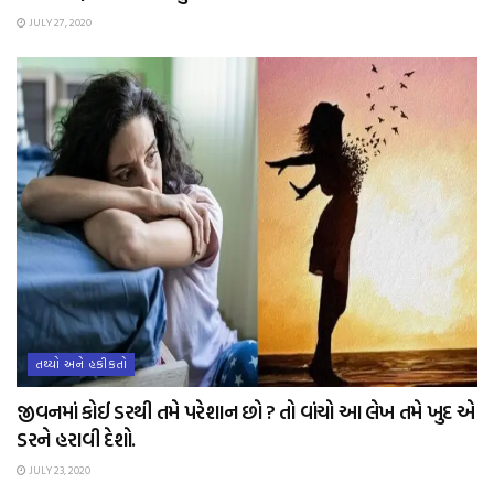
JULY 27, 2020
તથ્યો અને હકીકતો
જીવનમાં કોઈ ડરથી તમે પરેશાન છો ? તો વાંચો આ લેખ તમે ખુદ એ
ડરને હરાવી દેશો.
JULY 23, 2020