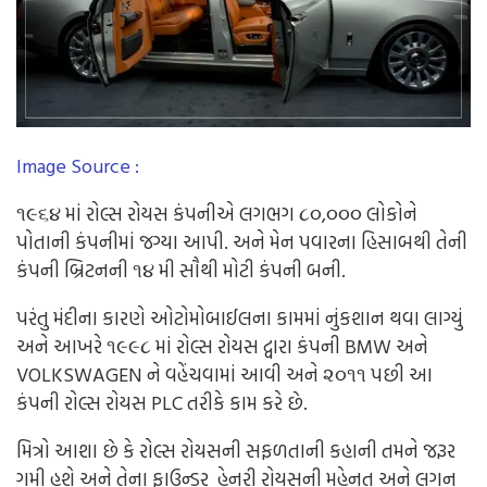
Image Source :
૧૯૬૪
માં
રોલ્સ
રોયસ
કંપનીએ
લગભગ
૮૦
,
૦૦૦
લોકોને
પોતાની
કંપનીમાં
જગ્યા
આપી.
અને
મેન
પવારના
હિસાબથી
તેની
કંપની
બ્રિટનની
૧૪
મી
સૌથી
મોટી
કંપની
બની
.
પરંતુ
મંદીના
કારણે
ઓટોમોબાઈલના
કામમાં
નુંકશાન
થવા
લાગ્યું
અને
આખરે
૧૯૯૮
માં
રોલ્સ
રોયસ
દ્વારા
કંપની
BMW
અને
VOLKSWAGEN
ને
વહેંચવામાં
આવી
અને
૨૦૧૧
પછી
આ
કંપની
રોલ્સ
રોયસ
PLC
તરીકે
કામ
કરે
છે
.
મિત્રો
આશા
છે
કે
રોલ્સ
રોયસની
સફળતાની
કહાની
તમને
જરૂર
ગમી
હશે
અને
તેના
ફાઉન્ડર
હેનરી
રોયસની
મહેનત
અને
લગન