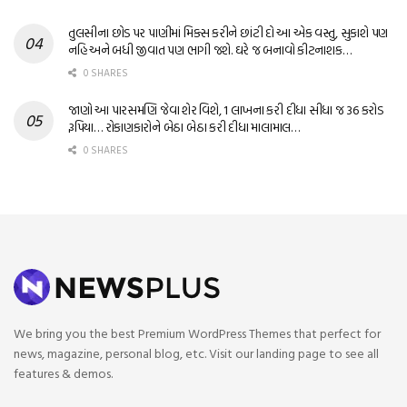
તુલસીના છોડ પર પાણીમાં મિક્સ કરીને છાંટી દો આ એક વસ્તુ, સુકાશે પણ
નહિ અને બધી જીવાત પણ ભાગી જશે. ઘરે જ બનાવો કીટનાશક…
0 SHARES
જાણો આ પારસમણિ જેવા શેર વિશે, 1 લાખના કરી દીધા સીધા જ 36 કરોડ
રૂપિયા… રોકાણકારોને બેઠા બેઠા કરી દીધા માલામાલ…
0 SHARES
We bring you the best Premium WordPress Themes that perfect for
news, magazine, personal blog, etc. Visit our landing page to see all
features & demos.