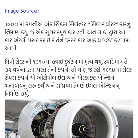
Image Source :
૧૯૦૭
માં
કંપનીએ
એક
સિક્સ
સિલેન્ડર
“
સિલ્વર
ઘોસ્ટ
”
કારનું
નિર્માણ
કર્યું
.
જે
એક
સુગર
સ્મૂથ
કાર
હતી
.
અને
લોકો
દ્વારા
આ
કાર
એટલી
પસંદ
કરાઈ
કે
તેને
“
બેસ્ટ
કાર
ઓફ
ધ
વર્લ્ડ
”
કહેવામાં
આવી
.
મિત્રો
રોલ્સની
૧૯૧૦
માં
હવાઈ
દુર્ઘટનામાં
મૃત્યુ
થયું.
ત્યારે
માત્ર
તે
૩૨
વર્ષના
હતા
.
પરંતુ
તેની
કંપની
તો
ચાલુ
જ
રહી.
૧૯૧૪
માં
રોલ્સ
રોયસ
કંપનીએ
ઓટોમોબાઈલ
અને
એરક્રાફ્ટ
એન્જિન
બનાવાવનું
શરુ
કર્યું
અને
સૌપ્રથમ
તેમણે
ઈગલ
એન્જિનનું
નિર્માણ
કર્યું
.