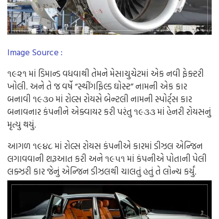
Image Source :
૧૯૨૧
માં
ડિમાન્ડ
વધવાથી
તેમને
મેસાચુચેટમાં
એક
નવી
ફેક્ટરી
ખોલી
.
અને
તે
જ
વર્ષે
“
સ્થીંગફિલ્ડ
ઘોસ્ટ
”
નામની
એક
કાર
બનાવી
૧૯૩૦
માં
રોલ્સ
રોયસે
બેન્ટલી
નામની
સ્પોર્ટ્સ
કાર
બનાવનાર
કંપનીને
એક્વાયર
કરી
પરંતુ
૧૯૩૩
માં
હેનરી
રોયસનું
મૃત્યુ
થયું
.
આગળ
૧૯૪૮
માં
રોલ્સ
રોયસ
કંપની
એ
કાર
માં
ડીઝલ
એન્જિન
લગાવવાની
શરૂઆત
કરી
અને
૧૯૫૧
માં
કંપની
એ
પોતાની
પેલી
લક્ઝરી
કાર
જેનું
એન્જિન
ડીઝલથી
ચાલતું
હતું
તે
લોન્ચ
કર્યું
.