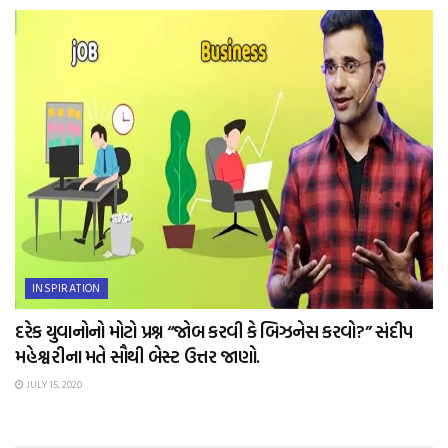
INSPIRATION
દરેક યુવાનોનો મોટો પ્રશ્ન “જોબ કરવી કે બિઝનેસ કરવો?” સંદીપ
મહેશ્વરીના મતે સૌથી બેસ્ટ ઉત્તર જાણો.
JULY 15, 2020