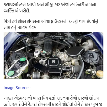
ક્લાયરમોન્ટને
આપી
અને
બીજી
કાર
એડમંન્સ
હેનરી
નામના
વ્યક્તિએ
ખરીદી
.
મિત્રો
હવે
રોલ્સ
રોયસના
બીજા
ફાઉન્ડરની
એન્ટ્રી
થાય
છે
.
જેનું
નામ
હતું
.
ચાલ્સ
રોલ્સ
.
Image Source :
ચાલ્સ
એડમં
ન્સ
નો
ખાસ
મિત્ર
હતો.
લંડન
માં
તેનો
કાર
નો
શો
રૂમ
હતો
.
જ્યારે
તેને
હેનરી
રોયસની
કાર
ને
જોઈ
તો
તેને
તે
કાર
ખુબ
જ