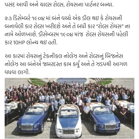
પસંદ
આવી
અને
ચાલ્સ
રોલ્સ,
રોયસના
પાર્ટનર
બન્યા
.
૨૩
ડિસેમ્બરે
૧૯૦૪
માં
બંને
વચ્ચે
એક
ડીલ
થઇ
કે
રોયસની
બનાવેલી
કાર
રોલ્સ
ખરીદશે
અને
તે
બધી
કાર
“
રોલ્સ
રોયસ
”
ના
નામે
ઓળખાશે
.
ડીસેમ્બરમ
૧૯૦૪
માં
જ
રોલ્સ
રોયસની
પહેલી
કાર
10HP
લોન્ચ
થઇ
હતી
.
આ
કારમાં
રોયસ
નું
ટેકનીકલ
નોલેઝ
અને
રોલ્સનું
બિજનેસ
નોલેઝ
આ
બંનેએ
જબરદસ્ત
કામ
કર્યું
અને
તે
ઝડપથી
આગળ
વધવા
લાગી
.