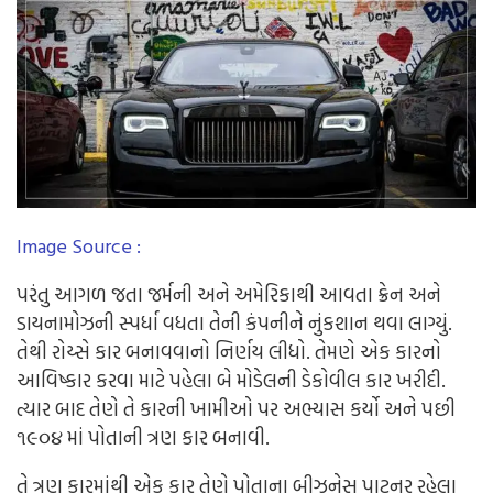
Image Source :
પરંતુ
આગળ
જતા
જર્મની
અને
અમેરિકાથી
આવતા
ક્રેન
અને
ડાયનામોઝની
સ્પર્ધા
વધતા
તેની
કંપનીને
નુંકશાન
થવા
લાગ્યું.
તેથી
રોય્સે
કાર
બનાવવાનો
નિર્ણય
લીધો
.
તેમ
ણે
એક
કારનો
આવિષ્કાર
કરવા
માટે
પહેલા
બે
મોડેલની
ડેકોવીલ
કાર
ખરીદી
.
ત્યાર
બાદ
તે
ણે
તે
કારની
ખામીઓ
પર
અભ્યાસ
કર્યો
અને
પછી
૧૯૦૪
માં
પોતાની
ત્રણ
કાર
બનાવી
.
તે
ત્રણ
કારમાંથી
એક
કાર
તેણે
પોતાના
બીઝનેસ
પાટનર
રહેલા