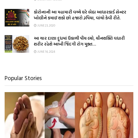
કોરોનાની આ મહામારી વચ્ચે ઘરે બેઠા આધારકાર્ડ સેન્ટર
ખોલીને કમાઈ શકો છો હજારો રૂપિયા, વાંચો કેવી રીતે.
JUNE 23, 2020
આ ચાર દાણા દૂધમાં ઉકાળી પીય લ્યો, યૌનશક્તિ વધારી
શરીર રહેશે આખી જિંદગી રોગ મુક્ત…
JUNE 14, 2024
Popular Stories