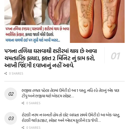
પગના તળિયા ઘસવાથી શરીરમાં થાય છે આવા
ચમત્કારિક ફાયદા, ફક્ત 2 મિનિટ નું કામ કરો,
આખી જિંદગી દવાખાનું નહીં આવે.
0 SHARES
ભજીયા તળતા પહેલા તેલમાં ઉમેરી દો આ 1 વસ્તુ, નહિ રહે તેલનું એક પણ
ટીપું અને ભજીયા થશે એકદમ સોફ્ટ…
0 SHARES
રોટલી નરમ ન બનતી હોય તો લોટ બાંધતા સમયે ઉમેરી દો આ એક વસ્તુ,
રોટલી થશે ફટાફટ, સોફ્ટ અને એકદમ ફૂલીને દડા જેવી…
0 SHARES