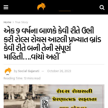
Home
True Story
એક 9 વર્ષના બાળકે કેવી રીતે ઉભી
કરી રોલ્સ રોયસ આટલી પ્રખ્યાત બ્રાંડ
કેવી રીતે બની તેની સંપૂર્ણ
માહિતી….વાંચો અહીં
by
Social Gujarati
October 26, 2023
Reading Time: 13 mins read