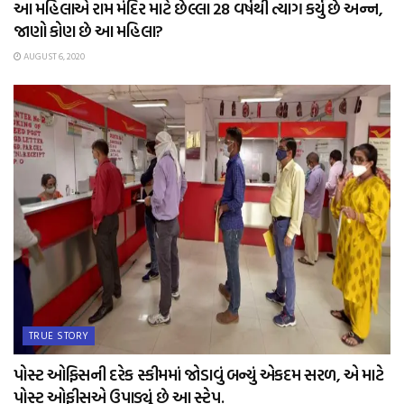
આ મહિલાએ રામ મંદિર માટે છેલ્લા 28 વર્ષથી ત્યાગ કર્યુ છે અન્ન,
જાણો કોણ છે આ મહિલા?
AUGUST 6, 2020
TRUE STORY
પોસ્ટ ઓફિસની દરેક સ્કીમમાં જોડાવું બન્યું એકદમ સરળ, એ માટે
પોસ્ટ ઓફીસએ ઉપાડ્યું છે આ સ્ટેપ.