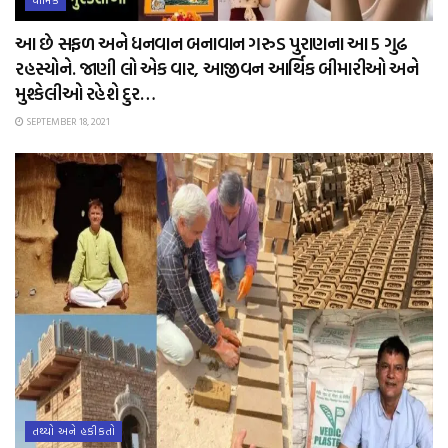
ધાર્મિક
આ છે સફળ અને ધનવાન બનાવાન ગરુડ પુરાણના આ 5 ગુઢ
રહસ્યોને. જાણી લો એક વાર, આજીવન આર્થિક બીમારીઓ અને
મુશ્કેલીઓ રહેશે દુર…
SEPTEMBER 18, 2021
તથ્યો અને હકીકતો