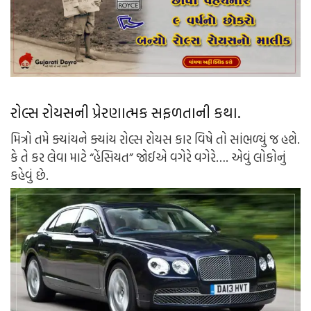
રોલ્સ
રોયસની
પ્રેરણાત્મક
સફળતાની કથા
.
મિત્રો
તમે
ક્યાંયને
ક્યાંય
રોલ્સ
રોયસ
કાર
વિષે
તો
સાંભળ્યું
જ
હશે.
કે
તે
કર
લેવા
માટે
“
હેંસિયત
”
જોઈએ
વગેરે
વગેરે
…. એવું લોકોનું
કહેવું છે.