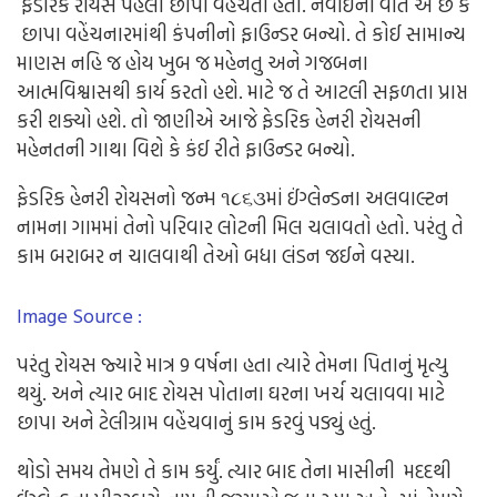
ફેડરિક
રોયસ
પહેલા
છાપા
વહેંચતા
હતા
.
નવાઈની
વાત એ છે
કે
છાપા
વહેંચનાર
માંથી
કંપનીનો
ફાઉન્ડર
બન્યો
.
તે
કોઈ
સામાન્ય
માણસ
નહિ
જ
હોય
ખુબ
જ
મહેનતુ
અને
ગજબના
આત્મવિશ્વાસથી
કાર્ય
કરતો
હશે
.
માટે
જ
તે
આટલી
સફળતા
પ્રાપ્ત
કરી
શક્યો
હશે
.
તો
જાણીએ
આજે
ફેડરિક
હેનરી
રોયસની
મહેનતની
ગાથા
વિશે
કે
કંઈ
રીતે
ફાઉન્ડર
બન્યો
.
ફેડરિક
હેનરી
રોયસનો
જન્મ
૧૮૬૩માં
ઈંગ્લેન્ડના
અલવાલ્ટન
નામના
ગામમાં
તેનો
પરિવાર
લોટની
મિલ
ચલાવતો
હતો
.
પરંતુ
તે
કામ
બરાબર
ન
ચાલવાથી
તેઓ
બધા
લંડન
જઈને
વસ્યા
.
Image Source :
પરંતુ
રોયસ
જ્યારે
માત્ર
9
વર્ષના
હતા
ત્યારે
તેમના
પિતાનું
મૃત્યુ
થયું
.
અને
ત્યાર
બાદ
રોયસ
પોતાના
ઘરના
ખર્ચ
ચલાવવા
માટે
છાપા
અને
ટેલીગ્રામ
વહેંચવાનું
કામ
કરવું
પડ્યું
હતું
.
થોડો
સમય
તેમ
ણે
તે
કામ
કર્યું.
ત્યાર
બાદ
તેના
માસીની
મદદથી