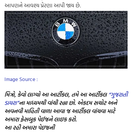
આપણને
આવશ્ય
પ્રેરણા
આપી
જાય
છે
.
Image Source :
મિત્રો, કેવો લાગ્યો આ આર્ટીકલ, તમે આ આર્ટીકલ
“ગુજરાતી
ડાયરા”
ના માધ્યમથી વાંચી રહ્યા છો. એકદમ સચોટ અને
અવનવી માહિતી વાળા આવા જ આર્ટીકલ વાંચવા માટે
અમારા ફેસબુક પેઈજને લાઇક કરો.
આ રહી અમારા પેઇજની