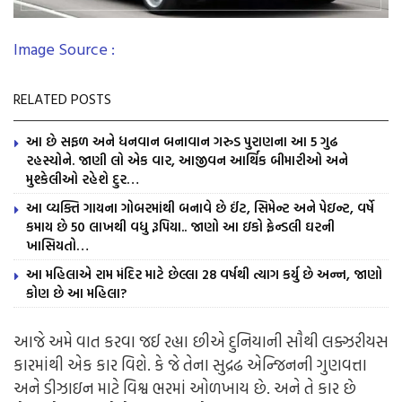
Image Source :
RELATED POSTS
આ છે સફળ અને ધનવાન બનાવાન ગરુડ પુરાણના આ 5 ગુઢ
રહસ્યોને. જાણી લો એક વાર, આજીવન આર્થિક બીમારીઓ અને
મુશ્કેલીઓ રહેશે દુર…
આ વ્યક્તિ ગાયના ગોબરમાંથી બનાવે છે ઈંટ, સિમેન્ટ અને પેઇન્ટ, વર્ષે
કમાય છે 50 લાખથી વધુ રૂપિયા.. જાણો આ ઇકો ફ્રેન્ડલી ઘરની
ખાસિયતો…
આ મહિલાએ રામ મંદિર માટે છેલ્લા 28 વર્ષથી ત્યાગ કર્યુ છે અન્ન, જાણો
કોણ છે આ મહિલા?
આજે
અમે
વાત
કરવા
જઈ
રહ્યા
છીએ
દુનિયાની
સૌથી
લક્ઝરીયસ
કારમાંથી
એક
કાર
વિશે
.
કે
જે
તેના
સુદ્રઢ
એન્જિનની
ગુણવત્તા
અને
ડીઝાઇન
માટે
વિશ્વ ભરમાં
ઓળખાય
છે
.
અને
તે
કાર
છે