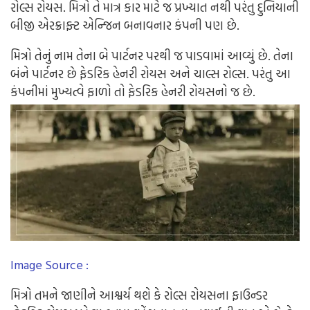
રોલ્સ
રોયસ
.
મિત્રો
તે
માત્ર
કાર
માટે
જ
પ્રખ્યાત
નથી
પરંતુ
દુનિયાની
બીજી
એરક્રાફ્ટ
એન્જિન
બનાવનાર
કંપની
પણ
છે
.
મિત્રો
તેનું
નામ
તેના
બે
પાર્ટનર
પરથી
જ
પાડવામાં
આવ્યું
છે
.
તેના
બંને
પાર્ટનર
છે
ફેડરિક
હેનરી
રોયસ
અને
ચાલ્સ
રોલ્સ
.
પરંતુ
આ
કંપનીમાં
મુખ્યત્વે
ફાળો
તો
ફેડરિક
હેનરી
રોયસ
નો
જ
છે
.
Image Source :
મિત્રો
તમને
જાણીને
આશ્વર્ય
થશે
કે
રોલ્સ
રોયસના
ફાઉન્ડર