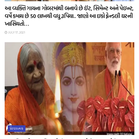
આ વ્યક્તિ ગાયના ગોબરમાંથી બનાવે છે ઈંટ, સિમેન્ટ અને પેઇન્ટ,
વર્ષે કમાય છે 50 લાખથી વધુ રૂપિયા.. જાણો આ ઇકો ફ્રેન્ડલી ઘરની
ખાસિયતો…
JULY 17, 2021
પ્રેરણાત્મક