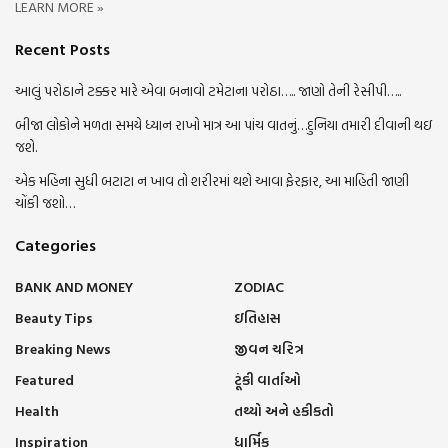
LEARN MORE »
Recent Posts
આલું પરોઠાને ટક્કર મારે એવા બનાવો ટમેટાના પરોઠા….. જાણો તેની રેસીપી…..
બીજા લોકોને મળતા સમયે ધ્યાન રાખો માત્ર આ પાંચ વાતનું…દુનિયા તમારી દીવાની થઇ
જશે.
એક મહિના સુધી બટાટા ન ખાવ તો શરીરમાં થશે આવા ફેરફાર, આ માહિતી જાણી
ચોંકી જશો…
Categories
BANK AND MONEY
ZODIAC
Beauty Tips
ઇતિહાસ
Breaking News
જીવન ચરિત્ર
Featured
ટૂંકી વાર્તાઓ
Health
તથ્યો અને હકીકતો
Inspiration
ધાર્મિક