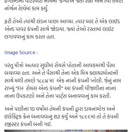
ઈંગ્લેન્ડના
પીટરબરો
નામની
જગ્યાએ
જતા
રહ્યા
અને
ત્યાં
તેમણે
નોર્થન
રેલ્વેમાં
કામ
કર્યું
.
ફરી
તેઓ
ત્યાંથી
લંડન
પાછા
આવ્યા
.
ત્યાર
બાદ
તે
એક
લાઈડ
એન્ડ
પાવર
કંપની
સાથે
જોડાયા
.
જ્યાં
તેઓ
રસ્તામાં
લાઈટ
લગાવવાનું
કામ
કરતા
હતા
.
Image Source :
પરંતુ
મીત્રો
અત્યાર
સુધીમાં
રોયસે
પોતાની
આવકમાંથી
પૈસા
બચાવ્યા
હતા
.
અને
તે
પૈસાથી
તેના
એક
મિત્ર
ક્લાયરમોન્ટની
સાથે
મળી
તમણે
૧૮૮૪
માં
એક
નાની
કંપની
ખોલી
.
જેનું
નામ
રાખ્યું
“FH
રોયસ
એન્ડ
કંપની
”
આ
કંપની
વીજળીના
નાના
નાના
ઉપકરણો
અને
તેના
પાર્ટ્સ
બનાવવાનું
કામ
કરતી
.
અને
પછીના
10
વર્ષોમાં
તેમની
કંપની
દ્વારા
ડાયનામોઝ
અને
ઇલેક્ટ્રિક
ક્રેન
બનાવવાનું
શરૂ
કર્યું
અને
૧૮૯૯માં
તો
તે
કંપની
રજીસ્ટર
કંપની
બની
ગઈ
.