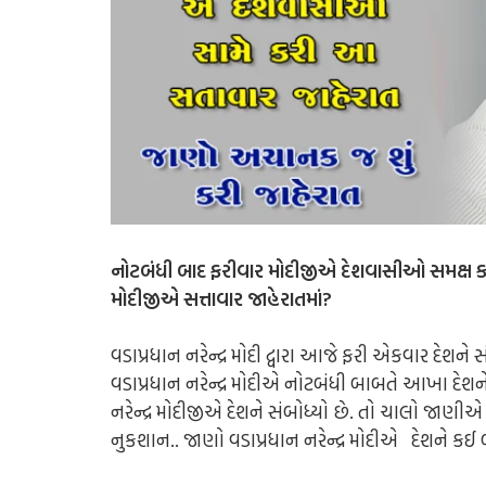
નોટબંધી બાદ ફરીવાર મોદીજીએ દેશવાસીઓ સમક્ષ કરી
મોદીજીએ સત્તાવાર જાહેરાતમાં?
વડાપ્રધાન નરેન્દ્ર મોદી દ્વારા આજે ફરી એકવાર દે
વડાપ્રધાન નરેન્દ્ર મોદીએ નોટબંધી બાબતે આખા 
નરેન્દ્ર મોદીજીએ દેશને સંબોધ્યો છે. તો ચાલો જા
નુકશાન.. જાણો વડાપ્રધાન નરેન્દ્ર મોદીએ દેશને કઈ 