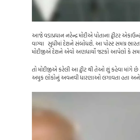
આજે વડાપ્રધાન નરેન્દ્ર મોદીએ પોતાના ટ્વીટર એકા
વાગ્યા સુધીમાં દેશને સંબોધશે. આ પોસ્ટ સમગ્ર ભારત
મોદીજીએ દેશને એવો અણધાર્યો જટકો આપેલો કે સમગ્ર
તો મોદીજીએ કરેલી આ ટ્વીટ થી તેઓ શું કહેવા માંગ
અમુક લોકોનું અવનવી ધારણાઓ લગાવતા હતા અને પૂરો