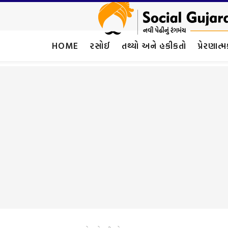
HOME
રસોઈ
તથ્યો અને હકીકતો
પ્રેરણાત્