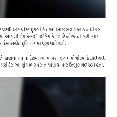
ઉન્ટ પરથી એક પોસ્ટ મુકેલી કે તેઓ આજ સવારે ૧૧.૪૫ થી ૧૨
માં આગની જેમ ફેલાઈ ગઈ કેમ કે જયારે નોટબંધી કરી ત્યારે
 દેશ સહીત દુનિયા પણ ધ્રુજી ઉઠી હતી.
ે છે તે જાણવા આખા દેશમાં આ ખબર ૧૦-૧૫ મીનીટમાં ફેલાઈ ગઈ,
 દેશ આ શું ખબર હશે તે જાણવા માટે ઉત્સુક થઇ રહ્યો હતો.