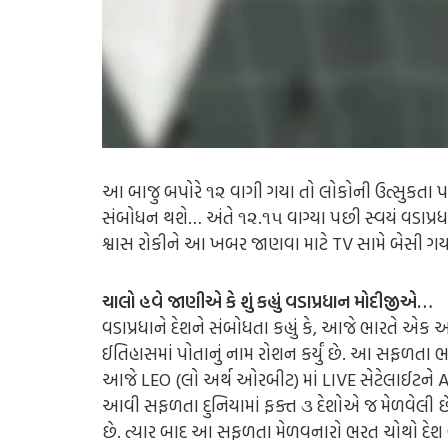
આ બાજુ બપોરે ૧૨ વાગી ગયા તો લોકોની ઉત્સુકતા પ
સંબોધન થશે… અંતે ૧૨.૧૫ વાગ્યા પછી સ્વયં વડાપ્ર
શ્વાસ રોકીને આ ખબર જાણવા માટે TV સામે બેસી ગય
ચાલો હવે જાણીએ કે શું કહ્યું વડાપ્રધાન મોદીજીએ…
વડાપ્રધાને દેશને સંબોધતા કહ્યું કે, આજે ભારતે એ
ઈતિહાસમાં પોતાનું નામ રોશન કર્યું છે. આ સફળતા ભારતે
આજે LEO (લો અર્થ ઓરબીટ) માં LIVE સેટેલાઈટને ASET 
આવી સફળતા દુનિયામાં ફક્ત ૩ દેશોએ જ મેળવેલી 
છે. ત્યાર બાદ આ સફળતા મેળવનારો ભરત ચોથો દેશ બ