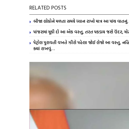
RELATED POSTS
બીજા લોકોને મળતા સમયે ધ્યાન રાખો માત્ર આ પાંચ વાતનુ
પાંજરામાં મૂકી દો આ એક વસ્તુ, તરત પકડાય જશે ઉંદર, મોટ
પેટ્રોલ પુરાવતી વખતે ઝીરો પહેલા જોઈ લેજો આ વસ્તુ, નહિ 
ક્યાં રાખવું…