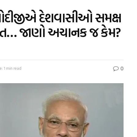
મોદીજીએ દેશવાસીઓ સમક્ષ
રાત… જાણો અચાનક જ કેમ?
0
: 1 min read