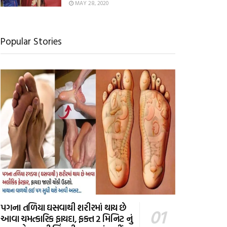
MAY 28, 2020
Popular Stories
પગના તળિયા ઘસવાથી શરીરમાં થાય છે
આવા ચમત્કારિક ફાયદા, ફક્ત 2 મિનિટ નું