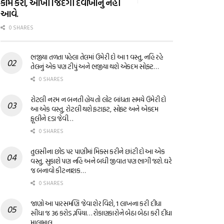
કામ કરો, આખી જિંદગી દવાખાનું નહીં
આવે.
0 SHARES
ભજીયા તળતા પહેલા તેલમાં ઉમેરી દો આ 1 વસ્તુ, નહિ રહે
તેલનું એક પણ ટીપું અને ભજીયા થશે એકદમ સોફ્ટ…
0 SHARES
રોટલી નરમ ન બનતી હોય તો લોટ બાંધતા સમયે ઉમેરી દો
આ એક વસ્તુ, રોટલી થશે ફટાફટ, સોફ્ટ અને એકદમ
ફૂલીને દડા જેવી…
0 SHARES
તુલસીના છોડ પર પાણીમાં મિક્સ કરીને છાંટી દો આ એક
વસ્તુ, સુકાશે પણ નહિ અને બધી જીવાત પણ ભાગી જશે. ઘરે
જ બનાવો કીટનાશક…
0 SHARES
જાણો આ પારસમણિ જેવા શેર વિશે, 1 લાખના કરી દીધા
સીધા જ 36 કરોડ રૂપિયા… રોકાણકારોને બેઠા બેઠા કરી દીધા
માલામાલ…