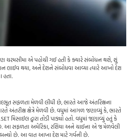
ણ ચરમસીમા એ પહોચી ગઈ હતી કે ક્યારે સંબોધન થશે, શું
ધાન લાઈવ થયા, અને દેશને સંબોધવા આવ્યા ત્યારે આખો દેશ
ા હતા.
ક અદભૂત સફળતા મેળવી લીધી છે, ભારતે આજે અંતરિક્ષના
 અંતરીક્ષ ક્ષેત્રે મેળવી છે. વધુમાં આગળ જણાવ્યું કે, ભારતે
મિસાઈલ દ્વારા તોડી પાડ્યો હતો. વધુમાં જણાવ્યું હતું કે
છે. આ સફળતા અમેરિકા, રશિયા અને ચાઈના એ જ મેળવેલી
ન્યો છે. આ વાત આખા દેશ માટે ગર્વની છે.