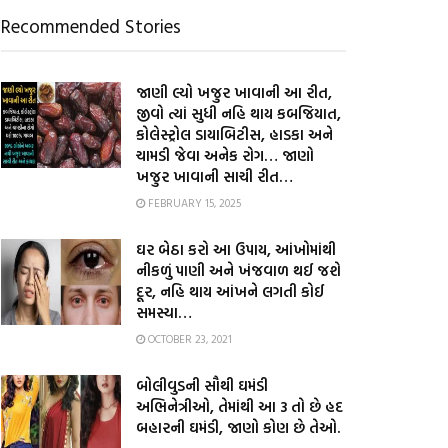
Recommended Stories
જાણી લ્યો ખજુર ખાવાની આ રીત,
જીવો ત્યાં સુધી નહિ થાય કબજિયાત,
કોલેસ્ટ્રોલ ડાયાબિટીસ, હાડકા અને
ચામડી જેવા અનેક રોગ… જાણો
ખજુર ખાવાની સાચી રીત…
FEBRUARY 15, 2025
ઘર બેઠા કરો આ ઉપાય, આંખોમાંથી
નીકળું પાણી અને ખંજવાળ થઈ જશે
દૂર, નહિ થાય આંખને લગતી કોઈ
સમસ્યા…
OCTOBER 23, 2021
બોલીવુડની સૌથી ઘમંડી
અભિનેત્રીઓ, તેમાંથી આ 3 તો છે હદ
બહારની ઘમંડી, જાણો કોણ છે તેઓ.