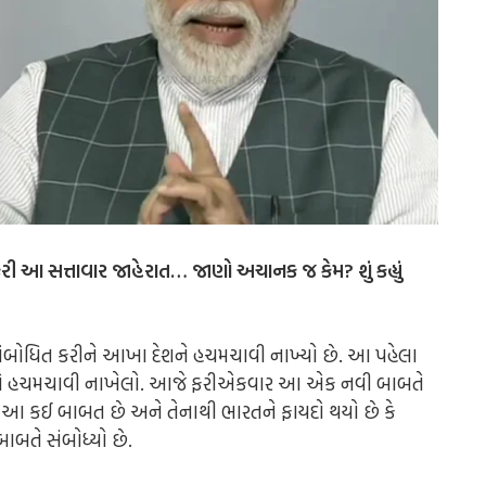
 આ સત્તાવાર જાહેરાત… જાણો અચાનક જ કેમ? શું કહ્યું
શને સંબોધિત કરીને આખા દેશને હચમચાવી નાખ્યો છે. આ પહેલા
દેશને હચમચાવી નાખેલો. આજે ફરીએકવાર આ એક નવી બાબતે
ણીએ આ કઈ બાબત છે અને તેનાથી ભારતને ફાયદો થયો છે કે
બાબતે સંબોધ્યો છે.