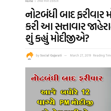
Home
તથ્યો અને હકીકતો
નોટબંધી બાદ ફરીવાર 
કરી આ સત્તાવાર જાહે
શું કહ્યું મોદીજીએ?
by
Social Gujarati
March 27, 2019
Reading Time