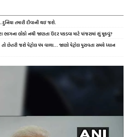
ં…દુનિયા તમારી દીવાની થઇ જશે.
ા ભાગના લોકો નથી જાણતા ઉંદર પકડવા માટે પાંજરામાં શું મૂકવું?
તો છેતરી જશે પેટ્રોલ પંપ વાળા… જાણો પેટ્રોલ પુરાવતા સમયે ધ્યાન