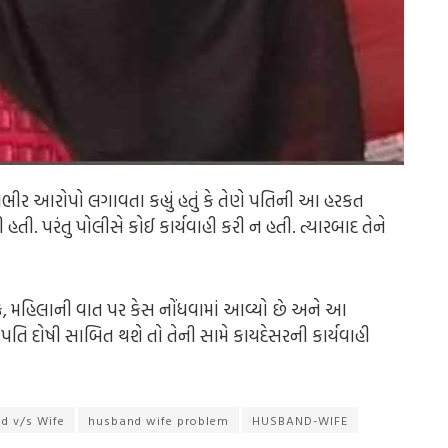
ંભીર આરોપો લગાવતા કહ્યું હતું કે તેણે પતિની આ હરકત
તી. પરંતુ પોલીસે કોઈ કાર્યવાહી કરી ન હતી. ત્યારબાદ તેને
કે, મહિલાની વાત પર કેસ નોંધવામાં આવ્યો છે અને આ
તિ દોષી સાબિત થશે તો તેની સામે કાયદેસરની કાર્યવાહી
d v/s Wife
husband wife problem
HUSBAND-WIFE