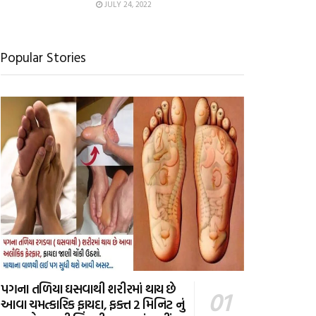
JULY 24, 2022
Popular Stories
પગના તળિયા ઘસવાથી શરીરમાં થાય છે
આવા ચમત્કારિક ફાયદા, ફક્ત 2 મિનિટ નું