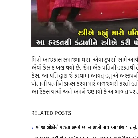
મિત્રો આજકાલ સમાજમાં ઘણા એવા દુષણો સામે આવી
એવો કેસ દાખલ થયો છે. જેમાં એક પતિની હરકતથી તેની
કેસ. આ પતિ દ્વારા જે કરવામાં આવતું હતું એ અલ્ક
પોતાની પત્નીને ડાન્સ કરવા માટે બળજબરી કરતો હ
આર્ટિકલ વાચો અને અમને જણાવો કે અ બાબત પર તમારૂ
RELATED POSTS
બીજા લોકોને મળતા સમયે ધ્યાન રાખો માત્ર આ પાંચ વાતનુ