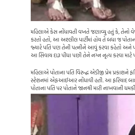
મહિલાએ કેસ નોંધાવતી વખતે જણાવ્યુ હતું કે, તેનો
કરતો હતો, આ અશ્લીલ પાર્ટીમાં હોય તે બધા જ પોતા
જ્યારે પતિ પણ તેની પત્નીને આવું કરવા કહેતો અને 
આ સિવાય દારૂ પીધા પછી તેને નગ્ન નૃત્ય કરવા માટે
મહિલાએ પોતાના પતિ વિરુદ્ધ એડીજી પ્રેમ પ્રકાશને 
સ્ટેશનમાં એફઆઈઆર નોંધાવી હતી. આ ફરિયાદ બાદ 
પોતાના પતિ પર પોતાને જાનથી મારી નાખવાની ધમ