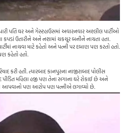
 વેપારી પતિ ઘર અને ગેસ્ટહાઉસમાં અવારનવાર અશ્લીલ પાર્ટીઓ
ના કપડાં ઉતારીને અને નશામાં ચકચૂર બનીને નાચતા હતા.
પાર્ટીમાં નાચવા માટે કહેતો અને પત્ની પર દબાણ પણ કરતો હતો.
 પણ કહેતો હતો.
ફરિયાદ કરી હતી. ત્યારબાદ કાનપુરના નાજીરાબાદ પોલીસ
પીડિત મહિલા હજી પણ તેના સગાના ઘરે રોકાઈ છે અને
કી આપવાનો પણ આરોપ પણ પત્નીએ લગાવ્યો છે.