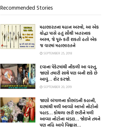
Recommended Stories
મહાભારતના મહાન અસ્ત્રો, આ એક
યોદ્ધા પાસે હતું સૌથી ખતરનાક
અસ્ત્ર, જે પૂરું કરી શકતો હતો એક
જ વારમાં મહાભારતને
SEPTEMBER 25, 2018
દવાના પેકેટમાંથી નીકળી આ વસ્તુ,
જાણો તમારી સાથે પણ બની શકે છે
આવું… શેર કરજો.
SEPTEMBER 20, 2019
જાણો બંગાળના કૌભાંડની કહાની,
ઘરમાંથી મળી આવ્યો આખો નોટોનો
પહાડ… કોથળા ભરી ભરીને મળી
આવ્યા નોટોના બંડલ… જોઇને તમને
પણ નહિ આવે વિશ્વાસ…