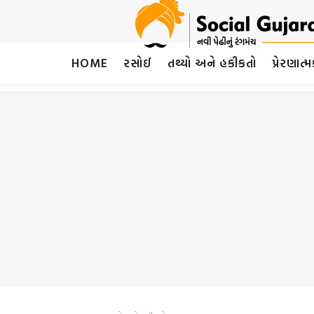
HOME
રસોઈ
તથ્યો અને હકીકતો
પ્રેરણાત્