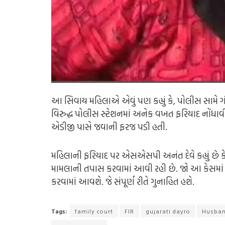
આ સિવાય મહિલાએ એવું પણ કહ્યું કે, પોલીસ સામે ગ
વિરુદ્ધ પોલીસ સ્ટેશનમાં અનેક વખત ફરિયાદ નોંધાવી હ
એડીજી પાસે જવાની ફરજ પડી હતી.
મહિલાની ફરિયાદ પર એસએસપી અનંત દેવે કહ્યું છે 
મામલાની તપાસ કરવામાં આવી રહી છે. જો આ કેસમાં પ
કરવામાં આવશે. જે સંપૂર્ણ રીતે ગુનાહિત હશે.
Tags:
family court
FIR
gujarati dayro
Husban