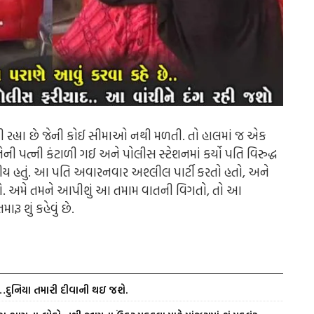
 રહ્યા છે જેની કોઈ સીમાઓ નથી મળતી. તો હાલમાં જ એક
 પત્ની કંટાળી ગઈ અને પોલીસ સ્ટેશનમાં કર્યો પતિ વિરુદ્ધ
પનીય હતું. આ પતિ અવારનવાર અશ્લીલ પાર્ટી કરતો હતો, અને
તો. અમે તમને આપીશું આ તમામ વાતની વિગતો, તો આ
 શું કહેવું છે.
ં…દુનિયા તમારી દીવાની થઇ જશે.