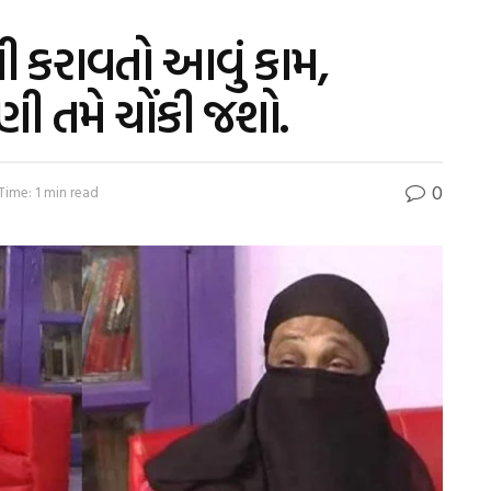
ી કરાવતો આવું કામ,
 તમે ચોંકી જશો.
0
Time: 1 min read