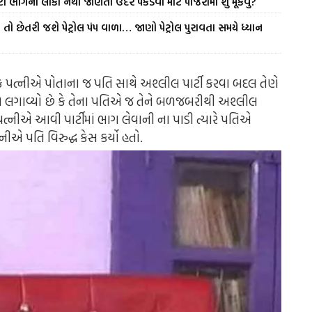
ા ભાગના લોકો નથી જાણતા ઉંદર પકડવા માટે પાંજરામાં શું મૂકવું?
તો છેતરી જશે પેટ્રોલ પંપ વાળા… જાણો પેટ્રોલ પુરાવતા સમયે ધ્યાન
ક પત્નીએ પોતાના જ પતિ સાથે અશ્લીલ પાર્ટી કરવા બદલ તેણે
ોપ લગાવ્યો છે કે તેના પતિએ જ તેને બળજબરીથી અશ્લીલ
પત્નીએ આવી પાર્ટીમાં ભાગ લેવાની ના પાડી ત્યારે પતિએ
નીએ પતિ વિરુદ્ધ કેસ કર્યો હતો.