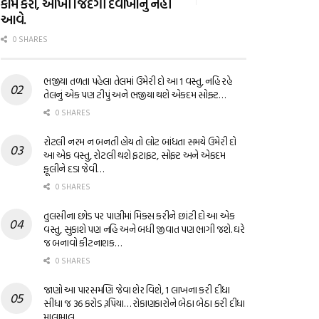
કામ કરો, આખી જિંદગી દવાખાનું નહીં
આવે.
0 SHARES
ભજીયા તળતા પહેલા તેલમાં ઉમેરી દો આ 1 વસ્તુ, નહિ રહે
તેલનું એક પણ ટીપું અને ભજીયા થશે એકદમ સોફ્ટ…
0 SHARES
રોટલી નરમ ન બનતી હોય તો લોટ બાંધતા સમયે ઉમેરી દો
આ એક વસ્તુ, રોટલી થશે ફટાફટ, સોફ્ટ અને એકદમ
ફૂલીને દડા જેવી…
0 SHARES
તુલસીના છોડ પર પાણીમાં મિક્સ કરીને છાંટી દો આ એક
વસ્તુ, સુકાશે પણ નહિ અને બધી જીવાત પણ ભાગી જશે. ઘરે
જ બનાવો કીટનાશક…
0 SHARES
જાણો આ પારસમણિ જેવા શેર વિશે, 1 લાખના કરી દીધા
સીધા જ 36 કરોડ રૂપિયા… રોકાણકારોને બેઠા બેઠા કરી દીધા
માલામાલ…