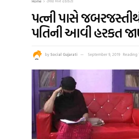
Home
તથ્યો અને હકીકતો
પત્ની પાસે જબરજસ્તીથ
પતિની આવી હરકત જાણી
by
Social Gujarati
September 9, 2019
Reading 