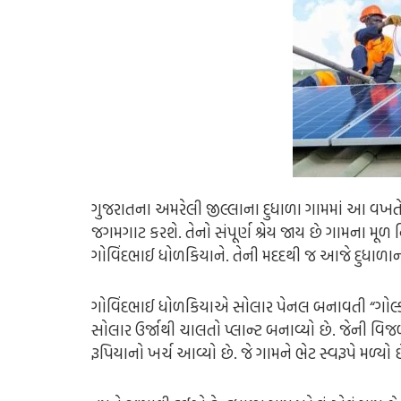
ગુજરાતના અમરેલી જીલ્લાના દુધાળા ગામમાં આ વખતે
જગમગાટ કરશે. તેનો સંપૂર્ણ શ્રેય જાય છે ગામના મૂળ
ગોવિંદભાઈ ધોળકિયાને. તેની મદદથી જ આજે દુધાળાન
ગોવિંદભાઈ ધોળકિયાએ સોલાર પેનલ બનાવતી “ગોલ્ડી 
સોલાર ઉર્જાથી ચાલતો પ્લાન્ટ બનાવ્યો છે.
જેની વિજળ
રૂપિયાનો ખર્ચ આવ્યો છે. જે ગામને ભેટ સ્વરૂપે મળ્યો છ