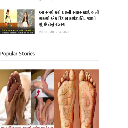
આ સમયે કરો ઘરની સાફસફાઈ, બની
શકશો એક દિવસ કરોડપતિ.. જાણો
શું છે તેનું રહસ્ય.
DECEMBER 14, 2022
Popular Stories