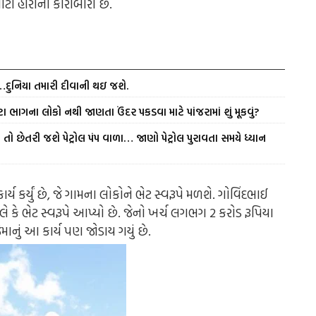
ોટા હીરાના કારોબારી છે.
ં…દુનિયા તમારી દીવાની થઇ જશે.
ા ભાગના લોકો નથી જાણતા ઉંદર પકડવા માટે પાંજરામાં શું મૂકવું?
તો છેતરી જશે પેટ્રોલ પંપ વાળા… જાણો પેટ્રોલ પુરાવતા સમયે ધ્યાન
્ય કર્યું છે, જે ગામના લોકોને ભેટ સ્વરૂપે મળશે. ગોવિંદભાઈ
 કે ભેટ સ્વરૂપે આપ્યો છે. જેનો ખર્ચ લગભગ 2 કરોડ રૂપિયા
માનું આ કાર્ય પણ જોડાય ગયું છે.