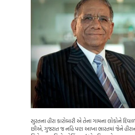
સુરતના હીરા કારોબારી એ તેના ગામના લોકોને દિવા
છીએ, ગુજરાત જ નહિ પણ આખા ભારતમાં જેને હીરાના 