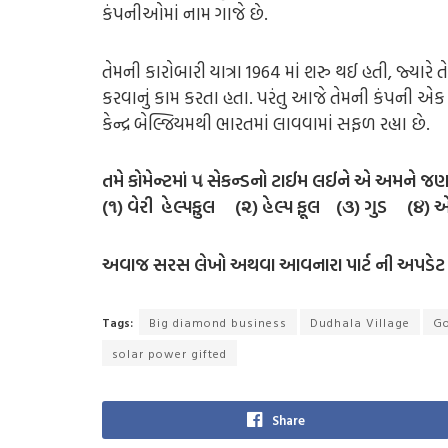
કંપનીઓમાં નામ ગાજે છે.
તેમની કારોબારી યાત્રા 1964 માં શરુ થઈ હતી, જ્યાર
કરવાનું કામ કરતા હતા. પરંતુ આજે તેમની કંપની એક
કેન્દ્ર બેલ્જિયમથી ભારતમાં લાવવામાં સફળ રહ્યા છે.
તમે કોમેન્ટમાં ૫ સેકન્ડનો ટાઈમ લઈને એ અમને જણ
(૧) વેરી હેલ્પફુલ (૨) હેલ્પ ફૂલ (૩) ગુડ (૪) 
અવાજ સરસ લેખો અથવા આવનારા પાર્ટ ની અપડેટ મ
Tags:
Big diamond business
Dudhala Village
Go
solar power gifted
Share