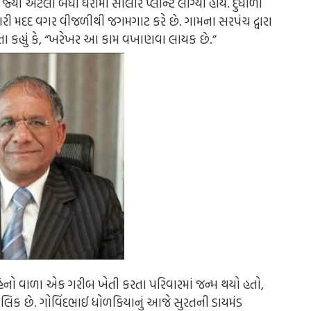
જ્યાં એટલા બધા ઘરોમાં સોલાર પ્લાન્ટ લાગ્યો હોય. દુધાળા
રકારી મદદ વગર વીજળીથી જગમગાટ કરે છે. ગામના સરપંચ દ્વારા
ા કહ્યું કે, “ખરેખર આ કામ વખાણવા લાયક છે.”
ો વાળા એક ગરીબ ખેતી કરતા પરિવારમાં જન્મ થયો હતો,
 માલિક છે. ગોવિંદભાઈ ધોળકિયાનું આજે સુરતની ડાયમંડ