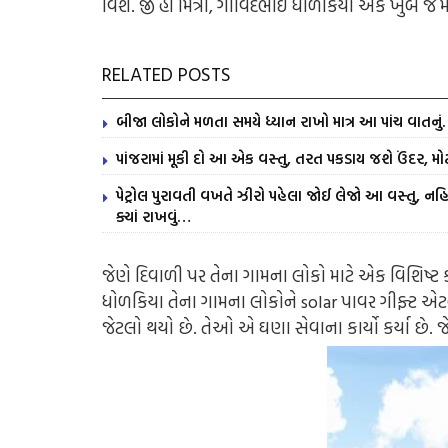
વિશે.
જી હા મિત્રો, ગોવિંદભાઈ ધોળકિયા એક ખુબ જ મ
RELATED POSTS
બીજા લોકોને મળતા સમયે ધ્યાન રાખો માત્ર આ પાંચ વાતનુ
પાંજરામાં મૂકી દો આ એક વસ્તુ, તરત પકડાય જશે ઉંદર, મોટ
પેટ્રોલ પુરાવતી વખતે ઝીરો પહેલા જોઈ લેજો આ વસ્તુ, નહિ 
ક્યાં રાખવું…
જેણે દિવાળી પર તેના ગામના લોકો માટે એક વિશિષ્ટ કાર
ધોળકિયા તેના ગામના લોકોને solar પાવર ગીફ્ટ એટલે
જેટલો થયો છે. તેઓ એ ઘણા સેવાના કાર્યો કર્યા છે. જે