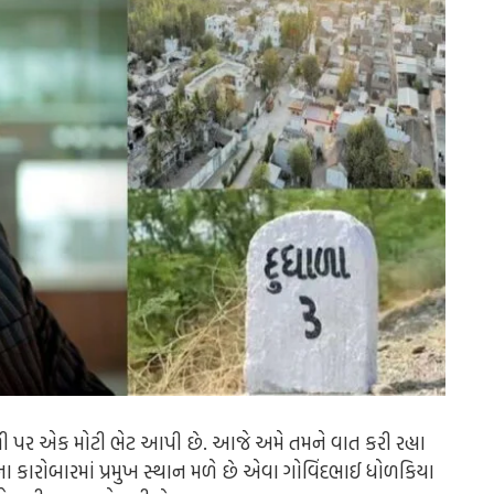
ળી પર એક મોટી ભેટ આપી છે. આજે અમે તમને વાત કરી રહ્યા
કારોબારમાં પ્રમુખ સ્થાન મળે છે એવા ગોવિંદભાઈ ધોળકિયા