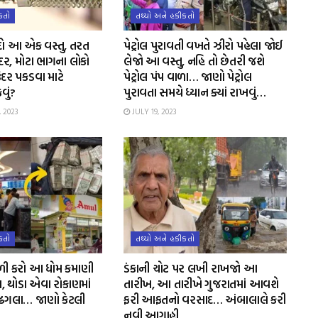
કતો
તથ્યો અને હકીકતો
ી દો આ એક વસ્તુ, તરત
પેટ્રોલ પુરાવતી વખતે ઝીરો પહેલા જોઈ
દર, મોટા ભાગના લોકો
લેજો આ વસ્તુ, નહિ તો છેતરી જશે
દર પકડવા માટે
પેટ્રોલ પંપ વાળા… જાણો પેટ્રોલ
કવું?
પુરાવતા સમયે ધ્યાન ક્યાં રાખવું…
 2023
JULY 19, 2023
કતો
તથ્યો અને હકીકતો
ળી કરો આ ધોમ કમાણી
ડંકાની ચોટ પર લખી રાખજો આ
 થોડા એવા રોકાણમાં
તારીખ, આ તારીખે ગુજરાતમાં આવશે
 ઢગલા… જાણો કેટલી
ફરી આફતનો વરસાદ… અંબાલાલે કરી
નવી આગાહી