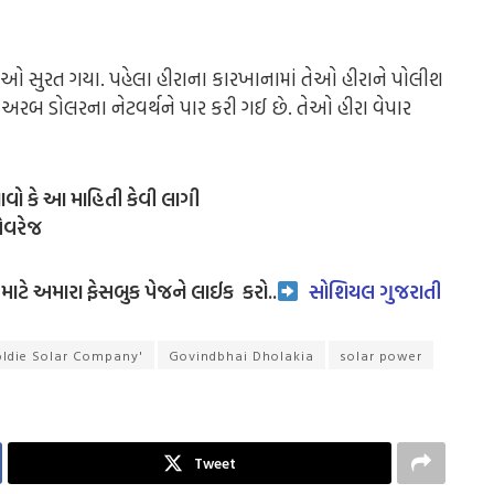
ે તેઓ સુરત ગયા. પહેલા હીરાના કારખાનામાં તેઓ હીરાને પોલીશ
 અરબ ડોલરના નેટવર્થને પાર કરી ગઈ છે. તેઓ હીરા વેપાર
ાવો કે આ માહિતી કેવી લાગી
એવરેજ
ાટે અમારા ફેસબુક પેજને લાઈક
કરો..
સોશિયલ ગુજરાતી
ldie Solar Company'
Govindbhai Dholakia
solar power
Tweet