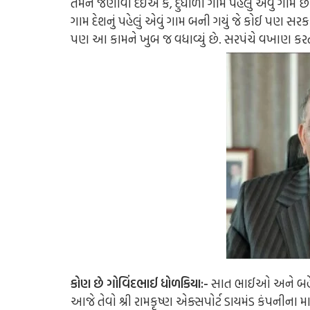
તમને જણાવી દઈએ કે, દુધાળા ગામ પહેલું એવું ગામ છે 
ગામ દેશનું પહેલું એવું ગામ બની ગયું જે કોઈ પણ સ
પણ આ કામને ખુબ જ વધાવ્યું છે. સરપંચે વખાણ કરત
કોણ છે ગોવિંદભાઈ ધોળકિયા:-
સાત ભાઈઓ અને બહેન
આજે તેવો શ્રી રામકૃષ્ણ એક્સપોર્ટ ડાયમંડ કંપનીના