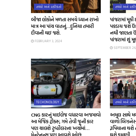
તથ્યો અને હકીકતો
તથ્યો અને હકી
બીજા લોકોને મળતા સમયે ધ્યાન રાખો
પાંજરામાં મૂક
માત્ર આ પાંચ વાતનું…દુનિયા તમારી
પકડાય જશે ઉં
દીવાની થઇ જશે.
નથી જાણતા ઉં
પાંજરામાં શું મૂ
FEBRUARY 3, 2024
SEPTEMBER 26,
TECHONOLOGY
તથ્યો અને હકી
CNG કારનું માઈલેજ વધારવા અજમાવો
અમુલ સાથે મ
આ મેજિક ટ્રીક્સ, ગમે તેવી જૂની કાર
વાળો બિઝનેસ,
પણ ચાલશે ટુવ્હીલરના ખર્ચામાં…
રૂપિયાના થશે
મેન્ટેનન્સ પણ આવશે ઓછું…
થશે કમાણી…