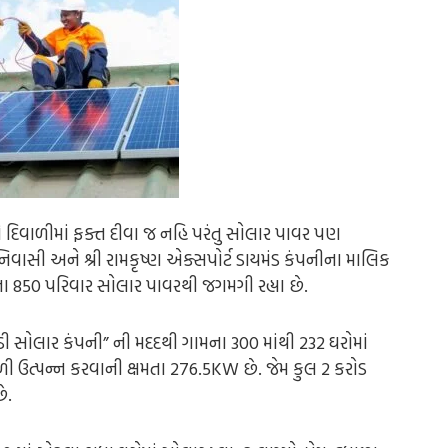
 દિવાળીમાં ફક્ત દીવા જ નહિ પરંતુ સોલાર પાવર પણ
 નિવાસી અને શ્રી રામકૃષ્ણ એક્સપોર્ટ ડાયમંડ કંપનીના માલિક
ા 850 પરિવાર સોલાર પાવરથી જગમગી રહ્યા છે.
સોલાર કંપની” ની મદદથી ગામના 300 માંથી 232 ઘરોમાં
ી ઉત્પન્ન કરવાની ક્ષમતા 276.5KW છે.
જેમ કુલ 2 કરોડ
ે.