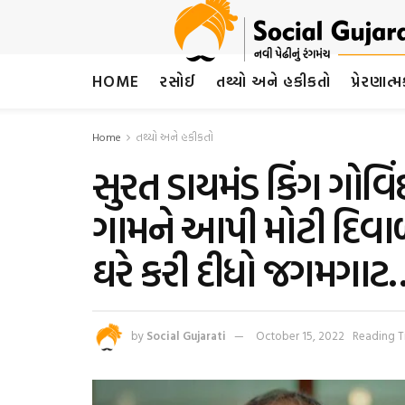
HOME
રસોઈ
તથ્યો અને હકીકતો
પ્રેરણાત્
Home
તથ્યો અને હકીકતો
સુરત ડાયમંડ કિંગ ગોવ
ગામને આપી મોટી દિવાળ
ઘરે કરી દીધો જગમગાટ
by
Social Gujarati
October 15, 2022
Reading T