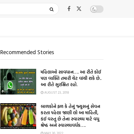
Recommended Stories
મહિલાઓ સાવધાન…. આ રીતે કોઈ
પણ વ્યક્તિ તમારી ચેટ વાંચી શકે છે..
આ રીતે સુરક્ષિત રહો.
AUGUST 23, 2018
બાળકોને ફળ કે તેનું જ્યુસનું સેવન
કરતા પહેલા જાણી લો આ માહિતી,
કંઈ વસ્તુ છે તેના સ્વાસ્થ્ય માટે વધુ
શ્રેષ્ઠ અને સ્વાસ્થ્યવર્ધક….
MAY 30, 2022