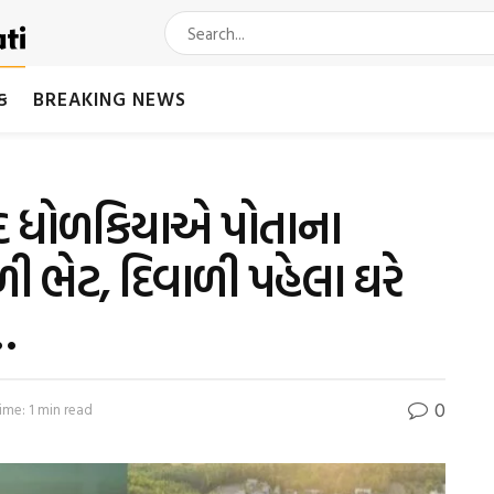
મક
BREAKING NEWS
િંદ ધોળકિયાએ પોતાના
ી ભેટ, દિવાળી પહેલા ઘરે
…
0
ime: 1 min read