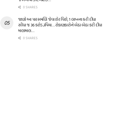
0 SHARES
જાણો આ પારસમણિ જેવા શેર વિશે, 1 લાખના કરી દીધા
સીધા જ 36 કરોડ રૂપિયા… રોકાણકારોને બેઠા બેઠા કરી દીધા
માલામાલ…
0 SHARES