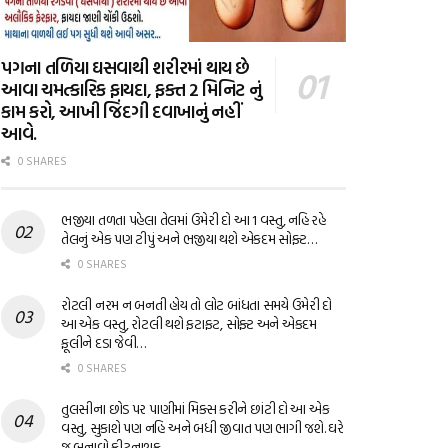
પગના તળિયા ઘસવાથી શરીરમાં થાય છે
આવા ચમત્કારિક ફાયદા, ફક્ત 2 મિનિટ નું
કામ કરો, આખી જિંદગી દવાખાનું નહીં
આવે.
0 SHARES
ભજીયા તળતા પહેલા તેલમાં ઉમેરી દો આ 1 વસ્તુ, નહિ રહે
તેલનું એક પણ ટીપું અને ભજીયા થશે એકદમ સોફ્ટ…
0 SHARES
રોટલી નરમ ન બનતી હોય તો લોટ બાંધતા સમયે ઉમેરી દો
આ એક વસ્તુ, રોટલી થશે ફટાફટ, સોફ્ટ અને એકદમ
ફૂલીને દડા જેવી…
0 SHARES
તુલસીના છોડ પર પાણીમાં મિક્સ કરીને છાંટી દો આ એક
વસ્તુ, સુકાશે પણ નહિ અને બધી જીવાત પણ ભાગી જશે. ઘરે
જ બનાવો કીટનાશક…