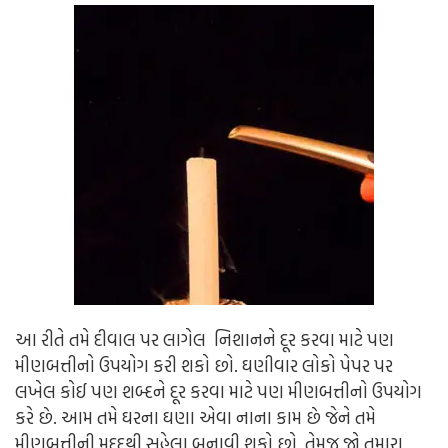
આ રીતે તમે દીવાલ પર લાગેલ નિશાનને દૂર કરવા માટે પણ
મીણબત્તીનો ઉપયોગ કરી શકો છો. ઘણીવાર લોકો પેપર પર
લખેલ કોઈ પણ શબ્દને દૂર કરવા માટે પણ મીણબત્તીનો ઉપયોગ
કરે છે. આમ તમે ઘરના ઘણા એવા નાના કામ છે જેને તમે
મીણબત્તીની મદદથી સહેલા બનાવી શકો છો. તેમજ જો તમારા