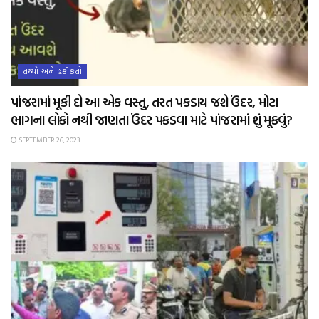
તથ્યો અને હકીકતો
પાંજરામાં મૂકી દો આ એક વસ્તુ, તરત પકડાય જશે ઉંદર, મોટા
ભાગના લોકો નથી જાણતા ઉંદર પકડવા માટે પાંજરામાં શું મૂકવું?
SEPTEMBER 26, 2023