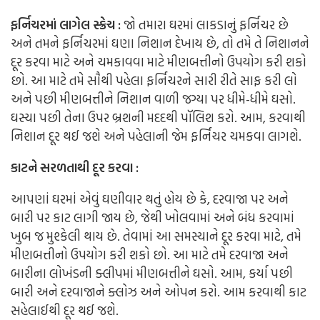
ફર્નિચરમાં લાગેલ સ્ક્રેચ :
જો તમારા ઘરમાં લાકડાનું ફર્નિચર છે
અને તમને ફર્નિચરમાં ઘણા નિશાન દેખાય છે, તો તમે તે નિશાનને
દૂર કરવા માટે અને ચમકાવવા માટે મીણબત્તીનો ઉપયોગ કરી શકો
છો. આ માટે તમે સૌથી પહેલા ફર્નિચરને સારી રીતે સાફ કરી લો
અને પછી મીણબત્તીને નિશાન વાળી જગ્યા પર ધીમે-ધીમે ઘસો.
ઘસ્યા પછી તેના ઉપર બ્રશની મદદથી પૉલિશ કરો. આમ, કરવાથી
નિશાન દૂર થઈ જશે અને પહેલાની જેમ ફર્નિચર ચમકવા લાગશે.
કાટને સરળતાથી દૂર કરવા :
આપણાં ઘરમાં એવું ઘણીવાર થતું હોય છે કે, દરવાજા પર અને
બારી પર કાટ લાગી જાય છે, જેથી ખોલવામાં અને બંધ કરવામાં
ખુબ જ મુશ્કેલી થાય છે. તેવામાં આ સમસ્યાને દૂર કરવા માટે, તમે
મીણબત્તીનો ઉપયોગ કરી શકો છો. આ માટે તમે દરવાજા અને
બારીના લોખંડની ક્લીપમાં મીણબત્તીને ઘસો. આમ, કર્યા પછી
બારી અને દરવાજાને ક્લોઝ અને ઓપન કરો. આમ કરવાથી કાટ
સહેલાઈથી દૂર થઈ જશે.