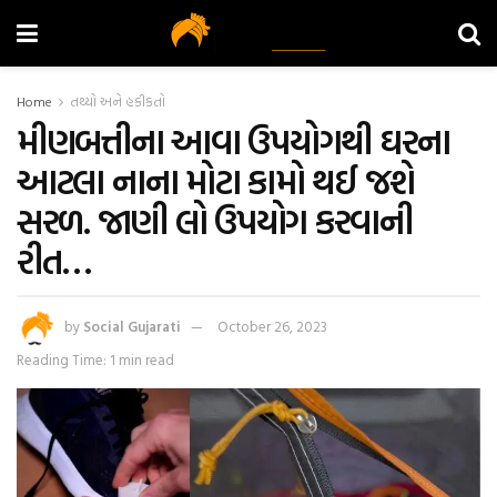
Home
તથ્યો અને હકીકતો
મીણબત્તીના આવા ઉપયોગથી ઘરના
આટલા નાના મોટા કામો થઈ જશે
સરળ. જાણી લો ઉપયોગ કરવાની
રીત…
by
Social Gujarati
October 26, 2023
Reading Time: 1 min read