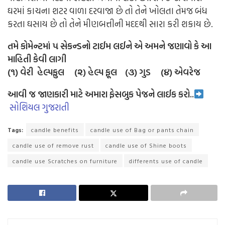
ઘરમાં કાચના શટર વાળા દરવાજા છે તો તેને ખોલતા તેમજ બંધ
કરતા ઘસાય છે તો તેને મીણબત્તીની મદદથી સારા કરી શકાય છે.
તમે કોમેન્ટમાં ૫ સેકન્ડનો ટાઈમ લઈને એ અમને જણાવો કે આ
માહિતી કેવી લાગી
(૧) વેરી હેલ્પફુલ (૨) હેલ્પ ફૂલ (૩) ગુડ (૪) એવરેજ
આવી જ જાણકારી માટે અમારા ફેસબુક પેજને લાઈક કરો..
સોશિયલ ગુજરાતી
Tags:
candle benefits
candle use of Bag or pants chain
candle use of remove rust
candle use of Shine boots
candle use Scratches on furniture
differents use of candle