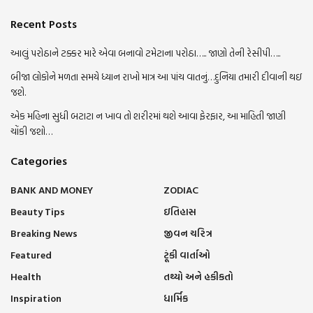
Recent Posts
આલું પરોઠાને ટક્કર મારે એવા બનાવો ટમેટાના પરોઠા….. જાણો તેની રેસીપી…..
બીજા લોકોને મળતા સમયે ધ્યાન રાખો માત્ર આ પાંચ વાતનું…દુનિયા તમારી દીવાની થઇ
જશે.
એક મહિના સુધી બટાટા ન ખાવ તો શરીરમાં થશે આવા ફેરફાર, આ માહિતી જાણી
ચોંકી જશો…
Categories
BANK AND MONEY
ZODIAC
Beauty Tips
ઇતિહાસ
Breaking News
જીવન ચરિત્ર
Featured
ટૂંકી વાર્તાઓ
Health
તથ્યો અને હકીકતો
Inspiration
ધાર્મિક