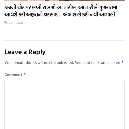
ડંકાની ચોટ પર લખી રાખજો આ તારીખ, આ તારીખે ગુજરાતમાં
આવશે ફરી આફતનો વરસાદ… અંબાલાલે કરી નવી આગાહી
JULY 11, 2023
Leave a Reply
Your email address will not be published.
Required fields are marked
*
Comment
*