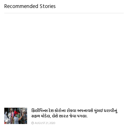
Recommended Stories
ફિલીપિન્સ દેશ કોરોના રોકવા અપનાવશે મુંબઈ ધરાવીનું
સફળ મોડેલ, લેશે ભારત જેવા પગલા.
AUGUST 21, 2020