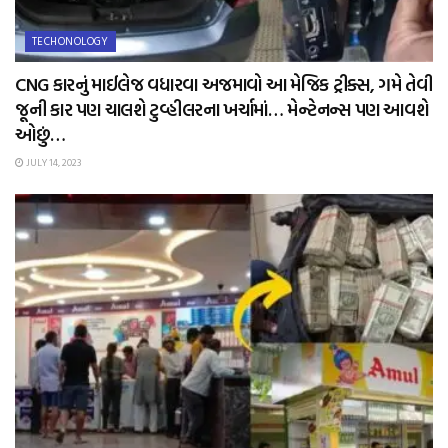
TECHONOLOGY
CNG કારનું માઈલેજ વધારવા અજમાવો આ મેજિક ટ્રીક્સ, ગમે તેવી
જૂની કાર પણ ચાલશે ટુવ્હીલરના ખર્ચામાં… મેન્ટેનન્સ પણ આવશે
ઓછું…
JULY 14, 2023