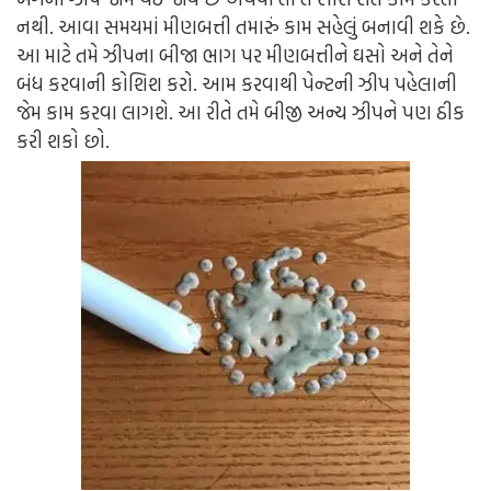
નથી. આવા સમયમાં મીણબત્તી તમારું કામ સહેલું બનાવી શકે છે.
આ માટે તમે ઝીપના બીજા ભાગ પર મીણબત્તીને ઘસો અને તેને
બંધ કરવાની કોશિશ કરો. આમ કરવાથી પેન્ટની ઝીપ પહેલાની
જેમ કામ કરવા લાગશે. આ રીતે તમે બીજી અન્ય ઝીપને પણ ઠીક
કરી શકો છો.