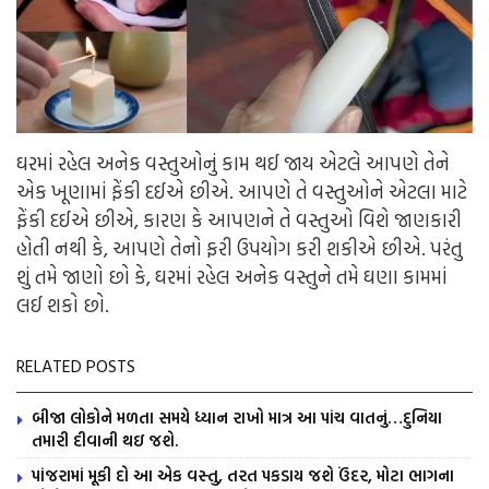
ઘરમાં રહેલ અનેક વસ્તુઓનું કામ થઈ જાય એટલે આપણે તેને
એક ખૂણામાં ફેંકી દઈએ છીએ. આપણે તે વસ્તુઓને એટલા માટે
ફેંકી દઈએ છીએ, કારણ કે આપણને તે વસ્તુઓ વિશે જાણકારી
હોતી નથી કે, આપણે તેનો ફરી ઉપયોગ કરી શકીએ છીએ. પરંતુ
શું તમે જાણો છો કે, ઘરમાં રહેલ અનેક વસ્તુને તમે ઘણા કામમાં
લઈ શકો છો.
RELATED POSTS
બીજા લોકોને મળતા સમયે ધ્યાન રાખો માત્ર આ પાંચ વાતનું…દુનિયા
તમારી દીવાની થઇ જશે.
પાંજરામાં મૂકી દો આ એક વસ્તુ, તરત પકડાય જશે ઉંદર, મોટા ભાગના