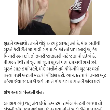
બુટને ચમકાવો :
તમને થોડું અટપટું લાગતું હશે કે, મીણબત્તીથી
બુટને કેવી રીતે ચમકાવી શકાય છે. જો તમે પણ આવું જ, કંઈ
વિચારી રહ્યા છો, તો તમારી જાણકારી માટે જણાવી દઈએ કે,
મીણબત્તીથી તમે જૂનામાં જૂના બુટને પણ ચમકાવી શકો છો.
બુટને સાફ કર્યા પછી, મીણબત્તીને તમે ધીમે-ધીમે બુટ પર ઘસો.
ઘસ્યા પછી બ્રશની મદદથી પૉલિશ કરો. આમ, કરવાથી તમારા બુટ
પહેલા જેવા જ ચમકી જશે. તમને કોઈ ડાગ પણ નહીં જોવા મળે.
બેગ અથવા પેન્ટની ચેન :
લગભગ એવું થતું હોય છે કે, કબાટમાં રાખેલ પેન્ટની અથવા તો
બેગની ઝીપ જામ થઈ જાય છે અથવા તો તે સારી રીતે કામ કરતી