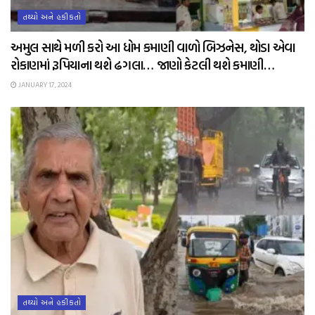
તથ્યો અને હકીકતો
અમુલ સાથે મળી કરો આ ધોમ કમાણી વાળો બિઝનેસ, થોડા એવા
રોકાણમાં રૂપિયાના થશે ઢગલા… જાણો કેટલી થશે કમાણી…
JANUARY 17, 2024
તથ્યો અને હકીકતો