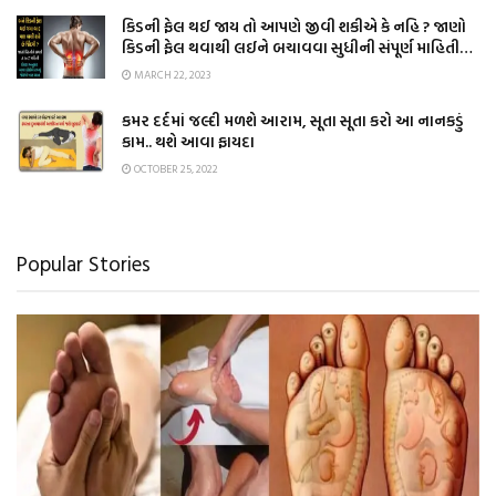
કિડની ફેલ થઈ જાય તો આપણે જીવી શકીએ કે નહિ ? જાણો
કિડની ફેલ થવાથી લઈને બચાવવા સુધીની સંપૂર્ણ માહિતી…
MARCH 22, 2023
કમર દર્દમાં જલ્દી મળશે આરામ, સૂતા સૂતા કરો આ નાનકડું
કામ.. થશે આવા ફાયદા
OCTOBER 25, 2022
Popular Stories