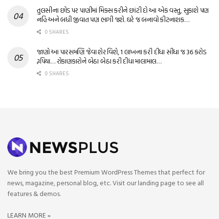
તુલસીના છોડ પર પાણીમાં મિક્સ કરીને છાંટી દો આ એક વસ્તુ, સુકાશે પણ
નહિ અને બધી જીવાત પણ ભાગી જશે. ઘરે જ બનાવો કીટનાશક…
0 SHARES
જાણો આ પારસમણિ જેવા શેર વિશે, 1 લાખના કરી દીધા સીધા જ 36 કરોડ
રૂપિયા… રોકાણકારોને બેઠા બેઠા કરી દીધા માલામાલ…
0 SHARES
We bring you the best Premium WordPress Themes that perfect for
news, magazine, personal blog, etc. Visit our landing page to see all
features & demos.
LEARN MORE »