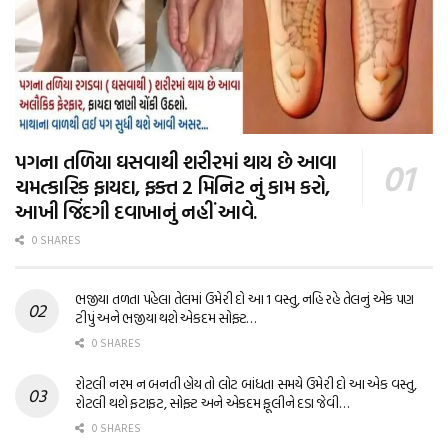
પગના તળિયા ઘસવાથી શરીરમાં થાય છે આવા
ચમત્કારિક ફાયદા, ફક્ત 2 મિનિટ નું કામ કરો,
આખી જિંદગી દવાખાનું નહીં આવે.
0 SHARES
ભજીયા તળતા પહેલા તેલમાં ઉમેરી દો આ 1 વસ્તુ, નહિ રહે તેલનું એક પણ
ટીપું અને ભજીયા થશે એકદમ સોફ્ટ…
0 SHARES
રોટલી નરમ ન બનતી હોય તો લોટ બાંધતા સમયે ઉમેરી દો આ એક વસ્તુ,
રોટલી થશે ફટાફટ, સોફ્ટ અને એકદમ ફૂલીને દડા જેવી…
0 SHARES