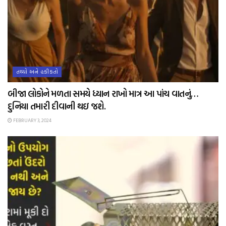
તથ્યો અને હકીકતો
બીજા લોકોને મળતા સમયે ધ્યાન રાખો માત્ર આ પાંચ વાતનું…
દુનિયા તમારી દીવાની થઇ જશે.
FEBRUARY 3, 2024