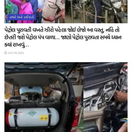
તથ્યો અને હકીકતો
પેટ્રોલ પુરાવતી વખતે ઝીરો પહેલા જોઈ લેજો આ વસ્તુ, નહિ તો
છેતરી જશે પેટ્રોલ પંપ વાળા… જાણો પેટ્રોલ પુરાવતા સમયે ધ્યાન
ક્યાં રાખવું…
JULY 19, 2023