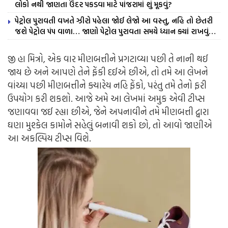
લોકો નથી જાણતા ઉંદર પકડવા માટે પાંજરામાં શું મૂકવું?
પેટ્રોલ પુરાવતી વખતે ઝીરો પહેલા જોઈ લેજો આ વસ્તુ, નહિ તો છેતરી
જશે પેટ્રોલ પંપ વાળા… જાણો પેટ્રોલ પુરાવતા સમયે ધ્યાન ક્યાં રાખવું…
જી હા મિત્રો, એક વાર મીણબત્તીને પ્રગટાવ્યા પછી તે નાની થઈ
જાય છે અને આપણે તેને ફેંકી દઈએ છીએ, તો તમે આ લેખને
વાંચ્યા પછી મીણબત્તીને ક્યારેય નહિ ફેંકો, પરંતુ તમે તેનો ફરી
ઉપયોગ કરી શકશો. આજે અમે આ લેખમાં અમુક એવી ટીપ્સ
જણાવવા જઈ રહ્યા છીએ, જેને અપનાવીને તમે મીણબત્તી દ્વારા
ઘણા મુશ્કેલ કામોને સહેલું બનાવી શકો છો, તો આવો જાણીએ
આ અકલ્પિય ટીપ્સ વિશે.