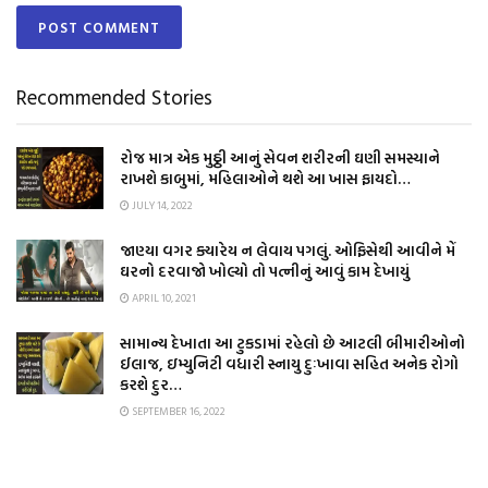
Recommended Stories
રોજ માત્ર એક મુઠ્ઠી આનું સેવન શરીરની ઘણી સમસ્યાને
રાખશે કાબુમાં, મહિલાઓને થશે આ ખાસ ફાયદો…
JULY 14, 2022
જાણ્યા વગર ક્યારેય ન લેવાય પગલું. ઓફિસેથી આવીને મેં
ઘરનો દરવાજો ખોલ્યો તો પત્નીનું આવું કામ દેખાયું
APRIL 10, 2021
સામાન્ય દેખાતા આ ટુકડામાં રહેલો છે આટલી બીમારીઓનો
ઈલાજ, ઇમ્યુનિટી વધારી સ્નાયુ દુઃખાવા સહિત અનેક રોગો
કરશે દુર…
SEPTEMBER 16, 2022