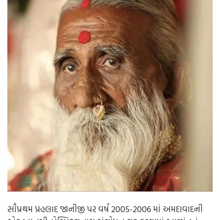
સૌપ્રથમ પ્રહલાદ જાનીજી પર વર્ષ 2005-2006 માં અમદાવાદની