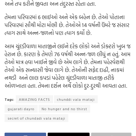
અને તપ કરીને જીવતા અન તંદુરસ્ત રહેતા હતા.
તેમના પરિવારમાં 6 ભાઈઓ અને એક બહેન છે. તેઓ પોતાના
પરિવારમાં સૌથી મોટા મોભી છે. તેઓએ 14 વર્ષની ઉંમરે જ સંસાર
ત્યાગ સાથે અન્ન-જળનો પણ ત્યાગ કર્યો છે.
આમ ચુંદડીવાળા માતાજીને લઈને દરેક લોકો અને ડોક્ટરો ખુબ જ
હેરાન છે. કારણ કે તેમણે 76 વર્ષથી અન્ન-જળ લીધું ન હતું. આમ
તેઓ માત્ર હવા ખાઈને જીવે છે એમ લાગે છે. તેમના પહેરવેશથી
તેઓ એક સન્યાસી જેવા લાગે છે. તેઓની સફેદ દાઢી, નાકમાં
નથડી અને લાલ કપડાં પહેરેલ ચુંદડીવાળા માતાજી તરીકે
ઓળખાતા હતા. તેમના દર્શન અર્થે લોકો દુર-દુરથી આવતા હતા.
Tags:
AMAZING FACTS
chunddi vala mataji
gujarati dayro
No hunger and no thirst
secret of chundadi vala mataji