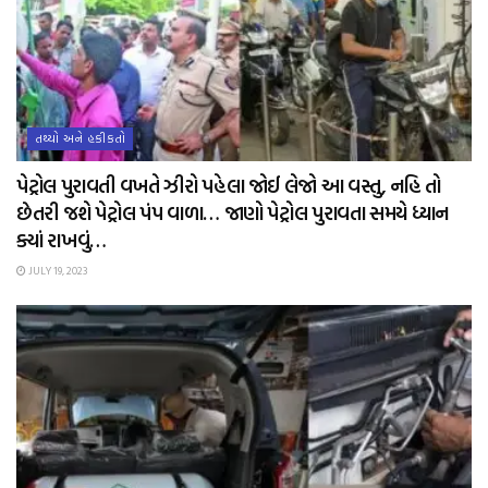
તથ્યો અને હકીકતો
પેટ્રોલ પુરાવતી વખતે ઝીરો પહેલા જોઈ લેજો આ વસ્તુ, નહિ તો
છેતરી જશે પેટ્રોલ પંપ વાળા… જાણો પેટ્રોલ પુરાવતા સમયે ધ્યાન
ક્યાં રાખવું…
JULY 19, 2023