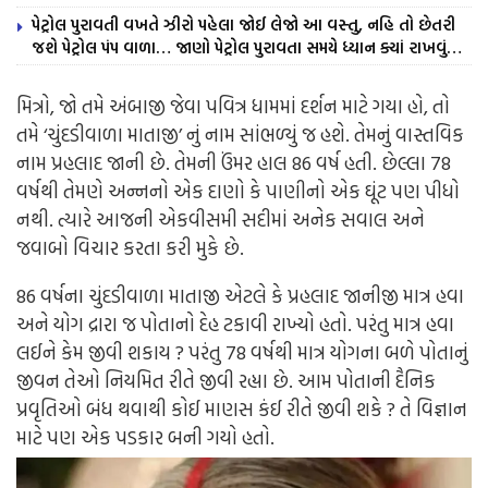
પેટ્રોલ પુરાવતી વખતે ઝીરો પહેલા જોઈ લેજો આ વસ્તુ, નહિ તો છેતરી
જશે પેટ્રોલ પંપ વાળા… જાણો પેટ્રોલ પુરાવતા સમયે ધ્યાન ક્યાં રાખવું…
મિત્રો, જો તમે અંબાજી જેવા પવિત્ર ધામમાં દર્શન માટે ગયા હો, તો
તમે ‘ચુંદડીવાળા માતાજી’ નું નામ સાંભળ્યું જ હશે. તેમનું વાસ્તવિક
નામ પ્રહલાદ જાની છે. તેમની ઉંમર હાલ 86 વર્ષ હતી. છેલ્લા 78
વર્ષથી તેમણે અન્નનો એક દાણો કે પાણીનો એક ઘૂંટ પણ પીધો
નથી. ત્યારે આજની એકવીસમી સદીમાં અનેક સવાલ અને
જવાબો વિચાર કરતા કરી મુકે છે.
86 વર્ષના ચુંદડીવાળા માતાજી એટલે કે પ્રહલાદ જાનીજી માત્ર હવા
અને યોગ દ્રારા જ પોતાનો દેહ ટકાવી રાખ્યો હતો. પરંતુ માત્ર હવા
લઈને કેમ જીવી શકાય ? પરંતુ 78 વર્ષથી માત્ર યોગના બળે પોતાનું
જીવન તેઓ નિયમિત રીતે જીવી રહ્યા છે. આમ પોતાની દૈનિક
પ્રવૃતિઓ બંધ થવાથી કોઈ માણસ કંઈ રીતે જીવી શકે ? તે વિજ્ઞાન
માટે પણ એક પડકાર બની ગયો હતો.