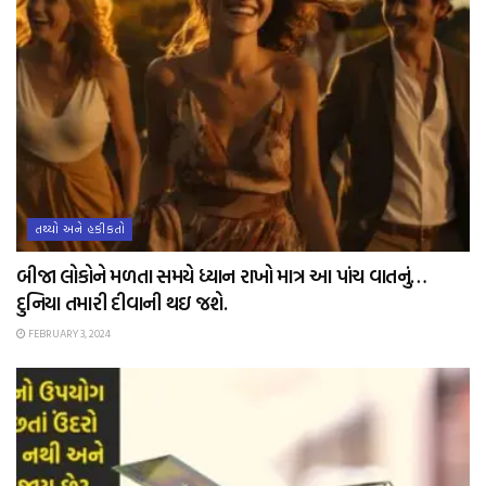
તથ્યો અને હકીકતો
બીજા લોકોને મળતા સમયે ધ્યાન રાખો માત્ર આ પાંચ વાતનું…
દુનિયા તમારી દીવાની થઇ જશે.
FEBRUARY 3, 2024