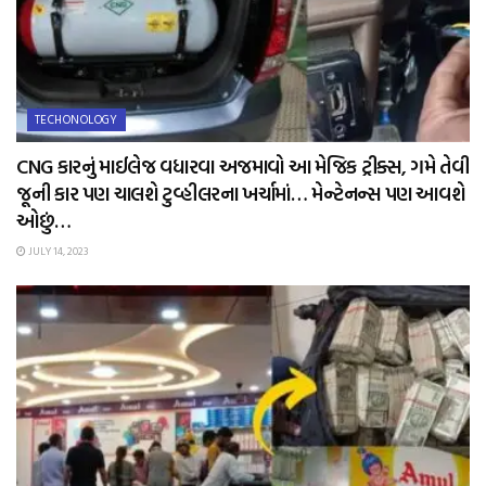
TECHONOLOGY
CNG કારનું માઈલેજ વધારવા અજમાવો આ મેજિક ટ્રીક્સ, ગમે તેવી
જૂની કાર પણ ચાલશે ટુવ્હીલરના ખર્ચામાં… મેન્ટેનન્સ પણ આવશે
ઓછું…
JULY 14, 2023