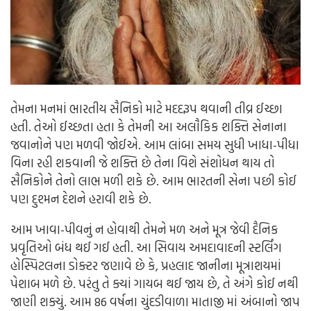
તેમના મનમાં ભારતીય સૈનિકો માટે મદદરૂપ થવાની તીવ્ર ઈચ્છા
હતી. તેઓ ઈચ્છતા હતા કે તેમની આ અલૌકિક શક્તિ સેનાના
જવાનોને પણ મળવી જોઈએ. આમ લાંબા સમય સુધી ખાધા-પીધા
વિના રહી શકવાની જે શક્તિ છે તેના વિશે સંશોધન થાય તો
સૈનિકોને તેનો લાભ મળી શકે છે. આમ ભારતની સેના પછી કોઈ
પણ દુશ્મન દેશને હરાવી શકે છે.
આમ ખાવા-પીવનું ન હોવાથી તેમને મળ અને મૂત્ર જેવી દૈનિક
પ્રવૃતિઓ બંધ થઈ ગઈ હતી. આ સિવાય અમદાવાદની સ્ટર્લિંગ
હોસ્પિટલના ડોક્ટર જણાવે છે કે, પ્રહલાદ જાનીના મૂત્રાશયમાં
પેશાબ મળે છે. પરંતુ તે ક્યાં ગાયબ થઈ જાય છે, તે અંગે કોઈ નથી
જાણી શક્યું. આમ 86 વર્ષના ચુંદડીવાળા માતાજી માં અંબાનો જાપ