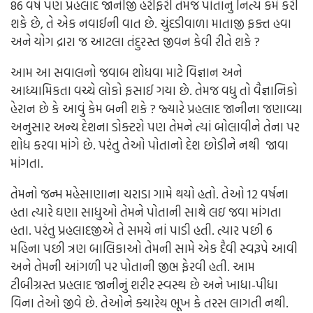
86 વર્ષે પણ પ્રહલાદ જાનીજી હરીફરી તેમજ પોતાનું નિત્ય કર્મ કરી
શકે છે, તે એક નવાઈની વાત છે. ચુંદડીવાળા માતાજી ફક્ત હવા
અને યોગ દ્રારા જ આટલા તંદુરસ્ત જીવન કેવી રીતે શકે ?
આમ આ સવાલનો જવાબ શોધવા માટે વિજ્ઞાન અને
આધ્યામિકતા વચ્ચે લોકો ફસાઈ ગયા છે. તેમજ વધુ તો વૈજ્ઞાનિકો
હેરાન છે કે આવું કેમ બની શકે ? જ્યારે પ્રહલાદ જાનીના જણાવ્યા
અનુસાર અન્ય દેશના ડોક્ટરો પણ તેમને ત્યાં બોલાવીને તેના પર
શોધ કરવા માંગે છે. પરંતુ તેઓ પોતાનો દેશ છોડીને નથી જાવા
માંગતા.
તેમનો જન્મ મહેસાણાના ચરાડા ગામે થયો હતો. તેઓ 12 વર્ષના
હતા ત્યારે ઘણા સાધુઓ તેમને પોતાની સાથે લઇ જવા માંગતા
હતા. પરંતુ પ્રહલાદજીએ તે સમયે નાં પાડી હતી. ત્યાર પછી 6
મહિના પછી ત્રણ બાલિકાઓ તેમની સામે એક દૈવી સ્વરૂપે આવી
અને તેમની આંગળી પર પોતાની જીભ ફેરવી હતી. આમ
ટીબીગ્રસ્ત પ્રહલાદ જાનીનું શરીર સ્વસ્થ છે અને ખાધા-પીધા
વિના તેઓ જીવે છે. તેઓને ક્યારેય ભૂખ કે તરસ લાગતી નથી.