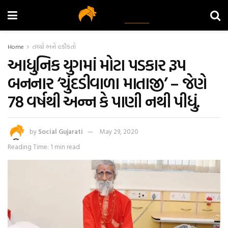
Home
તથ્યો અને હકીકતો
આધુનિક યુગમાં મોટા પડકાર રૂપ
બનનાર ‘ચુંદડીવાળા માતાજી’ – જેણે
78 વર્ષથી અન્ન કે પાણી નથી પીધું.
by
Social Gujarati
May 29, 2020
Reading Time: 1 min read