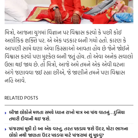
મિત્રો, આજના યુગમાં વિજ્ઞાન પર વિશ્વાસ કરવો કે પછી કોઈ
અલૌકિક શક્તિ પર. એ એક પડકાર બની ગયો હતો. કારણ કે
આપણી સામે ઘણા એવા કિસ્સાઓ આવતા હોય છે જેને જોઈને
વિશ્વાસ કરવો પણ મુશ્કેલ બની જતું હોય. તો એવા અનેક સવાલો
ઉભા થઈ જાય છે. તો મિત્રો, આજે અમે તમને એક એવી ઘટના
અંગે જણાવવા જઈ રહ્યા છીએ, જે જાણીને તમને પણ વિશ્વાસ
નહિ આવે.
RELATED POSTS
બીજા લોકોને મળતા સમયે ધ્યાન રાખો માત્ર આ પાંચ વાતનું…દુનિયા
તમારી દીવાની થઇ જશે.
પાંજરામાં મૂકી દો આ એક વસ્તુ, તરત પકડાય જશે ઉંદર, મોટા ભાગના
લોકો નથી જાણતા ઉંદર પકડવા માટે પાંજરામાં શું મૂકવું?