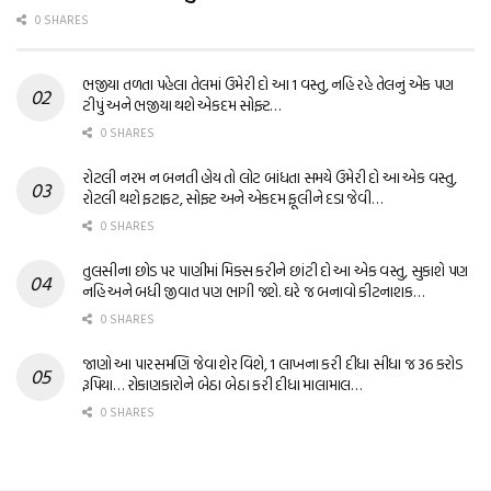
0 SHARES
ભજીયા તળતા પહેલા તેલમાં ઉમેરી દો આ 1 વસ્તુ, નહિ રહે તેલનું એક પણ
ટીપું અને ભજીયા થશે એકદમ સોફ્ટ…
0 SHARES
રોટલી નરમ ન બનતી હોય તો લોટ બાંધતા સમયે ઉમેરી દો આ એક વસ્તુ,
રોટલી થશે ફટાફટ, સોફ્ટ અને એકદમ ફૂલીને દડા જેવી…
0 SHARES
તુલસીના છોડ પર પાણીમાં મિક્સ કરીને છાંટી દો આ એક વસ્તુ, સુકાશે પણ
નહિ અને બધી જીવાત પણ ભાગી જશે. ઘરે જ બનાવો કીટનાશક…
0 SHARES
જાણો આ પારસમણિ જેવા શેર વિશે, 1 લાખના કરી દીધા સીધા જ 36 કરોડ
રૂપિયા… રોકાણકારોને બેઠા બેઠા કરી દીધા માલામાલ…
0 SHARES