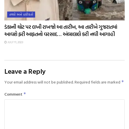
તથ્યો અને હકીકતો
ડંકાની ચોટ પર લખી રાખજો આ તારીખ, આ તારીખે ગુજરાતમાં
આવશે ફરી આફતનો વરસાદ… અંબાલાલે કરી નવી આગાહી
JULY 11, 2023
Leave a Reply
Your email address will not be published.
Required fields are marked
*
Comment
*