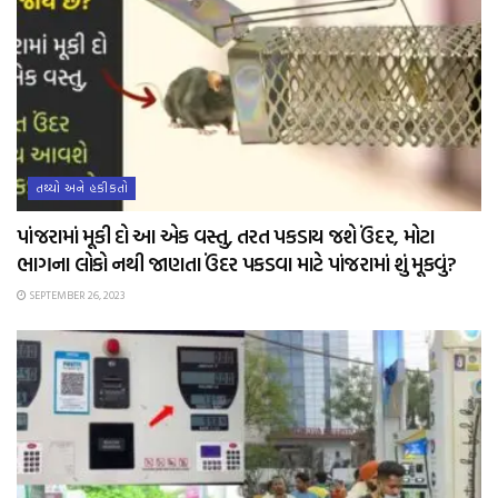
તથ્યો અને હકીકતો
પાંજરામાં મૂકી દો આ એક વસ્તુ, તરત પકડાય જશે ઉંદર, મોટા
ભાગના લોકો નથી જાણતા ઉંદર પકડવા માટે પાંજરામાં શું મૂકવું?
SEPTEMBER 26, 2023