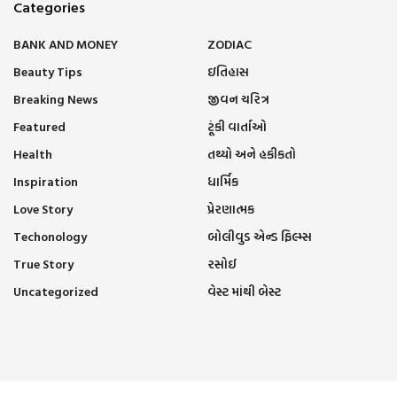
Categories
BANK AND MONEY
ZODIAC
Beauty Tips
ઇતિહાસ
Breaking News
જીવન ચરિત્ર
Featured
ટૂંકી વાર્તાઓ
Health
તથ્યો અને હકીકતો
Inspiration
ધાર્મિક
Love Story
પ્રેરણાત્મક
Techonology
બોલીવુડ એન્ડ ફિલ્મ્સ
True Story
રસોઈ
Uncategorized
વેસ્ટ માંથી બેસ્ટ