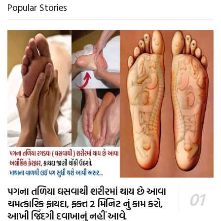
Popular Stories
પગના તળિયા ઘસવાથી શરીરમાં થાય છે આવા
ચમત્કારિક ફાયદા, ફક્ત 2 મિનિટ નું કામ કરો,
આખી જિંદગી દવાખાનું નહીં આવે.