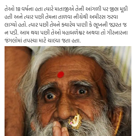
તેઓ 18 વર્ષના હતા ત્યારે માતાજીએ તેની આંગળી પર જીભ મૂકી
હતી અને ત્યાર પછી તેમના તાળવા નીચેથી અમીરસ ઝરવા
લાગ્યો હતો. ત્યાર પછી તેમને ક્યારેય પાણી કે ભૂખની જરૂરત જ
ન પડી. આમ થયા પછી તેઓ મહાબળેશ્વર અથવા તો ગીરનારના
જંગલોમાં તપસ્યા માટે ચાલ્યા જતા હતા.