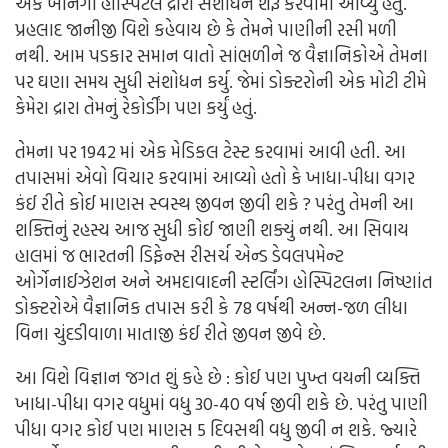
એક ખાનગી હોસ્પિટલ દ્રારા સંશોધન શરૂ કરવામાં આવ્યું હતું.
પ્રહલાદ જાનીજી વિશે કહેવાય છે કે તેમને પાણીની રસી મળી
નથી. આમ પડકાર સમાન વાતો સાંભળીને જ વૈજ્ઞાનિકોએ તેમના
પર ઘણા સમય સુધી સંશોધન કર્યુ. જેમાં ડોક્ટરોની એક મોટી ટીમે
કેમેરા દ્રારા તેમનું રેકોર્ડીંગ પણ કર્યું હતું.
તેમના પર 1942 માં એક મેડિકલ ટેસ્ટ કરવામાં આવી હતી. આ
તપાસમાં એવો વિચાર કરવામાં આવ્યો હતો કે ખાધા-પીધા વગર
કંઈ રીતે કોઈ માણસ સ્વસ્થ જીવન જીવી શકે ? પરંતુ તેમની આ
શક્તિનું રહસ્ય આજ સુધી કોઈ જાણી શક્યું નથી. આ સિવાય
હાલમાં જ ભારતની ડિફેન્સ રીસર્ચ એન્ડ ડેવલપમેન્ટ
ઓર્ગેનાઈઝેશન અને અમદાવાદની સ્ટર્લિંગ હોસ્પિટલના નિષ્ણાંત
ડોક્ટરોએ વૈજ્ઞાનિક તપાસ કરી કે 78 વર્ષથી અન્ન-જળ લીધા
વિના ચુંદડીવાળા માતાજી કંઈ રીતે જીવન જીવે છે.
આ વિશે વિજ્ઞાન જગત શું કહે છે : કોઈ પણ પુખ્ત વયની વ્યક્તિ
ખાધા-પીધા વગર વધુમાં વધુ 30-40 વર્ષ જીવી શકે છે. પરંતુ પાણી
પીધા વગર કોઈ પણ માણસ 5 દિવસથી વધુ જીવી ન શકે. જ્યારે