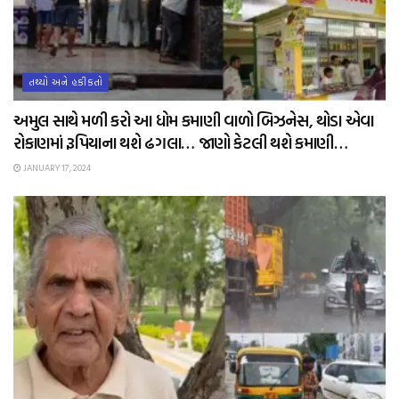
તથ્યો અને હકીકતો
અમુલ સાથે મળી કરો આ ધોમ કમાણી વાળો બિઝનેસ, થોડા એવા
રોકાણમાં રૂપિયાના થશે ઢગલા… જાણો કેટલી થશે કમાણી…
JANUARY 17, 2024