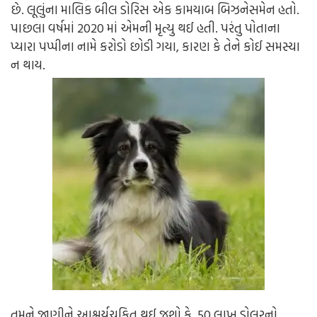
છે. લૂલુંના માલિક બીલ ડોરિસ એક કામયાબ બિઝનેસમેન હતો.
પાછલા વર્ષમાં 2020 માં એમની મૃત્યુ થઈ હતી. પરંતુ પોતાના
પ્યારા પપ્પીના નામે કરોડો છોડી ગયા, કારણ કે તેને કોઈ સમસ્યા
ન થાય.
તમને જાણીને આશ્વર્યચકિત થઈ જશો કે, 50 લાખ ડોલરનો