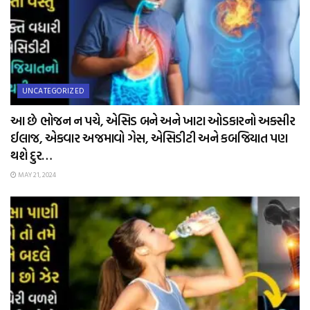
UNCATEGORIZED
આ છે ભોજન ન પચે, એસિડ બને અને ખાટા ઓડકારનો અકસીર
ઈલાજ, એકવાર અજમાવો ગેસ, એસિડીટી અને કબજિયાત પણ
થશે દુર…
MAY 21, 2024