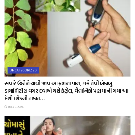
UNCATEGORIZED
સવારે ઉઠીને ચાવી જાવ આ ફળના પાન, ગમે તેવી બેકાબુ
ડાયાબિટીસ વગર દવાએ થશે કંટ્રોલ, વૈજ્ઞાનિકો પણ માની ગયા આ
દેશી છોડની તાકાત…
JULY 2, 2024