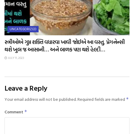
UNCATEGORIZED
સ્ત્રીઓએ ગુપ્ત શક્તિ વધારવા ખાવી જોઈએ આ વસ્તુ, પ્રેગનેન્સી
થશે ખુબ જ આસાની… અને બાળક પણ થશે હેલ્દી…
JULY 11, 2023
Leave a Reply
Your email address will not be published.
Required fields are marked
*
Comment
*