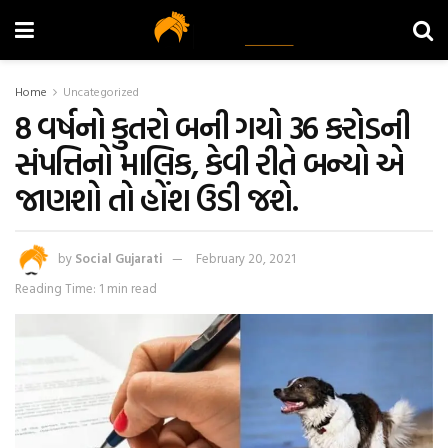
Home
Uncategorized
8 વર્ષનો કુતરો બની ગયો 36 કરોડની
સંપત્તિનો માલિક, કેવી રીતે બન્યો એ
જાણશો તો હોંશ ઉડી જશે.
by
Social Gujarati
February 20, 2021
Reading Time: 1 min read