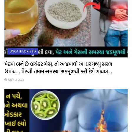
UNCATEGORIZED
પેટમાં બને છે ભયંકર ગેસ, તો અજમાવો આ ઘરગથ્થું સરળ
ઉપાય… પેટની તમામ સમસ્યા જડમૂળથી કરી દેશે ગાયબ…
JULY 13, 2023