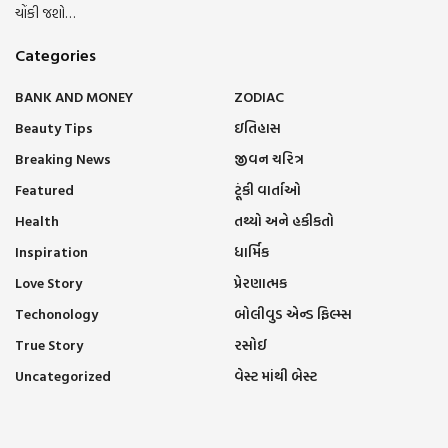
ચોંકી જશો…
Categories
BANK AND MONEY
ZODIAC
Beauty Tips
ઇતિહાસ
Breaking News
જીવન ચરિત્ર
Featured
ટૂંકી વાર્તાઓ
Health
તથ્યો અને હકીકતો
Inspiration
ધાર્મિક
Love Story
પ્રેરણાત્મક
Techonology
બોલીવુડ એન્ડ ફિલ્મ્સ
True Story
રસોઈ
Uncategorized
વેસ્ટ માંથી બેસ્ટ