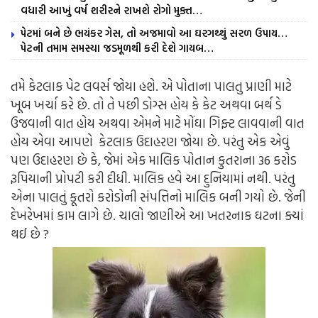
વધારી આખું વર્ષ શરીરને રાખશે રોગો મુક્ત…
પેટમાં બને છે ભયંકર ગેસ, તો અજમાવો આ ઘરગથ્થું સરળ ઉપાય…
પેટની તમામ સમસ્યા જડમૂળથી કરી દેશે ગાયબ…
તમે કેટલાક પેટ લવર્સ જોયા હશે. એ પોતાના પાલતુ પ્રાણી માટે
ખૂબ ખર્ચા કરે છે. તો તે પછી ડોગ્સ હોય કે કેટ અથવા બર્થ ડે
ઉજવાની વાત હોય અથવા એમને માટે મોંઘા ગિફ્ટ લાવવાની વાત
હોય એવા આપણે કેટલાક ઉદાહરણ જોયા છે. પરંતુ એક એવું
પણ ઉદાહરણ છે કે, જેમાં એક માલિક પોતાન કુતરાના 36 કરોડ
રૂપિયાની પ્રોપટી કરી દીધી. માલિક હવે આ દુનિયામાં નથી. પરંતુ
એના પાલતું કૂતરો કરોડોની સંપત્તિનો માલિક બની ગયો છે. જેની
દેખરેખમાં કામ લાગે છે. ચાલો જાણીએ આ ખતરનાક ઘટના ક્યાં
થઈ છે ?