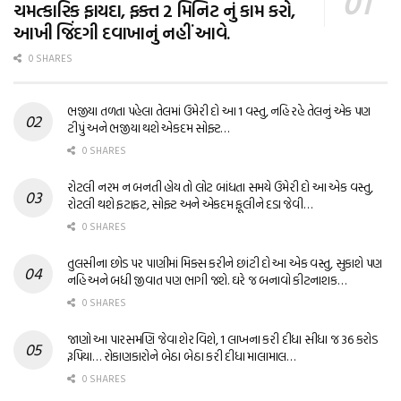
ચમત્કારિક ફાયદા, ફક્ત 2 મિનિટ નું કામ કરો,
આખી જિંદગી દવાખાનું નહીં આવે.
0 SHARES
ભજીયા તળતા પહેલા તેલમાં ઉમેરી દો આ 1 વસ્તુ, નહિ રહે તેલનું એક પણ
ટીપું અને ભજીયા થશે એકદમ સોફ્ટ…
0 SHARES
રોટલી નરમ ન બનતી હોય તો લોટ બાંધતા સમયે ઉમેરી દો આ એક વસ્તુ,
રોટલી થશે ફટાફટ, સોફ્ટ અને એકદમ ફૂલીને દડા જેવી…
0 SHARES
તુલસીના છોડ પર પાણીમાં મિક્સ કરીને છાંટી દો આ એક વસ્તુ, સુકાશે પણ
નહિ અને બધી જીવાત પણ ભાગી જશે. ઘરે જ બનાવો કીટનાશક…
0 SHARES
જાણો આ પારસમણિ જેવા શેર વિશે, 1 લાખના કરી દીધા સીધા જ 36 કરોડ
રૂપિયા… રોકાણકારોને બેઠા બેઠા કરી દીધા માલામાલ…
0 SHARES