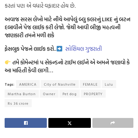
કરતાં પણ એ વધારે વફાદાર હોય છે.
અવાજ સરસ લેખો માટે
નીચે આપેલું બ્લુ કલરનું LIKE નું બટન
દબાવીને પેજ લાઈક કરી લેજો. જેથી આવી બીજી મહત્વની
જાણકારી તમને મળી શકે
ફેસબુક પેજને લાઈક કરો..
સોશિયલ ગુજરાતી
તમે કોમેન્ટમાં ૫ સેકન્ડનો ટાઈમ લઈને એ અમને જણાવો કે
આ માહિતી કેવી લાગી…
Tags:
AMERICA
City of Nashville
FEMALE
Lulu
Martha Burton
Owner
Pet dog
PROPERTY
Rs 36 crore