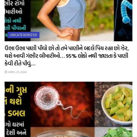
UNCATEGORIZED
ઉભા ઉભા પાણી પીવો છો તો તમે પાણીને બદલે પિય રહ્યા છો ઝેર,
થશે આવી ગંભીર બીમારીઓ… 95% લોકો નથી જાણતા કે પાણી
કેવી રીતે પીવું…
APRIL 25, 2024