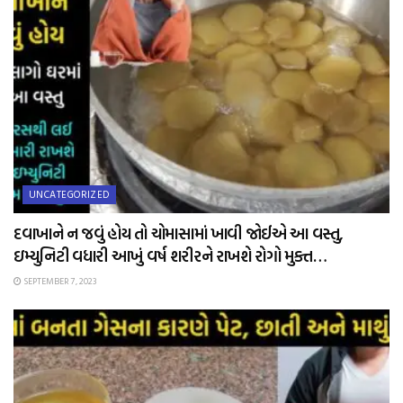
UNCATEGORIZED
દવાખાને ન જવું હોય તો ચોમાસામાં ખાવી જોઈએ આ વસ્તુ,
ઇમ્યુનિટી વધારી આખું વર્ષ શરીરને રાખશે રોગો મુક્ત…
SEPTEMBER 7, 2023