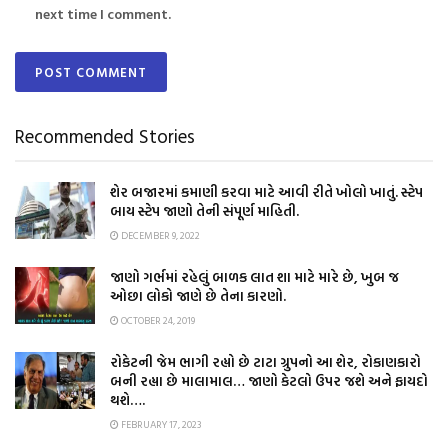
next time I comment.
Recommended Stories
શેર બજારમાં કમાણી કરવા માટે આવી રીતે ખોલો ખાતું. સ્ટેપ
બાય સ્ટેપ જાણો તેની સંપૂર્ણ માહિતી.
DECEMBER 9, 2022
જાણો ગર્ભમાં રહેલું બાળક લાત શા માટે મારે છે, ખુબ જ
ઓછા લોકો જાણે છે તેના કારણો.
OCTOBER 24, 2019
રોકેટની જેમ ભાગી રહ્યો છે ટાટા ગ્રુપનો આ શેર, રોકાણકારો
બની રહ્યા છે માલામાલ… જાણો કેટલો ઉપર જશે અને ફાયદો
થશે….
FEBRUARY 17, 2023