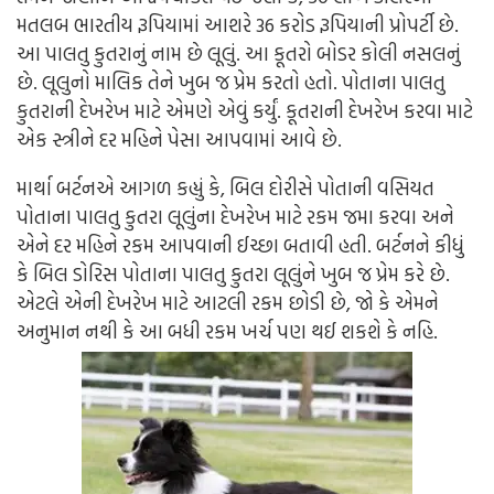
મતલબ ભારતીય રૂપિયામાં આશરે 36 કરોડ રૂપિયાની પ્રોપર્ટી છે.
આ પાલતુ કુતરાનું નામ છે લૂલું. આ કૂતરો બોડર કોલી નસલનું
છે. લૂલુનો માલિક તેને ખુબ જ પ્રેમ કરતો હતો. પોતાના પાલતુ
કુતરાની દેખરેખ માટે એમણે એવું કર્યું. કૂતરાની દેખરેખ કરવા માટે
એક સ્ત્રીને દર મહિને પેસા આપવામાં આવે છે.
માર્થા બર્ટનએ આગળ કહ્યું કે, બિલ દોરીસે પોતાની વસિયત
પોતાના પાલતુ કુતરા લૂલુંના દેખરેખ માટે રકમ જમા કરવા અને
એને દર મહિને રકમ આપવાની ઈચ્છા બતાવી હતી. બર્ટનને કીધું
કે બિલ ડોરિસ પોતાના પાલતુ કુતરા લૂલુંને ખુબ જ પ્રેમ કરે છે.
એટલે એની દેખરેખ માટે આટલી રકમ છોડી છે, જો કે એમને
અનુમાન નથી કે આ બધી રકમ ખર્ચ પણ થઈ શકશે કે નહિ.