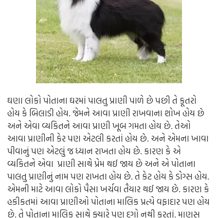
ઘણા લોકો પોતાના ઘરમાં પાલતુ પ્રાણી પાળે છે પછી તે કૂતરો
હોય કે બિલાડી હોય. જેમને આવા પ્રાણી રાખવાના શોખ હોય છે
અને એવા વ્યકિતને આવા પ્રાણી ખૂબ ગમતા હોય છે. તેઓ
આવા પ્રાણીની કેર પણ એટલી કરતાં હોય છે. અને એમના ખાવા
પીવાનું પણ એટલું જ ધ્યાન રાખતા હોય છે. કારણ કે એ
વ્યકિતને એવા પ્રાણી સાથે પ્રેમ થઈ જાય છે અને એ પોતાના
પાલતુ પ્રાણીનું નામ પણ રાખતા હોય છે. તે કેટ હોય કે ડોગ્સ હોય.
એમની માટે આવા લોકો પૈસા ખર્ચવા તૈયાર થઈ જાય છે. કારણ કે
હકીકતમાં આવા પ્રાણીઓ પોતાના માલિક પ્રત્યે વફાદાર પણ હોય
છે. તે પોતાના માલિક સાથે ક્યારે પણ દગો નથી કરતાં. માણસ