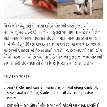
મિત્રો તમે જોયું હશે કે, ઘણા લોકો પોતાની પાસે કુતરાઓ
પાળવાનું પસંદ કરે છે. અને આ કુતરાઓ પાળવા માટે તેઓ તેની
માટે ખાસ વ્યવસ્થા પણ કરે છે. તેના માટે ખાસ પ્રકારના ભોજન
રાખે છે. તેનું મેડિકલ ચેકઅપ પણ કરાવે છે. કારણ કે આજકાલ
કુતરાઓ પાળવા એ ફેશન બની ગઈ છે. ત્યારે આપણી સામે એક
એવી ઘટના આવી છે જેમાં માલિકે પોતાના કુતરાના નામે પોતાની
સંપત્તિ કરી છે. ચાલો તો તેના વિશે વિસ્તારથી જાણી લઈએ.
RELATED POSTS
સવારે ઉઠીને ચાવી જાવ આ ફળના પાન, ગમે તેવી બેકાબુ ડાયાબિટીસ
વગર દવાએ થશે કંટ્રોલ, વૈજ્ઞાનિકો પણ માની ગયા આ દેશી છોડની
તાકાત…
દવાખાને ન જવું હોય તો ચોમાસામાં ખાવી જોઈએ આ વસ્તુ, ઇમ્યુનિટી