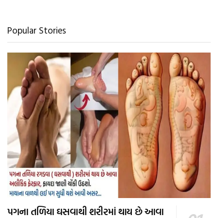
Popular Stories
પગના તળિયા ઘસવાથી શરીરમાં થાય છે આવા