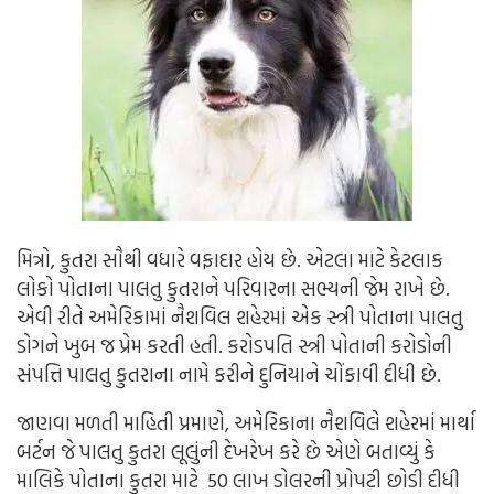
મિત્રો, કુતરા સૌથી વધારે વફાદાર હોય છે. એટલા માટે કેટલાક
લોકો પોતાના પાલતુ કુતરાને પરિવારના સભ્યની જેમ રાખે છે.
એવી રીતે અમેરિકામાં નૈશવિલ શહેરમાં એક સ્ત્રી પોતાના પાલતુ
ડોગને ખુબ જ પ્રેમ કરતી હતી. કરોડપતિ સ્ત્રી પોતાની કરોડોની
સંપત્તિ પાલતુ કુતરાના નામે કરીને દુનિયાને ચોંકાવી દીધી છે.
જાણવા મળતી માહિતી પ્રમાણે, અમેરિકાના નૈશવિલે શહેરમાં માર્થા
બર્ટન જે પાલતુ કુતરા લૂલુંની દેખરેખ કરે છે એણે બતાવ્યું કે
માલિકે પોતાના કુતરા માટે 50 લાખ ડોલરની પ્રોપટી છોડી દીધી