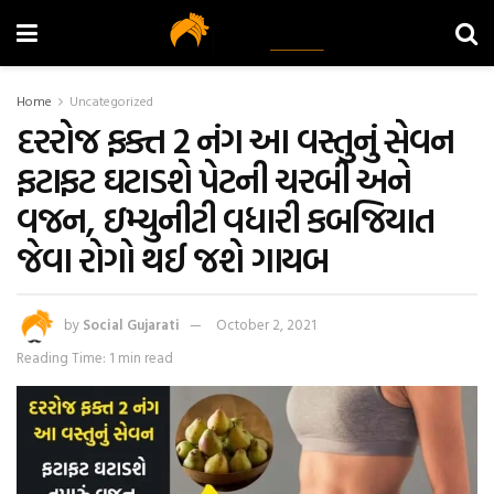
Home
Uncategorized
દરરોજ ફક્ત 2 નંગ આ વસ્તુનું સેવન
ફટાફટ ઘટાડશે પેટની ચરબી અને
વજન, ઇમ્યુનીટી વધારી કબજિયાત
જેવા રોગો થઈ જશે ગાયબ
by
Social Gujarati
October 2, 2021
Reading Time: 1 min read