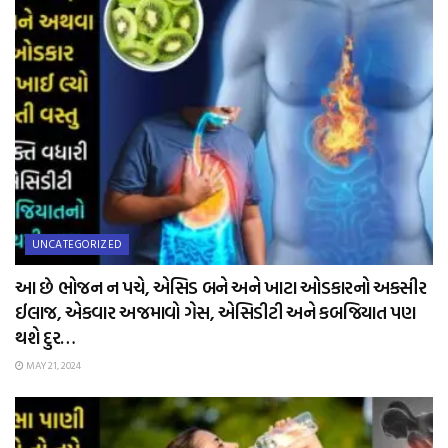
UNCATEGORIZED
આ છે ભોજન ન પચે, એસિડ બને અને ખાટા ઓડકારનો અકસીર
ઈલાજ, એકવાર અજમાવો ગેસ, એસિડીટી અને કબજિયાત પણ
થશે દુર…
MAY 21, 2024