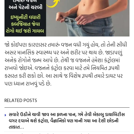
જો કોઈપણ કારણસર તમારું વજન વધી ગયું હોય, તો તેની સીધી
અસર માનસિક
સ્વાસ્થ્ય
પર અને શરીર પર થાય છે. જાડાપણું
અનેક રોગોને જન્મ આપે છે. તેથી જ વજનને હંમેશા કંટ્રોલમાં
રાખવો જોઇ
એ
. વજનને કંટ્રોલ કરવા માટે તમે નિયમિત રૂપથી
કસરત કરી શકો છો. આ સાથે જ વિશેષ રૂપથી તમારે ડાયટ પર
પણ ધ્યાન રાખવું પડે છે.
RELATED POSTS
સવારે ઉઠીને ચાવી જાવ આ ફળના પાન, ગમે તેવી બેકાબુ ડાયાબિટીસ
વગર દવાએ થશે કંટ્રોલ, વૈજ્ઞાનિકો પણ માની ગયા આ દેશી છોડની
તાકાત…