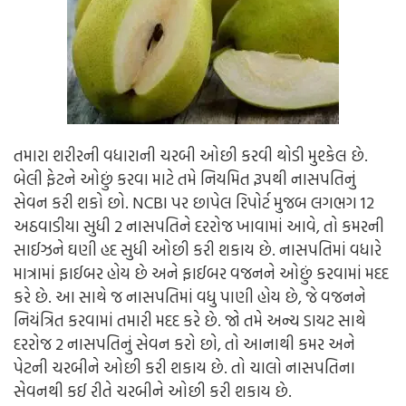
તમારા શરીરની વધારાની ચરબી ઓછી કરવી થોડી મુશ્કેલ છે.
બે
લી
ફેટને ઓછું કરવા માટે તમે નિયમિત રૂપથી નાસપતિનું
સેવન કરી શકો છો.
NCBI પર છાપેલ રિપોર્ટ મુજબ લગભગ 12
અઠવાડીયા સુધી 2 નાસપતિને દરરોજ ખાવામાં આવે, તો કમરની
સાઈ
ઝ
ને ઘણી હદ સુધી ઓછી કરી શકાય છે. નાસપતિમાં વધારે
માત્રામાં ફાઈબર હોય છે અને ફાઈબર વજનને ઓછું કરવામાં મદદ
કરે છે. આ સાથે જ નાસપતિમાં વધુ પાણી હોય છે, જે વજનને
નિયંત્રિત કરવામાં તમારી મદદ કરે છે. જો તમે અન્ય ડાયટ સાથે
દરરોજ 2 નાસપતિનું સેવન કરો છો, તો આનાથી કમર અને
પેટની ચરબીને ઓછી કરી શકાય છે. તો ચાલો નાસપતિના
સેવનથી કઈ રીતે ચરબીને ઓછી કરી શકાય છે.