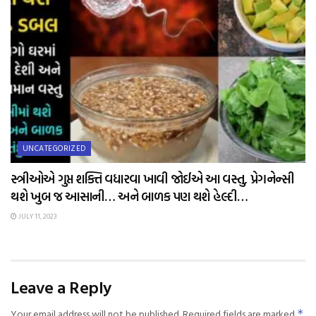
UNCATEGORIZED
સ્ત્રીઓએ ગુપ્ત શક્તિ વધારવા ખાવી જોઈએ આ વસ્તુ, પ્રેગનેન્સી
થશે ખુબ જ આસાની… અને બાળક પણ થશે હેલ્દી…
JULY 11, 2023
Leave a Reply
Your email address will not be published.
Required fields are marked
*