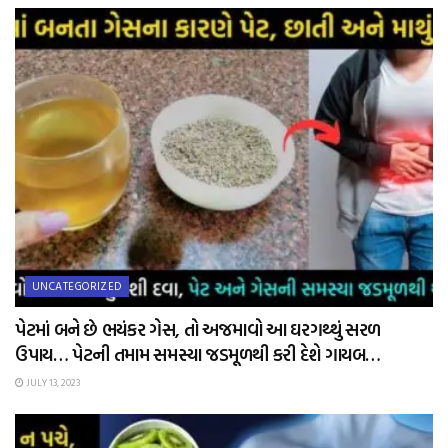
UNCATEGORIZED
પેટમાં બને છે ભયંકર ગેસ, તો અજમાવો આ ઘરગથ્થું સરળ
ઉપાય… પેટની તમામ સમસ્યા જડમૂળથી કરી દેશે ગાયબ…
JULY 13, 2023