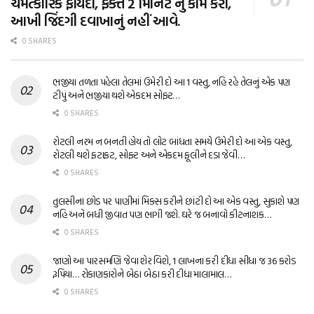
ચમત્કારિક ફાયદા, ફક્ત 2 મિનિટ નું કામ કરો,
આખી જિંદગી દવાખાનું નહીં આવે.
0 SHARES
ભજીયા તળતા પહેલા તેલમાં ઉમેરી દો આ 1 વસ્તુ, નહિ રહે તેલનું એક પણ
ટીપું અને ભજીયા થશે એકદમ સોફ્ટ…
0 SHARES
રોટલી નરમ ન બનતી હોય તો લોટ બાંધતા સમયે ઉમેરી દો આ એક વસ્તુ,
રોટલી થશે ફટાફટ, સોફ્ટ અને એકદમ ફૂલીને દડા જેવી…
0 SHARES
તુલસીના છોડ પર પાણીમાં મિક્સ કરીને છાંટી દો આ એક વસ્તુ, સુકાશે પણ
નહિ અને બધી જીવાત પણ ભાગી જશે. ઘરે જ બનાવો કીટનાશક…
0 SHARES
જાણો આ પારસમણિ જેવા શેર વિશે, 1 લાખના કરી દીધા સીધા જ 36 કરોડ
રૂપિયા… રોકાણકારોને બેઠા બેઠા કરી દીધા માલામાલ…
0 SHARES