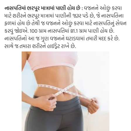
નાસપતિમાં ભરપૂર માત્રામાં પાણી હોય છે :
વજનને ઓછું કરવા
માટે શરીરને ભરપૂર માત્રામાં પાણીની જરૂર પડે છે, જે નાસપતિના
ફળમાં હોય છે તેથી જ વજનને ઓછું કરવા માટે નાસપતિનું સેવન
કરવું જોઇ
એ
. 100 ગ્રામ નાસપતિમાં 81.1 ગ્રામ પાણી હોય છે.
નાસપતિનો આ જ ગુણ વજનને ઘટાડવામાં તમારી મદદ કરે છે.
સાથે જ તમારા શરીરને હાઈડ્રેટ રાખે છે.