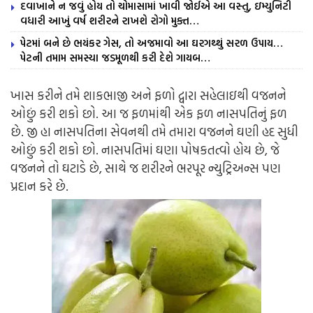
દવાખાને ન જવું હોય તો ચોમાસામાં ખાવી જોઈએ આ વસ્તુ, ઇમ્યુનિટી
વધારી આખું વર્ષ શરીરને રાખશે રોગો મુક્ત…
પેટમાં બને છે ભયંકર ગેસ, તો અજમાવો આ ઘરગથ્થું સરળ ઉપાય…
પેટની તમામ સમસ્યા જડમૂળથી કરી દેશે ગાયબ…
ખાસ કરીને તમે શાકભાજી અને ફળો દ્વારા સહેલાઇથી વજનને
ઓછું કરી શકો છો. આ જ ફળમાંથી એક ફળ નાસપતિનું ફળ
છે. જી હા નાસપતિના સેવનથી તમે તમારા વજનને ઘણી હદ સુધી
ઓછું કરી શકો છો. નાસપતિમાં ઘણા પોષકતત્વો હોય છે, જે
વજનને તો ઘટાડે છે, સાથે જ શરીરને ભરપૂર ન્યુટ્રિઅન્સ પણ
પ્રદાન કરે છે.