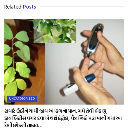
Related
Posts
UNCATEGORIZED
સવારે ઉઠીને ચાવી જાવ આ ફળના પાન, ગમે તેવી બેકાબુ
ડાયાબિટીસ વગર દવાએ થશે કંટ્રોલ, વૈજ્ઞાનિકો પણ માની ગયા આ
દેશી છોડની તાકાત…