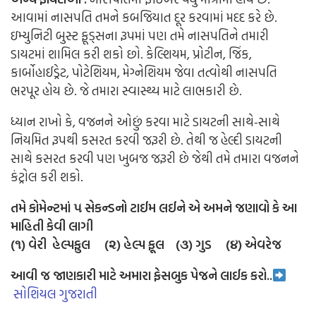
આવામાં નાસપતિ તમને કબજિયાત દૂર કરવામાં મદદ કરે છે.
ઇમ્યુનિટી બુસ્ટ ફૂડ્સના રૂપમાં પણ તમે નાસપતિને તમારી
ડાયટમાં શામિલ કરી શકો છો.
કેલ્શિયમ
, પ્રોટીન, જિંક,
કાર્બોહાઈડ્રેટ, પોટેશિયમ, મેગ્નેશિયમ જેવા તત્વોથી નાસપતિ
ભરપૂર હોય છે. જે તમારા
સ્વાસ્થ્ય
માટે લાભકારી છે.
ધ્યાન રાખો કે,
વજનને ઓછું કરવા માટે ડાયટની સાથે-સાથે
નિયમિત રૂપથી કસરત કરવી જરૂરી છે. તેથી જ હેલ્દી ડાયટની
સાથે કસરત કરવી પણ ખુબજ જરૂરી છે
જેથી તમે તમારા વજનને
કંટ્રોલ કરી શકો.
તમે કોમેન્ટમાં ૫ સેકન્ડનો ટાઈમ લઈને એ અમને જણાવો કે આ
માહિતી કેવી લાગી
(૧) વેરી હેલ્પફુલ (૨) હેલ્પ ફૂલ (૩) ગુડ (૪) એવરેજ
આવી જ જાણકારી માટે અમારા ફેસબુક પેજને લાઈક કરો..
સોશિયલ ગુજરાતી