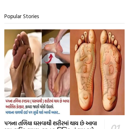
Popular Stories
પગના તળિયા ઘસવાથી શરીરમાં થાય છે આવા