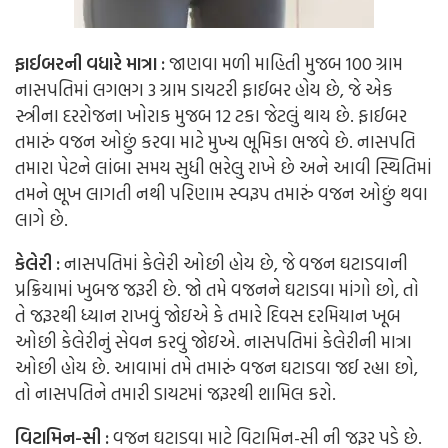
ફાઈબરની વધારે માત્રા :
જાણવા મળી માહિતી મુજબ
100 ગ્રામ
નાસપતિમાં લગભગ 3 ગ્રામ ડાયટરી ફાઈબર હોય છે, જે એક
સ્ત્રીના દરરોજના ખોરાક મુજબ 12 ટકા જેટલું થાય છે. ફાઈબર
તમારું વજન ઓછું કરવા માટે મુખ્ય ભૂમિકા ભજવે છે. નાસપતિ
તમારા પેટને લાંબા સમય સુધી ભરે
લુ
રાખે છે અને આવી સ્થિતિમાં
તમને ભૂખ લાગતી નથી પરિણામ સ્વરૂપ તમારું વજન ઓછું થવા
લાગે છે.
કેલેરી :
નાસપતિમાં કેલેરી ઓછી હોય છે, જે વજન ઘટાડવાની
પ્રક્રિયામાં ખુબજ જરૂરી છે. જો તમે વજનને ઘટાડવા માંગો છો, તો
તે જરૂરથી ધ્યાન રાખવું જોઇ
એ
કે તમારે દિવસ દરમિયાન ખૂબ
ઓછી કેલેરીનું સેવન કરવું જોઇ
એ
. નાસપતિમાં કેલેરીની માત્રા
ઓછી હોય છે. આવામાં તમે તમારું વજન ઘટાડવા જઈ
રહ્યા
છો,
તો નાસપતિને તમારી ડાયટમાં જરૂરથી શામિલ કરો.
વિટામિન-સી :
વજન ઘટાડવા માટે વિટામિન-સી ની જરૂર પડે છે.