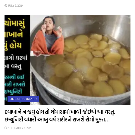
JULY 2, 2024
UNCATEGORIZED
દવાખાને ન જવું હોય તો ચોમાસામાં ખાવી જોઈએ આ વસ્તુ,
ઇમ્યુનિટી વધારી આખું વર્ષ શરીરને રાખશે રોગો મુક્ત…
SEPTEMBER 7, 2023