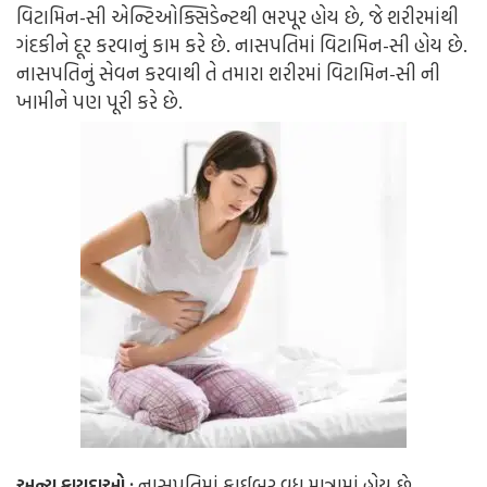
વિટામિન-સી એન્ટિઓક્સિડેન્ટથી ભરપૂર હોય છે, જે શરીરમાંથી
ગંદકીને દૂર કરવાનું કામ કરે છે. નાસપતિમાં વિટામિન-સી હોય છે.
નાસપતિનું સેવન કરવાથી તે તમારા શરીરમાં વિટામિન-સી ની
ખામીને પણ પૂરી કરે છે.
અન્ય ફાયદાઓ :
નાસપતિમાં ફાઈબર વધુ માત્રામાં હોય છે.