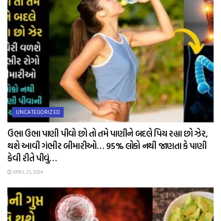
UNCATEGORIZED
ઉભા ઉભા પાણી પીવો છો તો તમે પાણીને બદલે પિય રહ્યા છો ઝેર,
થશે આવી ગંભીર બીમારીઓ… 95% લોકો નથી જાણતા કે પાણી
કેવી રીતે પીવું…
APRIL 25, 2024