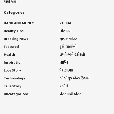
ચોંકી જશો…
Categories
BANK AND MONEY
ZODIAC
Beauty Tips
ઇતિહાસ
Breaking News
જીવન ચરિત્ર
Featured
ટૂંકી વાર્તાઓ
Health
તથ્યો અને હકીકતો
Inspiration
ધાર્મિક
Love Story
પ્રેરણાત્મક
Techonology
બોલીવુડ એન્ડ ફિલ્મ્સ
True Story
રસોઈ
Uncategorized
વેસ્ટ માંથી બેસ્ટ