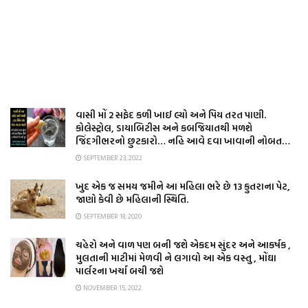
વાસી મોં 2 સફેદ કળી ખાઈ લ્યો અને પિય તરત પાણી.
કોલેસ્ટ્રોલ, ડાયાબિટીસ અને કબજિયાતથી મળશે
જિંદગીભરનો છુટકારો… નહિ આવે દવા ખાવાની નોબત…
SEPTEMBER 23, 2022
ખુદ એક જ સમય જમીને આ મહિલા ભરે છે 13 કુતરાના પેટ,
જાણો કેવી છે મહિલાની સ્થિતિ.
SEPTEMBER 18, 2020
ચહેરો અને વાળ પણ બની જશે એકદમ સુંદર અને આકર્ષક ,
મુલતાની માટીમાં મેળવી ને લગાવો આ એક વસ્તુ , મોંઘા
પાર્લરના ખર્ચા બચી જશે
NOVEMBER 15, 2022