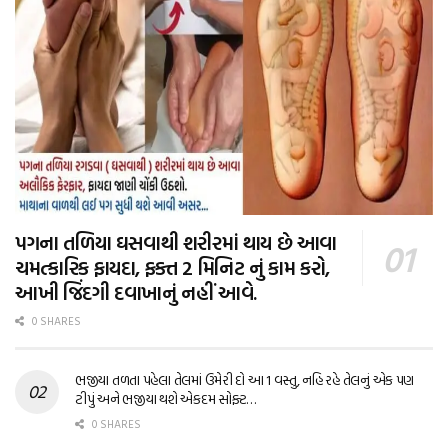
પગના તળિયા ઘસવાથી શરીરમાં થાય છે આવા
ચમત્કારિક ફાયદા, ફક્ત 2 મિનિટ નું કામ કરો,
આખી જિંદગી દવાખાનું નહીં આવે.
0 SHARES
ભજીયા તળતા પહેલા તેલમાં ઉમેરી દો આ 1 વસ્તુ, નહિ રહે તેલનું એક પણ
ટીપું અને ભજીયા થશે એકદમ સોફ્ટ…
0 SHARES