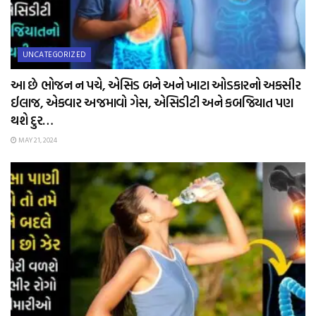
UNCATEGORIZED
આ છે ભોજન ન પચે, એસિડ બને અને ખાટા ઓડકારનો અકસીર
ઈલાજ, એકવાર અજમાવો ગેસ, એસિડીટી અને કબજિયાત પણ
થશે દુર…
MAY 21, 2024