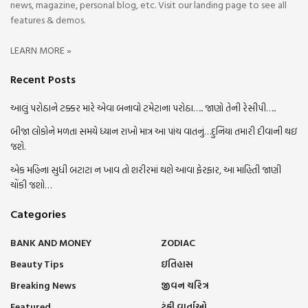
news, magazine, personal blog, etc. Visit our landing page to see all
features & demos.
LEARN MORE »
Recent Posts
આલું પરોઠાને ટક્કર મારે એવા બનાવો ટમેટાના પરોઠા….. જાણો તેની રેસીપી…..
બીજા લોકોને મળતા સમયે ધ્યાન રાખો માત્ર આ પાંચ વાતનું…દુનિયા તમારી દીવાની થઇ
જશે.
એક મહિના સુધી બટાટા ન ખાવ તો શરીરમાં થશે આવા ફેરફાર, આ માહિતી જાણી
ચોંકી જશો…
Categories
BANK AND MONEY
ZODIAC
Beauty Tips
ઇતિહાસ
Breaking News
જીવન ચરિત્ર
Featured
ટૂંકી વાર્તાઓ