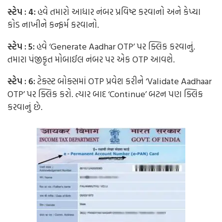
સ્ટેપ : 4:
હવે તમારો આધાર નંબર પ્રવિષ્ટ કરવાનો અને કેપ્ચા
કોડ નાખીને કન્ફર્મ કરવાનો.
સ્ટેપ : 5:
હવે ‘Generate Aadhar OTP’ પર ક્લિક કરવાનું.
તમારા પંજીકૃત મોબાઈલ નંબર પર એક OTP આવશે.
સ્ટેપ : 6:
ટેક્સ્ટ બોક્સમાં OTP પ્રવેશ કરીને ‘Validate Aadhaar
OTP’ પર ક્લિક કરો. ત્યાર બાદ ‘Continue’ બટન પણ ક્લિક
કરવાનું છે.