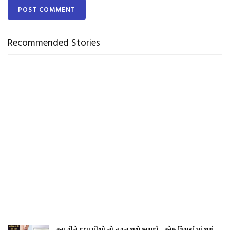
Recommended Stories
આ રીતે દવા પીશો તો તરત થશે ફાયદો .. એક રિસર્ચ માં થયું