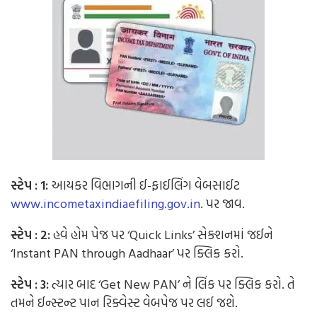
સ્ટેપ : 1:
આયકર વિભાગની ઈ-ફાઈલિંગ વેબસાઈટ
www.incometaxindiaefiling.gov.in
. પર જાવ.
સ્ટેપ : 2:
હવે હોમ પેજ પર ‘Quick Links’ સેક્શનમાં જઈને
‘Instant PAN through Aadhaar’ પર ક્લિક કરો.
સ્ટેપ : 3:
ત્યાર બાદ ‘Get New PAN’ ને લિંક પર ક્લિક કરો. તે
તમને ઈન્સ્ટન્ટ પાન રિક્વેસ્ટ વેબપેજ પર લઈ જશે.