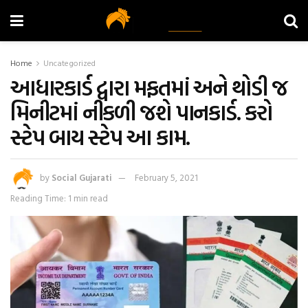
Home
Uncategorized
આધારકાર્ડ દ્વારા મફતમાં અને થોડી જ
મિનીટમાં નીકળી જશે પાનકાર્ડ. કરો
સ્ટેપ બાય સ્ટેપ આ કામ.
by
Social Gujarati
February 5, 2021
Reading Time: 1 min read