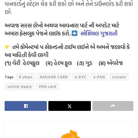
પાનકાર્ડનું સ્ટેટ્સ ચેક કરી શકો છો અને તેને ડાઉનલોડ કરી શકો
છો.
અવાજ સરસ લેખો અથવા આવનારા પાર્ટ ની અપડેટ માટે
અમારા ફેસબુક પેજને લાઈક
કરો..
સોશિયલ ગુજરાતી
તમે કોમેન્ટમાં ૫ સેકન્ડનો ટાઈમ લઈને એ અમને જણાવો કે
આ માહિતી કેવી લાગી
(૧) વેરી હેલ્પફુલ (૨) હેલ્પ ફૂલ (૩) ગુડ (૪) એવરેજ
Tags:
9 steps
AADHAR CARD
e-KYC
e-PAN
instant
online Apply
PAN card