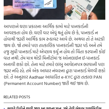
આપણને ઘણા પ્રકારના આર્થિક કામો માટે પાનકાર્ડની
આવશ્કતા હોય છે. ઘણી વાર એવું થતું હોય છે કે, પાનકાર્ડ ન
હોવાથી જરૂરી આર્થિક કામ રુકાવટ આવે છે. અથવા તો તે અટકી
જાય છે. જો તમારે પણ તાત્કાલિક પાનકાર્ડની જરૂર પડે અને તમે
હજુ સુધી પાનકાર્ડ માટે એપ્લાય કર્યું ન હોય તો ચિંતા કરવાની કોઈ
વાત નથી. તેમ માત્ર થોડી મિનીટોમાં જ ઓનલાઈન ઈ-પાનકાર્ડ
બનાવી શકો છો. તેના માટે તમારે લાંબુ આવેદનપત્ર ભરવાની પણ
જરૂર નહિ રહે. તમે એક આધાર નંબરના દ્વારા પાનકાર્ડ મેળવી શકો
છો. તે અનુસાર Aadhaar આધારિત e-KYC દ્વારા તત્કાલ PAN
(Permanent Account Number) જારી થઈ જાય છે.
RELATED POSTS
સવારે ઉઠીને ચાવી જાવ આ ફળના પાન, ગમે તેવી બેકાબુ ડાયાબિટીસ