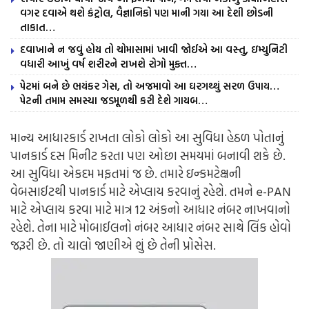
વગર દવાએ થશે કંટ્રોલ, વૈજ્ઞાનિકો પણ માની ગયા આ દેશી છોડની
તાકાત…
દવાખાને ન જવું હોય તો ચોમાસામાં ખાવી જોઈએ આ વસ્તુ, ઇમ્યુનિટી
વધારી આખું વર્ષ શરીરને રાખશે રોગો મુક્ત…
પેટમાં બને છે ભયંકર ગેસ, તો અજમાવો આ ઘરગથ્થું સરળ ઉપાય…
પેટની તમામ સમસ્યા જડમૂળથી કરી દેશે ગાયબ…
માન્ય આધારકાર્ડ રાખતા લોકો લોકો આ સુવિધા હેઠળ પોતાનું
પાનકાર્ડ દસ મિનીટ કરતા પણ ઓછા સમયમાં બનાવી શકે છે.
આ સુવિધા એકદમ મફતમાં જ છે. તમારે ઇન્કમટેક્ષની
વેબસાઈટથી પાનકાર્ડ માટે એપ્લાય કરવાનું રહેશે. તમને e-PAN
માટે એપ્લાય કરવા માટે માત્ર 12 અંકનો આધાર નંબર નાખવાનો
રહેશે. તેના માટે મોબાઈલનો નંબર આધાર નંબર સાથે લિંક હોવો
જરૂરી છે. તો ચાલો જાણીએ શું છે તેની પ્રોસેસ.