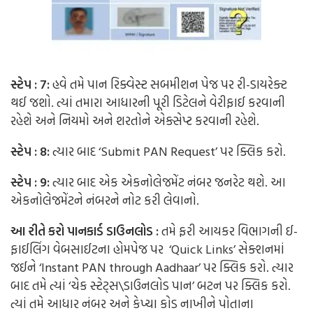
સ્ટેપ : 7:
હવે તમે પાન રિક્વેસ્ટ સબમીશન પેજ પર રી-ડાયરેક્ટ
થઈ જશો. ત્યાં તમારા આધારની પૂરી ડિટેલને વેરીફાઈ કરવાની
રહેશે અને નિયમો અને શરતોને એક્સેપ્ટ કરવાની રહેશે.
સ્ટેપ : 8:
ત્યાર બાદ ‘Submit PAN Request’ પર ક્લિક કરો.
સ્ટેપ : 9:
ત્યાર બાદ એક એકનોલેજમેંટ નંબર જનરેટ થશે. આ
એકનોલેજમેંટને નંબરને નોટ કરી લેવાનો.
આ રીતે કરો પાનકાર્ડ ડાઉનલોડ :
તમે ફરી આયકર વિભાગની ઈ-
ફાઈલિંગ વેબસાઈટના હોમપેજ પર ‘Quick Links’ સેક્શનમાં
જઈને ‘Instant PAN through Aadhaar’ પર ક્લિક કરો. ત્યાર
બાદ તમે ત્યાં ‘ચેક સ્ટેટ્સ\ડાઉનલોડ પાન’ બટન પર ક્લિક કરો.
ત્યાં તમે આધાર નંબર અને કેપ્ચા કોડ નાખીને પોતાના