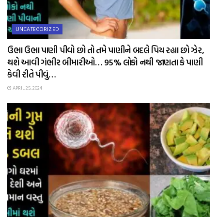
UNCATEGORIZED
ઉભા ઉભા પાણી પીવો છો તો તમે પાણીને બદલે પિય રહ્યા છો ઝેર,
થશે આવી ગંભીર બીમારીઓ… 95% લોકો નથી જાણતા કે પાણી
કેવી રીતે પીવું…
APRIL 25, 2024