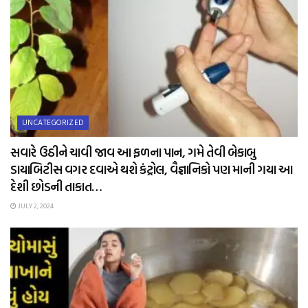
UNCATEGORIZED
સવારે ઉઠીને ચાવી જાવ આ ફળના પાન, ગમે તેવી બેકાબુ
ડાયાબિટીસ વગર દવાએ થશે કંટ્રોલ, વૈજ્ઞાનિકો પણ માની ગયા આ
દેશી છોડની તાકાત…
JULY 2, 2024