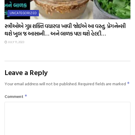
UNCATEGORIZED
સ્ત્રીઓએ ગુપ્ત શક્તિ વધારવા ખાવી જોઈએ આ વસ્તુ, પ્રેગનેન્સી
થશે ખુબ જ આસાની… અને બાળક પણ થશે હેલ્દી…
JULY 11, 2023
Leave a Reply
Your email address will not be published.
Required fields are marked
*
Comment
*