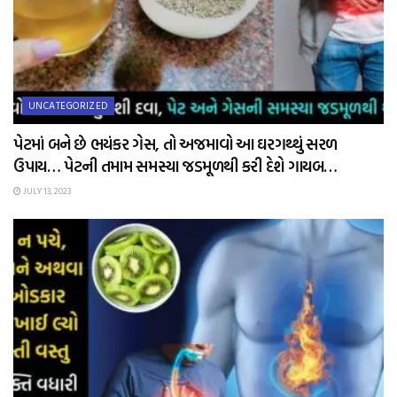
UNCATEGORIZED
પેટમાં બને છે ભયંકર ગેસ, તો અજમાવો આ ઘરગથ્થું સરળ
ઉપાય… પેટની તમામ સમસ્યા જડમૂળથી કરી દેશે ગાયબ…
JULY 13, 2023