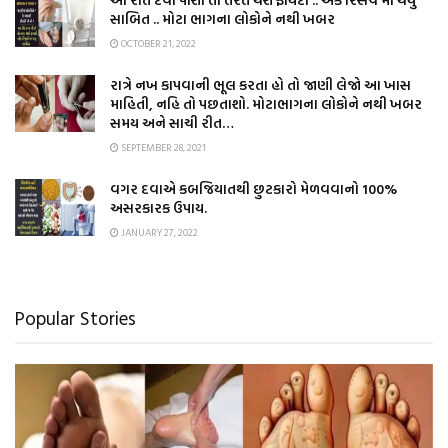
સાબિત .. મોટા ભાગના લોકોને નથી ખબર
OCTOBER 21, 2022
રાત્રે નખ કાપવાની ભૂલ કરતા હો તો જાણી લેજો આ ખાસ
માહિતી, નહિ તો પછતાશો. મોટાભાગના લોકોને નથી ખબર
સમય અને સાચી રીત…
SEPTEMBER 28, 2021
વગર દવાએ કબજિયાતથી છુટકારો મેળવવાનો 100%
અસરકારક ઉપાય.
JANUARY 27, 2022
Popular Stories