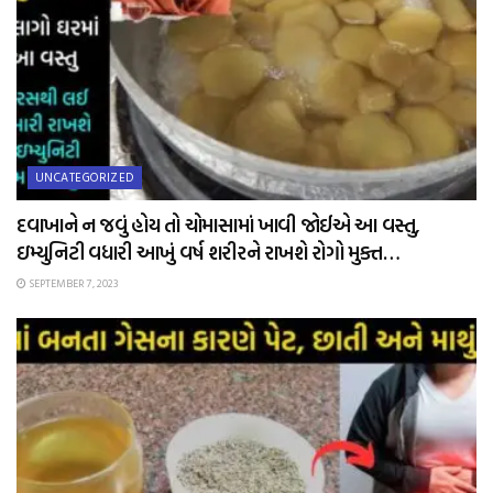
UNCATEGORIZED
દવાખાને ન જવું હોય તો ચોમાસામાં ખાવી જોઈએ આ વસ્તુ,
ઇમ્યુનિટી વધારી આખું વર્ષ શરીરને રાખશે રોગો મુક્ત…
SEPTEMBER 7, 2023