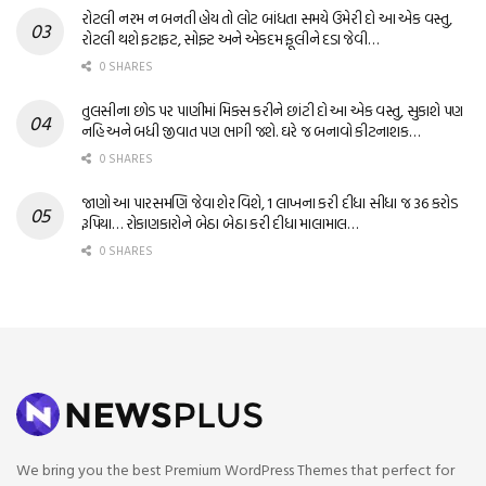
રોટલી નરમ ન બનતી હોય તો લોટ બાંધતા સમયે ઉમેરી દો આ એક વસ્તુ,
રોટલી થશે ફટાફટ, સોફ્ટ અને એકદમ ફૂલીને દડા જેવી…
0 SHARES
તુલસીના છોડ પર પાણીમાં મિક્સ કરીને છાંટી દો આ એક વસ્તુ, સુકાશે પણ
નહિ અને બધી જીવાત પણ ભાગી જશે. ઘરે જ બનાવો કીટનાશક…
0 SHARES
જાણો આ પારસમણિ જેવા શેર વિશે, 1 લાખના કરી દીધા સીધા જ 36 કરોડ
રૂપિયા… રોકાણકારોને બેઠા બેઠા કરી દીધા માલામાલ…
0 SHARES
We bring you the best Premium WordPress Themes that perfect for