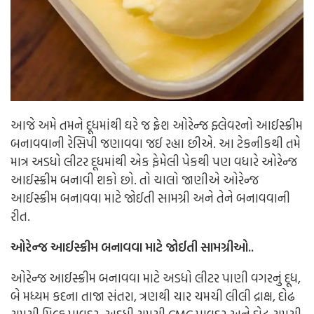
આજે અમે તમને દૂધમાંથી ઘરે જ ફ્રેશ ઓરેન્જ ફ્લેવરનો આઈસ્ક્રીમ
બનાવવાની રેસિપી જણાવવા જઈ રહ્યા છીએ. આ ટેકનીકથી તમે
માત્ર અડધો લીટર દૂધમાંથી એક ફેમેલી પેકથી પણ વધારે ઓરેન્જ
આઈસ્ક્રીમ બનાવી શકો છો. તો ચાલો જાણીએ ઓરેન્જ
આઈસ્ક્રીમ બનાવવા માટે જોઈતી સામગ્રી અને તેને બનાવવાની
રીત.
ઓરેન્જ આઈસ્ક્રીમ બનાવવા માટે જોઈતી સામગ્રીઓ..
ઓરેન્જ આઈસ્ક્રીમ બનાવવા માટે અડધો લીટર પાણી વગરનું દૂધ,
બે મધ્યમ કદના તાજા સંતરા, ત્રણથી ચાર ચમચી લીલી દ્રાક્ષ, દોઢ