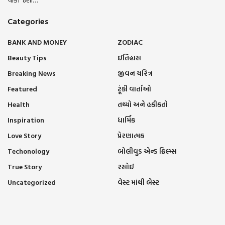
Categories
BANK AND MONEY
ZODIAC
Beauty Tips
ઇતિહાસ
Breaking News
જીવન ચરિત્ર
Featured
ટૂંકી વાર્તાઓ
Health
તથ્યો અને હકીકતો
Inspiration
ધાર્મિક
Love Story
પ્રેરણાત્મક
Techonology
બોલીવુડ એન્ડ ફિલ્મ્સ
True Story
રસોઈ
Uncategorized
વેસ્ટ માંથી બેસ્ટ