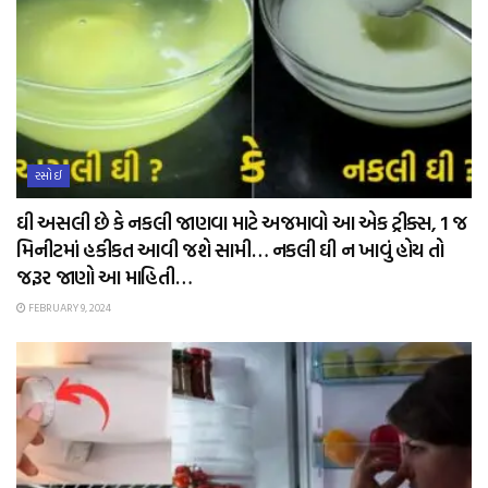
રસોઈ
ઘી અસલી છે કે નકલી જાણવા માટે અજમાવો આ એક ટ્રીક્સ, 1 જ
મિનીટમાં હકીકત આવી જશે સામી… નકલી ઘી ન ખાવું હોય તો
જરૂર જાણો આ માહિતી…
FEBRUARY 9, 2024