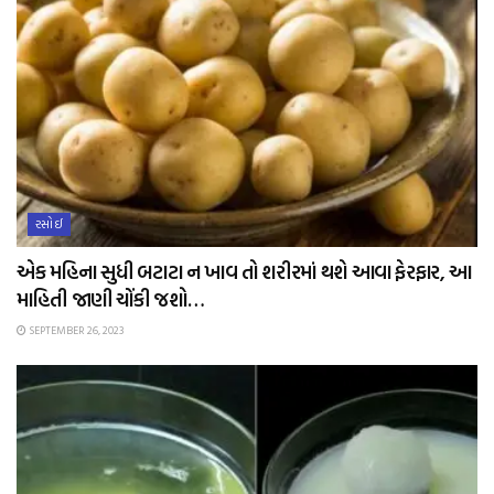
રસોઈ
એક મહિના સુધી બટાટા ન ખાવ તો શરીરમાં થશે આવા ફેરફાર, આ
માહિતી જાણી ચોંકી જશો…
SEPTEMBER 26, 2023