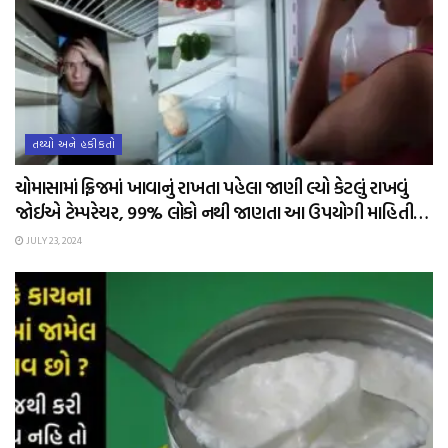
તથ્યો અને હકીકતો
ચોમાસામાં ફ્રિજમાં ખાવાનું રાખતા પહેલા જાણી લ્યો કેટલું રાખવું
જોઈએ ટેમ્પરેચર, 99% લોકો નથી જાણતા આ ઉપયોગી માહિતી…
JULY 23, 2024