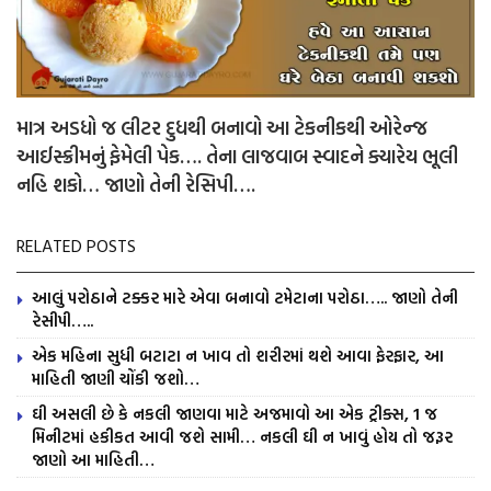
માત્ર અડધો જ લીટર દુધથી બનાવો આ ટેકનીકથી ઓરેન્જ
આઈસ્ક્રીમનું ફેમેલી પેક…. તેના લાજવાબ સ્વાદને ક્યારેય ભૂલી
નહિ શકો… જાણો તેની રેસિપી….
RELATED POSTS
આલું પરોઠાને ટક્કર મારે એવા બનાવો ટમેટાના પરોઠા….. જાણો તેની
રેસીપી…..
એક મહિના સુધી બટાટા ન ખાવ તો શરીરમાં થશે આવા ફેરફાર, આ
માહિતી જાણી ચોંકી જશો…
ઘી અસલી છે કે નકલી જાણવા માટે અજમાવો આ એક ટ્રીક્સ, 1 જ
મિનીટમાં હકીકત આવી જશે સામી… નકલી ઘી ન ખાવું હોય તો જરૂર
જાણો આ માહિતી…