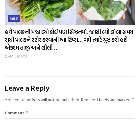
રસોઈ
હવે પાલકની મજા લ્યો કોઈ પણ સિઝનમાં, જાણી લ્યો લાંબા સમય
સુધી પાલકને સ્ટોર કરવાની આ ટિપ્સ… ગમે ત્યારે યુઝ કરો હશે
એકદમ તાજી અને લીલી…
APRIL 26, 2023
Leave a Reply
Your email address will not be published.
Required fields are marked
*
Comment
*