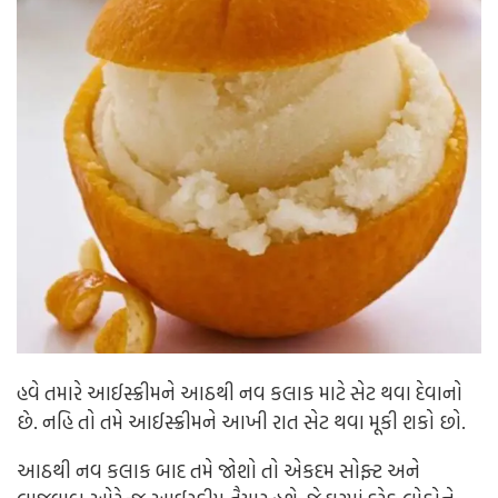
હવે તમારે આઈસ્ક્રીમને આઠથી નવ કલાક માટે સેટ થવા દેવાનો
છે. નહિ તો તમે આઈસ્ક્રીમને આખી રાત સેટ થવા મૂકી શકો છો.
આઠથી નવ કલાક બાદ તમે જોશો તો એકદમ સોફ્ટ અને