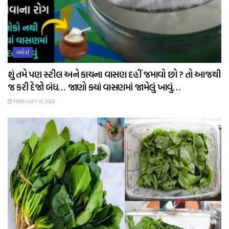
રસોઈ
શું તમે પણ સ્ટીલ અને કાચના વાસણ દહીં જમાવો છો ? તો આજથી
જ કરી દેજો બંધ… જાણો ક્યાં વાસણમાં જામેલું ખાવું…
FEBRUARY 14, 2024