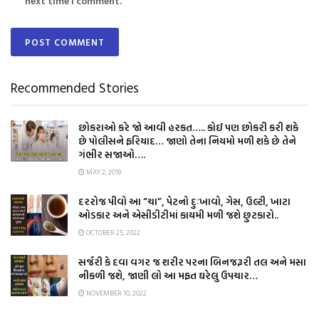
next time I comment.
Recommended Stories
છોકરાઓ કરે જો આવી હરકત….. કોઈ પણ છોકરી કરી શકે
છે પોલીસને ફરિયાદ… જાણો તેના નિયમો મળી શકે છે તેને
ગંભીર સજાઓ….
MAY 2, 2019
દરરોજ પીવો આ “ચા”, પેટનો દુઃખાવો, ગેસ, ઉલ્ટી, ખાટા
ઓડકાર અને એસીડીટીમાં કાયમી મળી જશે છુટકારો..
OCTOBER 25, 2022
સર્જરી કે દવા વગર જ શરીર પરના બિનજરૂરી તલ અને મસા
નીકળી જશે, જાણી લો આ મફત ઘરેલુ ઉપચાર…
NOVEMBER 10, 2022