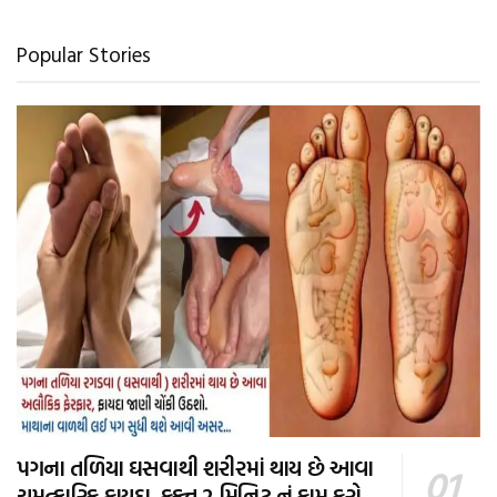
Popular Stories
પગના તળિયા ઘસવાથી શરીરમાં થાય છે આવા
ચમત્કારિક ફાયદા, ફક્ત 2 મિનિટ નું કામ કરો,