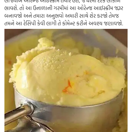
લાજવાબ ઓરેન્જ આઈસ્ક્રીમ તૈયાર હશે, જે ઘરમાં દરેક લોકોને
ભાવશે. તો આ ઉનાળાની ગરમીમાં આ ઓરેન્જ આઈસ્ક્રીમ જરૂર
બનાવજો અને તમારા અનુભવો અમારી સાથે શેર કરજો તેમજ
તમને આ રેસિપી કેવી લાગી તે કોમેન્ટ કરીને અવશ્ય જણાવજો.