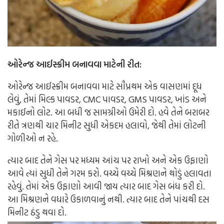
ઓરેન્જ આઈસ્ક્રીમ બનાવવા માટેની રીત:
ઓરેન્જ આઈસ્ક્રીમ બનાવવા માટે સૌપ્રથમ એક વાસણમાં દૂધ
લેવું, તેમાં મિલ્ક પાવડર, CMC પાવડર, GMS પાવડર, ખાંડ અને
મકાઈનો લોટ. આ બધી જ સામગ્રીઓ ઉમેરી દો.
હવે તેને બરાબર
રીતે ત્રણથી ચાર મિનીટ સુધી એકદમ હલાવો, જેથી તેમાં લોટની
ગોળીઓ ન રહે.
ત્યાર બાદ તેને ગેસ પર મધ્યમ આંચ પર રાખો અને એક ઉફાણો
આવે ત્યાં સુધી તેને ગરમ કરો. વચ્ચે વચ્ચે મિશ્રણને થોડું હલાવતા
રહેવું.
તેમાં એક ઉફાણો આવી જાય ત્યાર બાદ ગેસ બંધ કરી દો.
આ મિશ્રણને વધારે ઉકાળવાનું નથી. ત્યાર બાદ તેને પાંચથી દસ
મિનીટ ઠંડુ થવા દો.