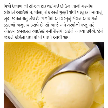
મિત્રો ઉનાળાની સીઝન શરૂ થઇ ગઈ છે ઉનાળાની ગરમીમાં
લોકોને આઈસ્ક્રીમ, ગોલા, શેક અને ગુલ્ફી જેવી વસ્તુઓ ખાવાનું
ખુબ જ મન થતું હોય છે. ગરમીમાં આ વસ્તુનું સેવન આપણને
ઠંડકનો અનુભવ કરાવે છે. તો આજે અમે ગરમીની ઋતુ માટે
એકદમ જબરદસ્ત આઈસ્ક્રીમની રેસિપી લઈને આવ્યા છીએ. જેને
જોઇને કોઈના પણ મોં માં પાણી આવી જાય.