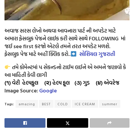
અવાજ સરસ લેખો અથવા આવનારા પાર્ટ ની અપડેટ માટે
અમારા ફેસબુક પેજને લાઈક કરી સાથે સાથે FOLLOWING માં
જઈ see first કરજો એટલે તમને તરત અપડેટ મળશે.
ફેસબુક પેજ માટે અહીં ક્લિક કરો..
સોશિયલ ગુજરાતી
તમે કોમેન્ટમાં ૫ સેકન્ડનો ટાઈમ લઈને એ અમને જણાવો કે
આ માહિતી કેવી લાગી
(૧) વેરી હેલ્પફુલ (૨) હેલ્પ ફૂલ (૩) ગુડ (૪) એવરેજ
Image Source:
Google
Tags:
amazing
BEST
COLD
ICE CREAM
summer