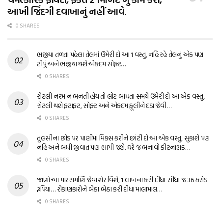
આખી જિંદગી દવાખાનું નહીં આવે.
0 SHARES
ભજીયા તળતા પહેલા તેલમાં ઉમેરી દો આ 1 વસ્તુ, નહિ રહે તેલનું એક પણ
ટીપું અને ભજીયા થશે એકદમ સોફ્ટ…
0 SHARES
રોટલી નરમ ન બનતી હોય તો લોટ બાંધતા સમયે ઉમેરી દો આ એક વસ્તુ,
રોટલી થશે ફટાફટ, સોફ્ટ અને એકદમ ફૂલીને દડા જેવી…
0 SHARES
તુલસીના છોડ પર પાણીમાં મિક્સ કરીને છાંટી દો આ એક વસ્તુ, સુકાશે પણ
નહિ અને બધી જીવાત પણ ભાગી જશે. ઘરે જ બનાવો કીટનાશક…
0 SHARES
જાણો આ પારસમણિ જેવા શેર વિશે, 1 લાખના કરી દીધા સીધા જ 36 કરોડ
રૂપિયા… રોકાણકારોને બેઠા બેઠા કરી દીધા માલામાલ…
0 SHARES