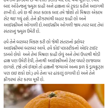
બાદ ઓરેન્જનું જ્યુસ કાઢી અને દ્રાક્ષના બે ટુકડા કરીને અલગથી
રાખી દો.
હવે છ થી સાત કલાક બાદ તમે જોશો તો મિશ્રણ એકદમ
સેટ થઇ ગયું હશે. તેને ફ્રીઝરમાંથી બહાર કાઢી લો અને
આઈસ્ક્રીમને ઓગાળી દો.આઈસ્ક્રીમ ઓગળી જાય ત્યાર બાદ તેમાં
સંતરાનું જ્યુસ ઉમેરી દો.
હવે તેને બરાબર મિક્સ કરી લો જેથી સંતરાનો ફ્લેવર
આઈસ્ક્રીમમાં બરાબર આવે. હવે કોઈ પ્લાસ્ટીકનો એઈર ટાઈટ
ડબ્બો લેવો અને તેમાં મિશ્રણ કાઢી લેવું અને તેમાં ઉપરથી થોડી
દ્રાક્ષ પણ ઉમેરી દેવી, તેનાથી આઈસ્ક્રીમનો ટેસ્ટ વધારે લાજવાબ
લાગશે. (જો તમે ઈચ્છો તો દ્રાક્ષની જગ્યાએ અન્ય ફળ કે ડ્રાયફ્રુટ્સ
પણ લઇ શકો છો.)
હવે તેના પર ઢાંકણું લગાવી દો અને તેને
ફ્રીઝરમાં સેટ કરવા મૂકી દો.