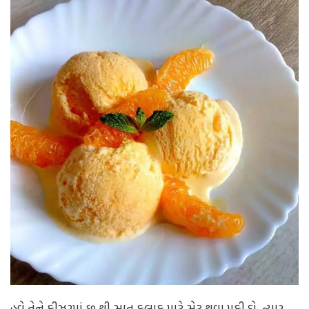
હવે તેને ફ્રીઝરમાં છ થી સાત કલાક માટે સેટ થવા મૂકી દો. ત્યાર