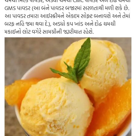
ચમચી મિલ્ક પાવડર, અડધી ચમચી CMC પાવડર અને દોઢ ચમચી
GMS પાવડર (આ બંને પાવડર બજારમાં સરળતાથી મળી શકે છે.
આ પાવડર તમારા આઈસ્ક્રીમને એકદમ સોફ્ટ બનાવશે અને તેમાં
બરફ નહિ જમા થવા દે.), અડધો કપ ખાંડ અને દોઢ ચમચી
મકાઈનો લોટ વગેરે સામગ્રીની જરૂરીયાત રહેશે.