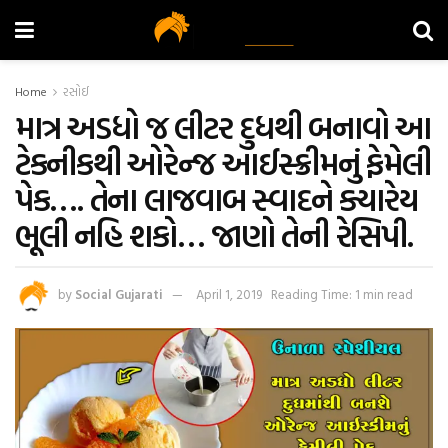
Home
રસોઈ
માત્ર અડધો જ લીટર દુધથી બનાવો આ
ટેકનીકથી ઓરેન્જ આઈસ્ક્રીમનું ફેમેલી
પેક…. તેના લાજવાબ સ્વાદને ક્યારેય
ભૂલી નહિ શકો… જાણો તેની રેસિપી.
by
Social Gujarati
April 1, 2019
Reading Time: 1 min read