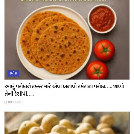
રસોઈ
આલું પરોઠાને ટક્કર મારે એવા બનાવો ટમેટાના પરોઠા….. જાણો
તેની રેસીપી…..
JULY 8, 2025