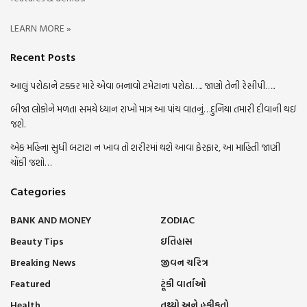
LEARN MORE »
Recent Posts
આલું પરોઠાને ટક્કર મારે એવા બનાવો ટમેટાના પરોઠા….. જાણો તેની રેસીપી…..
બીજા લોકોને મળતા સમયે ધ્યાન રાખો માત્ર આ પાંચ વાતનું…દુનિયા તમારી દીવાની થઇ
જશે.
એક મહિના સુધી બટાટા ન ખાવ તો શરીરમાં થશે આવા ફેરફાર, આ માહિતી જાણી
ચોંકી જશો…
Categories
BANK AND MONEY
ZODIAC
Beauty Tips
ઇતિહાસ
Breaking News
જીવન ચરિત્ર
Featured
ટૂંકી વાર્તાઓ
Health
તથ્યો અને હકીકતો