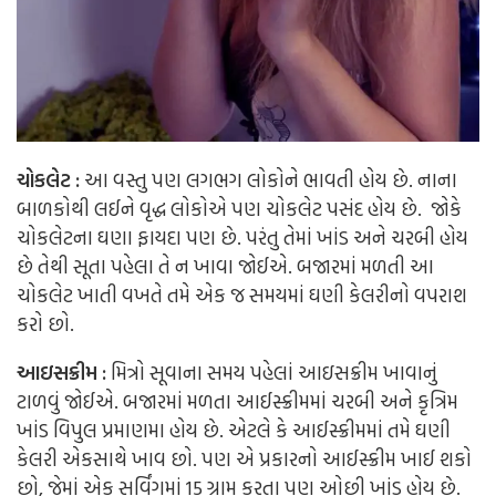
ચોકલેટ :
આ વસ્તુ પણ લગભગ લોકોને ભાવતી હોય છે. નાના
બાળકોથી લઈને વૃદ્ધ લોકોએ પણ ચોકલેટ પસંદ હોય છે. જોકે
ચોકલેટના ઘણા ફાયદા પણ છે. પરંતુ તેમાં ખાંડ અને ચરબી હોય
છે તેથી સૂતા પહેલા તે ન ખાવા જોઈએ. બજારમાં મળતી આ
ચોકલેટ ખાતી વખતે તમે એક જ સમયમાં ઘણી કેલરીનો વપરાશ
કરો છો.
આઇસક્રીમ :
મિત્રો સૂવાના સમય પહેલાં આઇસક્રીમ ખાવાનું
ટાળવું જોઈએ. બજારમાં મળતા આઈસ્ક્રીમમાં ચરબી અને કૃત્રિમ
ખાંડ વિપુલ પ્રમાણમા હોય છે. એટલે કે આઈસ્ક્રીમમાં તમે ઘણી
કેલરી એકસાથે ખાવ છો. પણ એ પ્રકારનો આઈસ્ક્રીમ ખાઈ શકો
છો, જેમાં એક સર્વિંગમાં 15 ગ્રામ કરતા પણ ઓછી ખાંડ હોય છે.