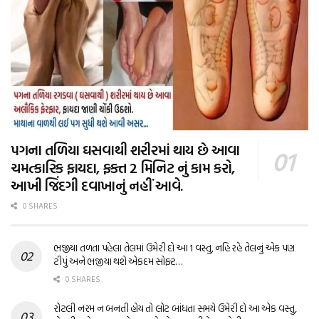
પગના તળિયા ઘસવાથી શરીરમાં થાય છે આવા
ચમત્કારિક ફાયદા, ફક્ત 2 મિનિટ નું કામ કરો,
આખી જિંદગી દવાખાનું નહીં આવે.
0 SHARES
ભજીયા તળતા પહેલા તેલમાં ઉમેરી દો આ 1 વસ્તુ, નહિ રહે તેલનું એક પણ
ટીપું અને ભજીયા થશે એકદમ સોફ્ટ…
0 SHARES
રોટલી નરમ ન બનતી હોય તો લોટ બાંધતા સમયે ઉમેરી દો આ એક વસ્તુ,