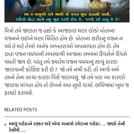
મિત્રો તમે જાણતા જ હશો કે આજકાલ ઘણા લોકો પોતાના
વજનને લઈએ ઘણા ચિંતિત હોય છે. પોતાના શરીરનું વજન ન
વધે તે માટે તેઓ અનેક અખતરાઓ અપનાવતા હોય છે. તેમ
છતાં વજન વધવાની સમસ્યાથી આજના સમયમાં દિવસેને દિવસે
વધતી જાય છે. પરંતુ તમે ક્યારેય વજન વધવાનું સાચું કારણ
જાણવાની કોશિશ કરી છે ? જો તમે નથી કરી, તો આજે અમે
તમને તેના સાચા કારણ વિશે જણાવશું. જો તમે પણ આ કારણો
જાણવા માંગતા હોવ તો લેખને અંત સુધી વાંચો. ભવિષ્યમાં ખુબ જ
ફાયદો કરાવશે.
RELATED POSTS
આલું પરોઠાને ટક્કર મારે એવા બનાવો ટમેટાના પરોઠા….. જાણો તેની
રેસીપી…..