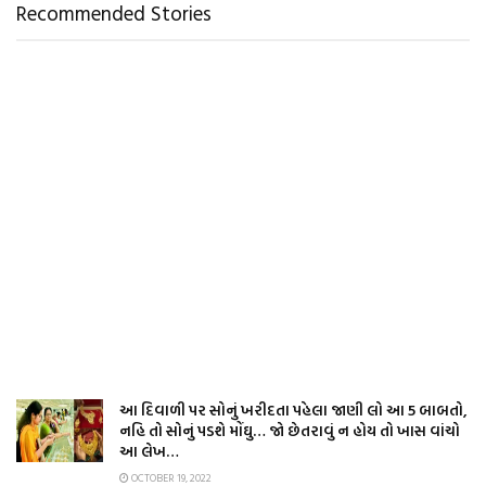
Recommended Stories
આ દિવાળી પર સોનું ખરીદતા પહેલા જાણી લો આ 5 બાબતો,
નહિ તો સોનું પડશે મોંઘુ… જો છેતરાવું ન હોય તો ખાસ વાંચો
આ લેખ…
OCTOBER 19, 2022