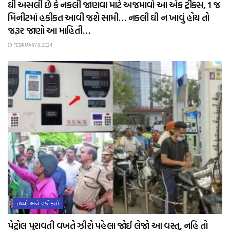
ઘી અસલી છે કે નકલી જાણવા માટે અજમાવો આ એક ટ્રીક્સ, 1 જ
મિનીટમાં હકીકત આવી જશે સામી… નકલી ઘી ન ખાવું હોય તો
જરૂર જાણો આ માહિતી…
FEBRUARY 9, 2024
તથ્યો અને હકીકતો
પેટ્રોલ પુરાવતી વખતે ઝીરો પહેલા જોઈ લેજો આ વસ્તુ, નહિ તો