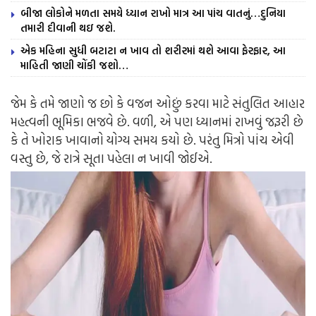
બીજા લોકોને મળતા સમયે ધ્યાન રાખો માત્ર આ પાંચ વાતનું…દુનિયા
તમારી દીવાની થઇ જશે.
એક મહિના સુધી બટાટા ન ખાવ તો શરીરમાં થશે આવા ફેરફાર, આ
માહિતી જાણી ચોંકી જશો…
જેમ કે તમે જાણો જ છો કે વજન ઓછું કરવા માટે સંતુલિત આહાર
મહત્વની ભૂમિકા ભજવે છે. વળી, એ પણ ધ્યાનમાં રાખવું જરૂરી છે
કે તે ખોરાક ખાવાનો યોગ્ય સમય કયો છે. પરંતુ મિત્રો પાંચ એવી
વસ્તુ છે, જે રાત્રે સૂતા પહેલા ન ખાવી જોઈએ.