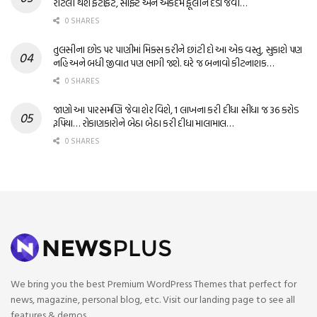
રોટલી થશે ફટાફટ, સોફ્ટ અને એકદમ ફૂલીને દડા જેવી…
0 SHARES
તુલસીના છોડ પર પાણીમાં મિક્સ કરીને છાંટી દો આ એક વસ્તુ, સુકાશે પણ
નહિ અને બધી જીવાત પણ ભાગી જશે. ઘરે જ બનાવો કીટનાશક…
0 SHARES
જાણો આ પારસમણિ જેવા શેર વિશે, 1 લાખના કરી દીધા સીધા જ 36 કરોડ
રૂપિયા… રોકાણકારોને બેઠા બેઠા કરી દીધા માલામાલ…
0 SHARES
We bring you the best Premium WordPress Themes that perfect for
news, magazine, personal blog, etc. Visit our landing page to see all
features & demos.