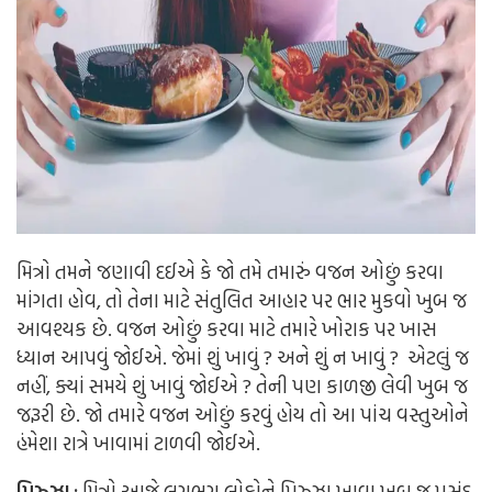
મિત્રો તમને જણાવી દઈએ કે જો તમે તમારું વજન ઓછું કરવા
માંગતા હોવ, તો તેના માટે સંતુલિત આહાર પર ભાર મુકવો ખુબ જ
આવશ્યક છે. વજન ઓછું કરવા માટે તમારે ખોરાક પર ખાસ
ધ્યાન આપવું જોઈએ. જેમાં શું ખાવું ? અને શું ન ખાવું ? એટલું જ
નહીં, ક્યાં સમયે શું ખાવું જોઈએ ? તેની પણ કાળજી લેવી ખુબ જ
જરૂરી છે. જો તમારે વજન ઓછું કરવું હોય તો આ પાંચ વસ્તુઓને
હંમેશા રાત્રે ખાવામાં ટાળવી જોઈએ.
પિઝ્ઝા :
મિત્રો આજે લગભગ લોકોને પિઝ્ઝા ખાવા ખુબ જ પસંદ