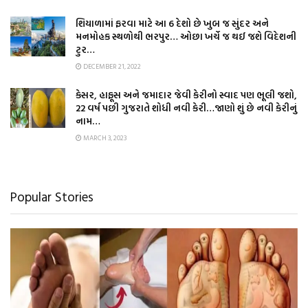
શિયાળામાં ફરવા માટે આ 6 દેશો છે ખુબ જ સુંદર અને
મનમોહક સ્થળોથી ભરપુર… ઓછા ખર્ચે જ થઈ જશે વિદેશની
ટુર…
DECEMBER 21, 2022
કેસર, હાફૂસ અને જમાદાર જેવી કેરીનો સ્વાદ પણ ભૂલી જશો,
22 વર્ષ પછી ગુજરાતે શોધી નવી કેરી…જાણો શું છે નવી કેરીનું
નામ…
MARCH 3, 2023
Popular Stories