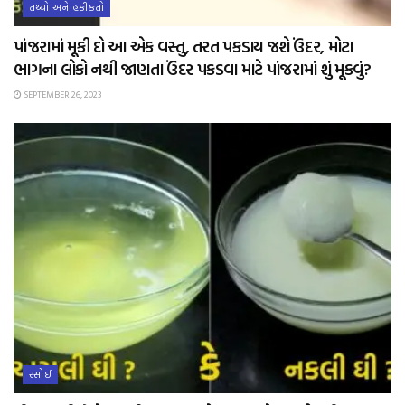
તથ્યો અને હકીકતો
પાંજરામાં મૂકી દો આ એક વસ્તુ, તરત પકડાય જશે ઉંદર, મોટા
ભાગના લોકો નથી જાણતા ઉંદર પકડવા માટે પાંજરામાં શું મૂકવું?
SEPTEMBER 26, 2023
રસોઈ