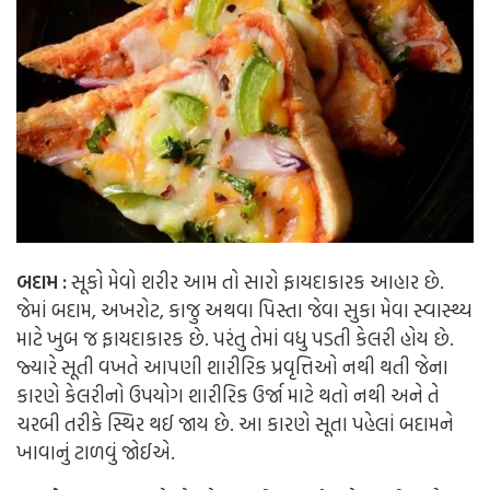
બદામ :
સૂકો મેવો શરીર આમ તો સારો ફાયદાકારક આહાર છે.
જેમાં બદામ, અખરોટ, કાજુ અથવા પિસ્તા જેવા સુકા મેવા સ્વાસ્થ્ય
માટે ખુબ જ ફાયદાકારક છે. પરંતુ તેમાં વધુ પડતી કેલરી હોય છે.
જ્યારે સૂતી વખતે આપણી શારીરિક પ્રવૃત્તિઓ નથી થતી જેના
કારણે કેલરીનો ઉપયોગ શારીરિક ઉર્જા માટે થતો નથી અને તે
ચરબી તરીકે સ્થિર થઈ જાય છે. આ કારણે સૂતા પહેલાં બદામને
ખાવાનું ટાળવું જોઈએ.