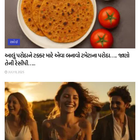
રસોઈ
આલું પરોઠાને ટક્કર મારે એવા બનાવો ટમેટાના પરોઠા….. જાણો
તેની રેસીપી…..
JULY 8, 2025