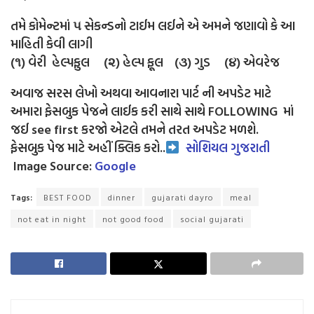
તમે કોમેન્ટમાં ૫ સેકન્ડનો ટાઈમ લઈને એ અમને જણાવો કે આ
માહિતી કેવી લાગી
(૧) વેરી હેલ્પફુલ (૨) હેલ્પ ફૂલ (૩) ગુડ (૪) એવરેજ
અવાજ સરસ લેખો અથવા આવનારા પાર્ટ ની અપડેટ માટે
અમારા ફેસબુક પેજને લાઈક કરી સાથે સાથે FOLLOWING માં
જઈ see first કરજો એટલે તમને તરત અપડેટ મળશે.
ફેસબુક પેજ માટે અહીં ક્લિક કરો..
સોશિયલ ગુજરાતી
Image Source:
Google
Tags:
BEST FOOD
dinner
gujarati dayro
meal
not eat in night
not good food
social gujarati