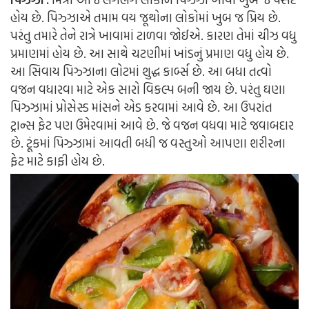
હોય છે. પિઝ્ઝાએ તમામ વય જૂથોના લોકોમાં ખુબ જ પ્રિય છે.
પરંતુ તમારે તેને રાત્રે ખાવામાં ટાળવા જોઈએ. કારણ તેમાં ચીઝ વધુ
પ્રમાણમાં હોય છે. આ સાથે ચટણીમાં ખાંડનું પ્રમાણ વધુ હોય છે.
આ સિવાય પિઝ્ઝાના લોટમાં શુદ્ધ કાર્બ્સ છે. આ બધા તત્વો
વજન વધારવા માટે એક સારો વિકલ્પ બની જાય છે. પરંતુ ઘણા
પિઝ્ઝામાં પ્રોસેસ્ડ માંસને એડ કરવામાં આવે છે. આ ઉપરાંત
ટ્રાન્સ ફેટ પણ ઉમેરવામાં આવે છે. જે વજન વધવા માટે જવાબદાર
છે. ટૂંકમાં પિઝ્ઝામાં આવતી બધી જ વસ્તુઓ આપણા શરીરના
ફેટ માટે કાફી હોય છે.