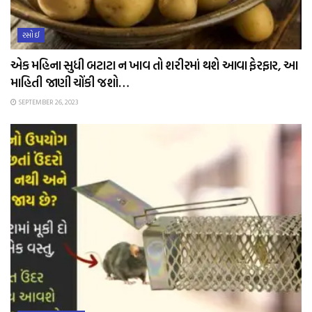
રસોઈ
એક મહિના સુધી બટાટા ન ખાવ તો શરીરમાં થશે આવા ફેરફાર, આ
માહિતી જાણી ચોંકી જશો…
SEPTEMBER 26, 2023