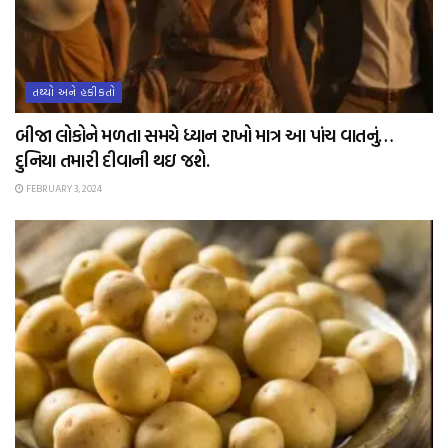
તથ્યો અને હકીકતો
બીજા લોકોને મળતા સમયે ધ્યાન રાખો માત્ર આ પાંચ વાતનું…
દુનિયા તમારી દીવાની થઇ જશે.
FEBRUARY 3, 2024