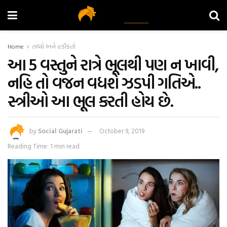
Home
તથ્યો અને હકીકતો
આ 5 વસ્તુને રાત્રે ભૂલથી પણ ન ખાવી,
નહિ તો વજન વધશે ઝડપી ગતિએ..
સ્ત્રીઓ આ ભૂલ કરતી હોય છે.
by
Social Gujarati
October 9, 2019
Reading Time: 1 min read