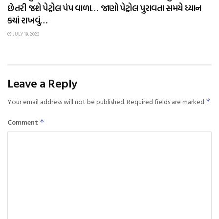
છેતરી જશે પેટ્રોલ પંપ વાળા… જાણો પેટ્રોલ પુરાવતા સમયે ધ્યાન
ક્યાં રાખવું…
JULY 19, 2023
Leave a Reply
Your email address will not be published.
Required fields are marked
*
Comment
*