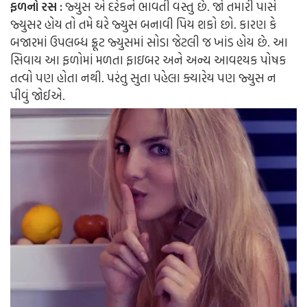
ફળનો રસ :
જ્યુસ એ દરેકને ભાવતી વસ્તુ છે. જો તમારી પાસે
જ્યુસર હોય તો તમે ઘરે જ્યુસ બનાવી પિય શકો છો. કારણ કે
બજારમાં ઉપલબ્ધ ફ્રૂટ જ્યુસમાં સોડા જેટલી જ ખાંડ હોય છે. આ
સિવાય આ ફળોમાં મળતા ફાઇબર અને અન્ય આવશ્યક પોષક
તત્વો પણ હોતા નથી. પરંતુ સુતા પહેલા ક્યારેય પણ જ્યુસ ન
પીવું જોઈએ.