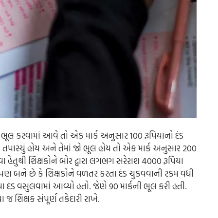
માં ભૂલ કરવામાં આવે તો એક માર્ક અનુસાર 100 રૂપિયાનો દંડ
ષકે તપાસ્યું હોય અને તેમાં જો ભૂલ હોય તો એક માર્ક અનુસાર 200
રવા હેતુથી શિક્ષકોને બોર દ્વારા લગભગ સરેરાશ 4000 રૂપિયા
 પણ બને છે કે શિક્ષકોને વળતર કરતા દંડ ચુકવવાની રકમ વધી
ા દંડ વસુલવામાં આવ્યો હતો. જેણે 90 માર્કની ભૂલ કરી હતી.
જ શિક્ષક સંપૂર્ણ તકેદારી રાખે.