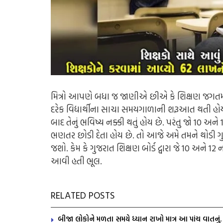
મિત્રો આપણે બધા જ જાણીએ છીએ કે શિક્ષણ જગતમાં ધ
દરેક વિદ્યાર્થીના સાચા સમયગાળાની શરૂઆત થતી હોય છે.
બાદ તેનું ભવિષ્ય નક્કી થતું હોય છે. પરંતુ જો 10 અને 
ભણતર છોડી દેતા હોય છે. તો આજે અમે તમને થોડી ગુ
જશો. કેમ કે ગુજરાત શિક્ષણ બોર્ડ દ્વારા જે 10 અને 12 
આવી હતી ભૂલ.
RELATED POSTS
બીજા લોકોને મળતા સમયે ધ્યાન રાખો માત્ર આ પાંચ વાતનુ