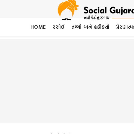
HOME
રસોઈ
તથ્યો અને હકીકતો
પ્રેરણાત્