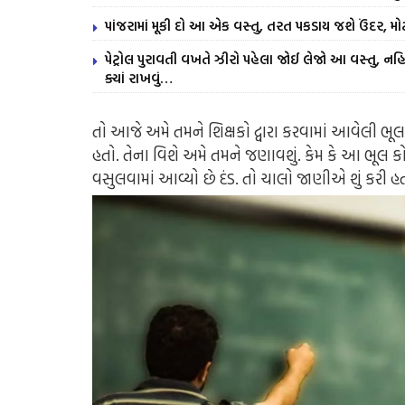
પાંજરામાં મૂકી દો આ એક વસ્તુ, તરત પકડાય જશે ઉંદર, મોટ
પેટ્રોલ પુરાવતી વખતે ઝીરો પહેલા જોઈ લેજો આ વસ્તુ, નહિ 
ક્યાં રાખવું…
તો આજે અમે તમને શિક્ષકો દ્વારા કરવામાં આવેલી ભૂલ
હતો. તેના વિશે અમે તમને જણાવશું. કેમ કે આ ભૂલ કોઈ
વસુલવામાં આવ્યો છે દંડ. તો ચાલો જાણીએ શું કરી હ