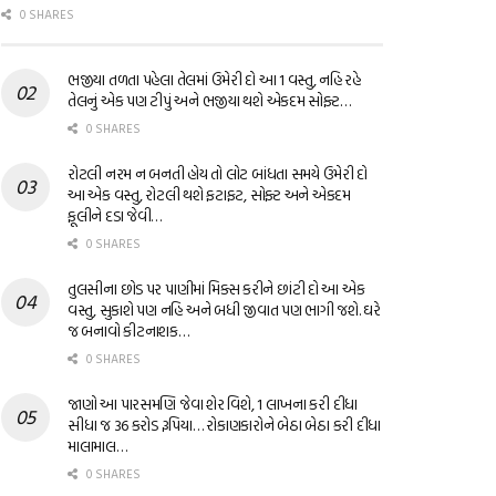
0 SHARES
ભજીયા તળતા પહેલા તેલમાં ઉમેરી દો આ 1 વસ્તુ, નહિ રહે
તેલનું એક પણ ટીપું અને ભજીયા થશે એકદમ સોફ્ટ…
0 SHARES
રોટલી નરમ ન બનતી હોય તો લોટ બાંધતા સમયે ઉમેરી દો
આ એક વસ્તુ, રોટલી થશે ફટાફટ, સોફ્ટ અને એકદમ
ફૂલીને દડા જેવી…
0 SHARES
તુલસીના છોડ પર પાણીમાં મિક્સ કરીને છાંટી દો આ એક
વસ્તુ, સુકાશે પણ નહિ અને બધી જીવાત પણ ભાગી જશે. ઘરે
જ બનાવો કીટનાશક…
0 SHARES
જાણો આ પારસમણિ જેવા શેર વિશે, 1 લાખના કરી દીધા
સીધા જ 36 કરોડ રૂપિયા… રોકાણકારોને બેઠા બેઠા કરી દીધા
માલામાલ…
0 SHARES