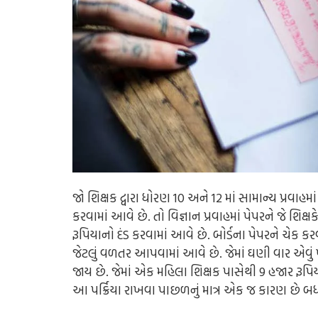
જો શિક્ષક દ્વારા ધોરણ 10 અને 12 માં સામાન્ય પ્રવાહ
કરવામાં આવે છે. તો વિજ્ઞાન પ્રવાહમાં પેપરને જે શિક્
રૂપિયાનો દંડ કરવામાં આવે છે. બોર્ડના પેપરને ચેક ક
જેટલું વળતર આપવામાં આવે છે. જેમાં ઘણી વાર એવું
જાય છે. જેમાં એક મહિલા શિક્ષક પાસેથી 9 હજાર રૂપિય
આ પર્ક્રિયા રાખવા પાછળનું માત્ર એક જ કારણ છે બધા 