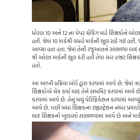
ધોરણ 10 અને 12 ના પેપર ચેકિંગ માટે શિક્ષકોને બો
હતી. જેમાં 10 માર્કથી વધારે માર્કની ભૂલ રહી ગઈ હતી
આવ્યા હતા હતા. જેમાં તેની રજૂઆતને સાંભળ્યા બાદ 62
થી ઓછા માર્કની ભૂલ કરી હતી તેવા ચાર હજાર શિક્ષકને
હતો.
આ આખી પ્રક્રિયા બોર્ડ દ્વારા કરવામાં આવે છે. જેમાં ત્ર
શિક્ષકોએ ચેક કર્યા બાદ તેને સબમિટ કરવામાં આવે છે. 
કરવામાં આવે છે. તેનું બધું વેરિફિકેશન કરવામાં આવ્યુ
આવે છે. પછી બધા શિક્ષકના રજીસ્ટ્રેશન નંબર પ્રમાણે
બાદ શિક્ષકનો ખુલાસો સાંભળવામાં આવે છે અને માર્ક પ