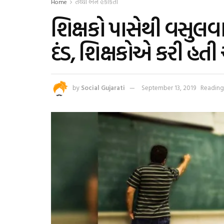
Home
તથ્યો અને હકીકતો
શિક્ષકો પાસેથી વસુલવા
દંડ, શિક્ષકોએ કરી હત
by
Social Gujarati
September 13, 2019
Reading