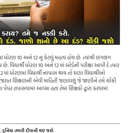
ોરણ 10 અને 12 નું કેટલું મહત્વ હોય છે. ત્યાંથી લગભગ
 વિદ્યાર્થી ધોરણ 10 અને 12 માં બોર્ડની પરીક્ષા આપી દે ત્યાર
12 માં ધોરણમાં વિદ્યાર્થી નાપાસ થાય તો ઘણા વિદ્યાર્થીઓ
જરાત શિક્ષણની એવી માહિતી જણાવશું જે જાણીને તમે ચોંકી
ના પેપર તપાસવામાં આવ્યા હતા તેમાં શિક્ષકો દ્વારા કરવામાં
ં…દુનિયા તમારી દીવાની થઇ જશે.