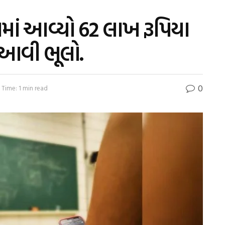
માં આવ્યો 62 લાખ રૂપિયા
ી આવી ભૂલો.
0
 Time: 1 min read