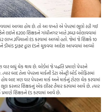
લાવવામાં આવ્યા હોય છે. તો આ વખતે એ પેપરમાં ભૂલો રહી ગઈ
. જેને લઈને 6200 શિક્ષકને ગાંધીનગર ખાતે રૂબરૂ બોલાવવામાં
 લાખ રૂપિયાનો દંડ કરવામાં આવ્યો હતો. જેમાં જે શિક્ષકે 10
 ડીમાંડ ડ્રાફ્ટ દ્વારા દંડને ચુકવવા આદેશ આપવામાં આવ્યો
ણ વાર બધું ચેક થાય છે. બોર્ડમાં જે પદ્ધતિ પ્રમાણે પેપરને
ત્યાર બાદ તેના પેપરના માર્કની ડેટા એન્ટ્રી બોર્ડ ઓફિસમાં
ં હોય બાદ ત્રણ વાર પેપરના માર્ક અને માર્કનું ટોટલ ચેક કરવામાં
 ભૂલ કરનાર શિક્ષકનું એક લીસ્ટ તૈયાર કરવામાં આવે છે. ત્યાર
્રમાણે શિક્ષકને દંડ કરવામાં આવે છે.