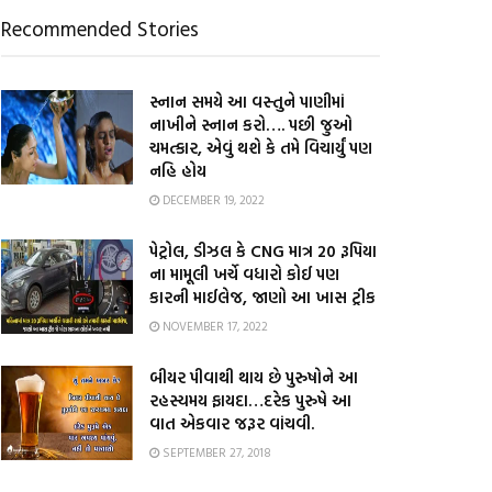
Recommended Stories
સ્નાન સમયે આ વસ્તુને પાણીમાં
નાખીને સ્નાન કરો…. પછી જુઓ
ચમત્કાર, એવું થશે કે તમે વિચાર્યું પણ
નહિ હોય
DECEMBER 19, 2022
પેટ્રોલ, ડીઝલ કે CNG માત્ર 20 રૂપિયા
ના મામૂલી ખર્ચે વધારો કોઈ પણ
કારની માઈલેજ, જાણો આ ખાસ ટ્રીક
NOVEMBER 17, 2022
બીયર પીવાથી થાય છે પુરુષોને આ
રહસ્યમય ફાયદા…દરેક પુરુષે આ
વાત એકવાર જરૂર વાંચવી.
SEPTEMBER 27, 2018