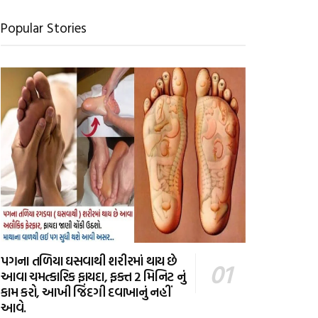
Popular Stories
પગના તળિયા ઘસવાથી શરીરમાં થાય છે
આવા ચમત્કારિક ફાયદા, ફક્ત 2 મિનિટ નું
કામ કરો, આખી જિંદગી દવાખાનું નહીં
આવે.