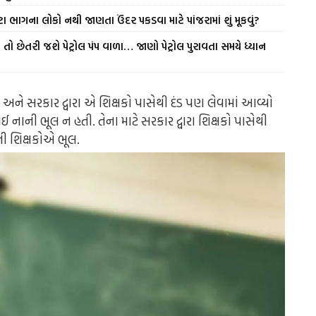
ા ભાગના લોકો નથી જાણતા ઉંદર પકડવા માટે પાંજરામાં શું મૂકવું?
તો છેતરી જશે પેટ્રોલ પંપ વાળા… જાણો પેટ્રોલ પુરાવતા સમયે ધ્યાન
 અને સરકાર દ્વારા એ શિક્ષકો પાસેથી દંડ પણ લેવામાં આવ્યો
 નાની ભૂલ ન હતી. તેના માટે સરકાર દ્વારા શિક્ષકો પાસેથી
તી શિક્ષકોએ ભૂલ.