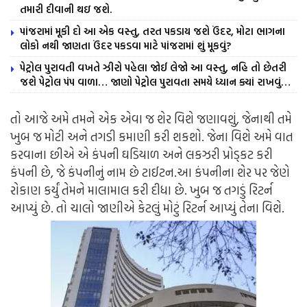
તમારી દીવાની થઇ જશે.
પાંજરામાં મૂકી દો આ એક વસ્તુ, તરત પકડાય જશે ઉંદર, મોટા ભાગના
લોકો નથી જાણતા ઉંદર પકડવા માટે પાંજરામાં શું મૂકવું?
પેટ્રોલ પુરાવતી વખતે ઝીરો પહેલા જોઈ લેજો આ વસ્તુ, નહિ તો છેતરી
જશે પેટ્રોલ પંપ વાળા… જાણો પેટ્રોલ પુરાવતા સમયે ધ્યાન ક્યાં રાખવું…
તો આજે અમે તમને એક એવા જ શેર વિશે જણાવશું, જેનાથી તમે
ખુબ જ મોટી અને તગડી કમાણી કરી શકશો. જેના વિશે અમે વાત
કરવાના છીએ એ કંપની ઘડિયાળ અને લકઝરી પ્રોડ્કટ કરી
કંપની છે, જે કંપનીનું નામ છે ટાઈટન.આ કંપનીના શેર પર જેણે
રોકાણ કર્યું તેમને માલામાલ કરી દીધા છે. ખુબ જ તગડું રિટર્ન
આપ્યું છે. તો ચાલો જાણીએ કેટલું મોટું રિટર્ન આપ્યું તેના વિશે.