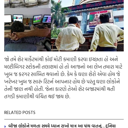
જો તમે શેર માર્કેટમાંથી કોઈ મોટી કમાણી કરવા ઇચ્છતા હો અને
મલ્ટીબિગર સ્ટોકની તલાશમાં હો તો આજનો આ લેખ તમારા માટે
ખુબ જ કરગર સાબિત થવાનો છે. કેમ કે ઘણા શેરો એવા હોય જે
ખરેખર ખુબ જ સારું રિટર્ન આપનાર હોય છે પરંતુ ઘણા લોકોને
તેની જાણ નથી હોતી. જેના કારણે તેઓ શેર બજારમાંથી થતી
તગડી કમાણીથી વંચિત થઈ જાય છે.
RELATED POSTS
બીજા લોકોને મળતા સમયે ધ્યાન રાખો માત્ર આ પાંચ વાતનું…દુનિયા