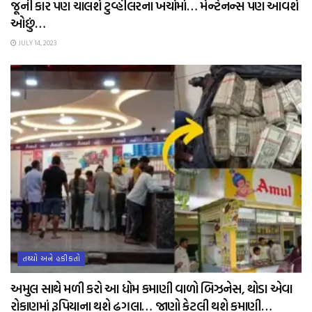
જૂની કાર પણ ચાલશે ટુવ્હીલરના ખર્ચામાં… મેન્ટેનન્સ પણ આવશે
ઓછું…
JULY 14, 2023
તથ્યો અને હકીકતો
અમુલ સાથે મળી કરો આ ધોમ કમાણી વાળો બિઝનેસ, થોડા એવા
રોકાણમાં રૂપિયાના થશે ઢગલા… જાણો કેટલી થશે કમાણી…