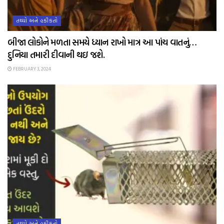
તથ્યો અને હકીકતો
બીજા લોકોને મળતા સમયે ધ્યાન રાખો માત્ર આ પાંચ વાતનું…
દુનિયા તમારી દીવાની થઇ જશે.
FEBRUARY 3, 2024
તથ્યો અને હકીકતો