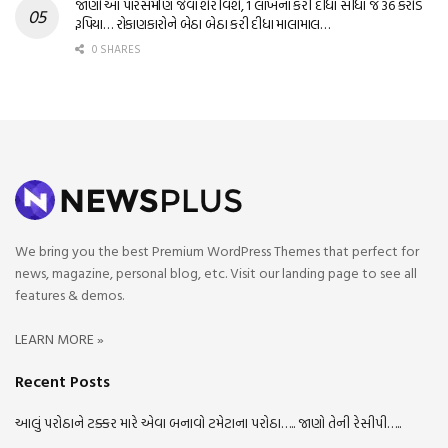
જાણો આ પારસમણિ જેવા શેર વિશે, 1 લાખના કરી દીધા સીધા જ 36 કરોડ
રૂપિયા… રોકાણકારોને બેઠા બેઠા કરી દીધા માલામાલ…
0 SHARES
We bring you the best Premium WordPress Themes that perfect for
news, magazine, personal blog, etc. Visit our landing page to see all
features & demos.
LEARN MORE »
Recent Posts
આલું પરોઠાને ટક્કર મારે એવા બનાવો ટમેટાના પરોઠા….. જાણો તેની રેસીપી…..