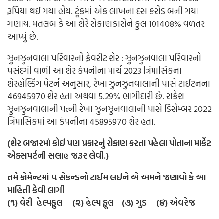
રૂપિયા થઈ ગયા હોય. ટૂંકમાં એક લાખના દસ કરોડ બની ગયા
ગણાય. મતલબ કે આ શેરે રોકાણકારોને કુલ 101408% વળતર
આપ્યું છે.
ઝુનઝુનવાલા પરિવારનો ફેવરીટ શેર : ઝુનઝુનવાલા પરિવારનો
પસંદગી વાળી આ શેર કંપનીના માર્ચ 2023 ત્રિમાસિકના
શેરહોલ્ડિંગ પેટર્ન અનુસાર, રેખા ઝુનઝુનવાલાની પાસે ટાઈટનના
46945970 શેર હતા અથવા 5.29% ભાગીદારી છે. રાકેશ
ઝુનઝુનવાલાની પત્ની રેખા ઝુનઝુનવાલાની પાસે ડિસેમ્બર 2022
ત્રિમાસિકમાં આ કંપનીના 45895970 શેર હતા.
(શેર બજારમાં કોઈ પણ પ્રકારનું રોકાણ કરતા પહેલા પોતાના માર્કેટ
એક્સપર્ટની સલાહ જરૂર લેવી.)
તમે કોમેન્ટમાં ૫ સેકન્ડનો ટાઈમ લઈને એ અમને જણાવો કે આ
માહિતી કેવી લાગી
(૧) વેરી હેલ્પફુલ (૨) હેલ્પ ફૂલ (૩) ગુડ (૪) એવરેજ