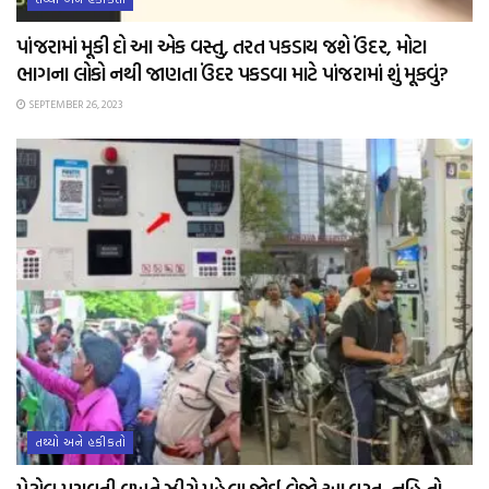
પાંજરામાં મૂકી દો આ એક વસ્તુ, તરત પકડાય જશે ઉંદર, મોટા
ભાગના લોકો નથી જાણતા ઉંદર પકડવા માટે પાંજરામાં શું મૂકવું?
SEPTEMBER 26, 2023
તથ્યો અને હકીકતો