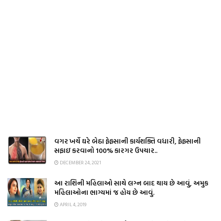
વગર ખર્ચે ઘરે બેઠા ફેફસાની કાર્યશક્તિ વધારી, ફેફસાની
સફાઇ કરવાનો 100% કારગર ઉપચાર..
DECEMBER 24, 2021
આ રાશિની મહિલાઓ સાથે લગ્ન બાદ થાય છે આવું, અમુક
મહિલાઓના ભાગ્યમાં જ હોય છે આવું.
APRIL 4, 2019