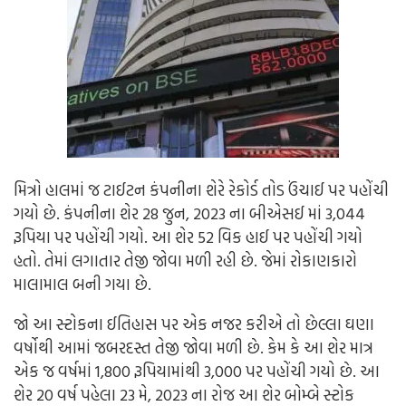
મિત્રો હાલમાં જ ટાઈટન કંપનીના શેરે રેકોર્ડ તોડ ઉંચાઈ પર પહોંચી
ગયો છે. કંપનીના શેર 28 જુન, 2023 ના બીએસઈ માં 3,044
રૂપિયા પર પહોંચી ગયો. આ શેર 52 વિક હાઈ પર પહોંચી ગયો
હતો. તેમાં લગાતાર તેજી જોવા મળી રહી છે. જેમાં રોકાણકારો
માલામાલ બની ગયા છે.
જો આ સ્ટોકના ઈતિહાસ પર એક નજર કરીએ તો છેલ્લા ઘણા
વર્ષોથી આમાં જબરદસ્ત તેજી જોવા મળી છે. કેમ કે આ શેર માત્ર
એક જ વર્ષમાં 1,800 રૂપિયામાંથી 3,000 પર પહોંચી ગયો છે. આ
શેર 20 વર્ષ પહેલા 23 મે, 2023 ના રોજ આ શેર બોમ્બે સ્ટોક