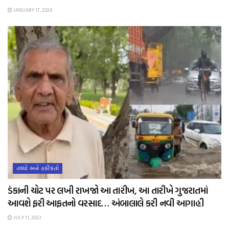
JANUARY 17, 2024
તથ્યો અને હકીકતો
ડંકાની ચોટ પર લખી રાખજો આ તારીખ, આ તારીખે ગુજરાતમાં
આવશે ફરી આફતનો વરસાદ… અંબાલાલે કરી નવી આગાહી
JULY 11, 2023