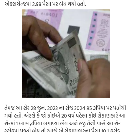
એક્સચેન્જમાં 2.98 પૈસા પર બંધ થયો હતો.
તેમજ આ શેર 28 જુન, 2023 ના રોજ 3024.95 રૂપિયા પર પહોંચી
ગયો હતો. એટલે કે જો કોઈએ 20 વર્ષ પહેલા કોઈ રોકાણકારે આ
શેરમાં 1 લાખ રૂપિયા લગાવ્યા હોય અને હજુ તેની પાસે આ શેર
સ્ટોકમાં પડ્યો હોય તો આજે એ રોકાણકારના પૈસા 10.1 કરોડ