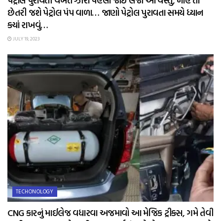
પેટ્રોલ પુરાવતી વખતે ઝીરો પહેલા જોઈ લેજો આ વસ્તુ, નહિ તો
છેતરી જશે પેટ્રોલ પંપ વાળા… જાણો પેટ્રોલ પુરાવતા સમયે ધ્યાન
ક્યાં રાખવું…
JULY 19, 2023
TECHONOLOGY
CNG કારનું માઈલેજ વધારવા અજમાવો આ મેજિક ટ્રીક્સ, ગમે તેવી