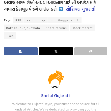
અવાજ સરસ લેખો અથવા આવનારા પાર્ટ ની અપડેટ માટે
અમારા ફેસબુક પેજને લાઈક
કરો..
સોશિયલ ગુજરાતી
Tags:
BSE
earn money
multibagger stock
Rakesh Jhunjhunwala
Share returns
stock market
Titan
Social Gujarati
Welcome to GujaratiDayro, your number one source for all
kinds of Articles. We’re dedicated to providing you the