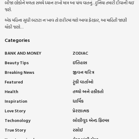
બીજા લોકોને મળતા સમયે ધ્યાન રાખો માત્ર આ પાંચ વાતનું…દુનિયા તમારી દીવાની થઇ
જશે.
એક મહિના સુધી બટાટા ન ખાવ તો શરીરમાં થશે આવા ફેરફાર, આ માહિતી જાણી
ચોંકી જશો…
Categories
BANK AND MONEY
ZODIAC
Beauty Tips
ઇતિહાસ
Breaking News
જીવન ચરિત્ર
Featured
ટૂંકી વાર્તાઓ
Health
તથ્યો અને હકીકતો
Inspiration
ધાર્મિક
Love Story
પ્રેરણાત્મક
Techonology
બોલીવુડ એન્ડ ફિલ્મ્સ
True Story
રસોઈ