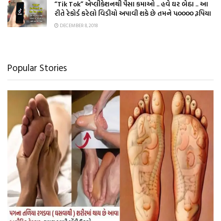
“Tik Tok” એપ્લીકેશનથી પૈસા કમાઓ .. હવે ઘર બેઠા .. આ
રીતે રેકોર્ડ કરેલો વિડીયો અપાવી શકે છે તમને ૫૦૦૦૦ રૂપિયા
DECEMBER 8, 2018
Popular Stories