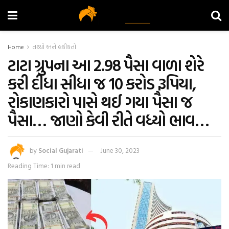
Home
તથ્યો અને હકીકતો
ટાટા ગ્રુપના આ 2.98 પૈસા વાળા શેરે
કરી દીધા સીધા જ 10 કરોડ રૂપિયા,
રોકાણકારો પાસે થઈ ગયા પૈસા જ
પૈસા… જાણો કેવી રીતે વધ્યો ભાવ…
by
Social Gujarati
June 30, 2023
Reading Time: 1 min read