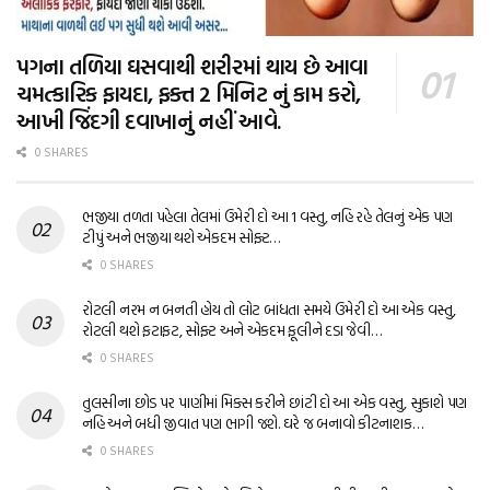
પગના તળિયા ઘસવાથી શરીરમાં થાય છે આવા
ચમત્કારિક ફાયદા, ફક્ત 2 મિનિટ નું કામ કરો,
આખી જિંદગી દવાખાનું નહીં આવે.
0 SHARES
ભજીયા તળતા પહેલા તેલમાં ઉમેરી દો આ 1 વસ્તુ, નહિ રહે તેલનું એક પણ
ટીપું અને ભજીયા થશે એકદમ સોફ્ટ…
0 SHARES
રોટલી નરમ ન બનતી હોય તો લોટ બાંધતા સમયે ઉમેરી દો આ એક વસ્તુ,
રોટલી થશે ફટાફટ, સોફ્ટ અને એકદમ ફૂલીને દડા જેવી…
0 SHARES
તુલસીના છોડ પર પાણીમાં મિક્સ કરીને છાંટી દો આ એક વસ્તુ, સુકાશે પણ
નહિ અને બધી જીવાત પણ ભાગી જશે. ઘરે જ બનાવો કીટનાશક…
0 SHARES