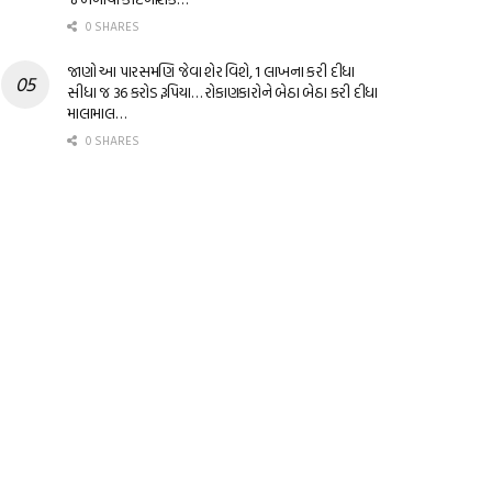
0 SHARES
જાણો આ પારસમણિ જેવા શેર વિશે, 1 લાખના કરી દીધા
સીધા જ 36 કરોડ રૂપિયા… રોકાણકારોને બેઠા બેઠા કરી દીધા
માલામાલ…
0 SHARES