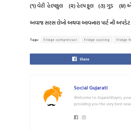
(૧) વેરી હેલ્પફુલ (૨) હેલ્પ ફૂલ (૩) ગુડ (૪) 
અવાજ સરસ લેખો અથવા આવનારા પાર્ટ ની અપડેટ મ
Tags:
Fridge compressor
Fridge cooling
Fridge f
Share
Social Gujarati
Welcome to GujaratiDayro, your 
providing you the very best new