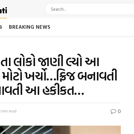
મક
BREAKING NEWS
ખતા લોકો જાણી લ્યો આ
મોટો ખર્ચો…ફ્રિજ બનાવતી
ાવતી આ હકીકત…
0
1 min read