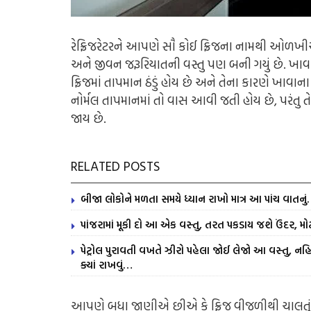
રેફ્રિજરેટરને આપણે સૌ કોઈ ફ્રિજના નામથી ઓળખી
અને જીવન જરૂરિયાતની વસ્તુ પણ બની ગયું છે. ખાવા 
ફ્રિજમાં તાપમાન ઠંડું હોય છે અને તેના કારણે ખ
નોર્મલ તાપમાનમાં તો વાસ આવી જતી હોય છે, પરંતુ ત
જાય છે.
RELATED POSTS
બીજા લોકોને મળતા સમયે ધ્યાન રાખો માત્ર આ પાંચ વાતનુ
પાંજરામાં મૂકી દો આ એક વસ્તુ, તરત પકડાય જશે ઉંદર, મોટ
પેટ્રોલ પુરાવતી વખતે ઝીરો પહેલા જોઈ લેજો આ વસ્તુ, નહિ 
ક્યાં રાખવું…
આપણે બધા જાણીએ છીએ કે ફ્રિજ વીજળીથી ચાલતું 