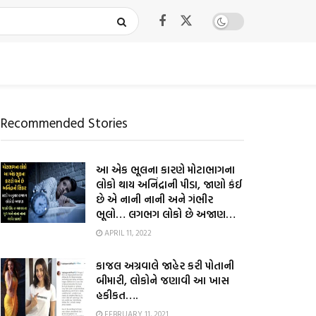
Recommended Stories
આ એક ભૂલના કારણે મોટાભાગના
લોકો થાય અનિંદ્રાની પીડા, જાણો કંઈ
છે એ નાની નાની અને ગંભીર
ભૂલો… લગભગ લોકો છે અજાણ…
APRIL 11, 2022
કાજલ અગ્રવાલે જાહેર કરી પોતાની
બીમારી, લોકોને જણાવી આ ખાસ
હકીકત….
FEBRUARY 11, 2021