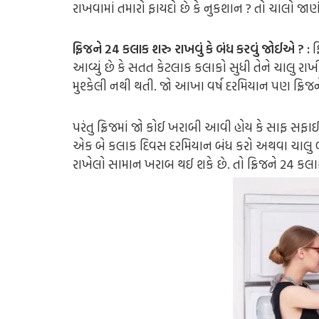
રાખવામાં તમારો ફાયદો છે કે નુકશાન ? તો ચાલો જ
ફ્રિજને 24 કલાક શરુ રાખવું કે બંધ કરવું જોઈએ ? :
ફ
આવ્યું છે કે સતત કેટલાક કલાકો સુધી તેને ચાલુ રા
મુશ્કેલી નથી થતી. જો આખા વર્ષ દરમિયાન પણ ફ્રિજન
પરંતુ ફ્રિજમાં જો કોઈ ખરાબી આવી હોય કે સાફ સફાઈ 
એક બે કલાક દિવસ દરમિયાન બંધ કરો અથવા ચાલુ બંધ 
રાખેલો સામાન ખરાબ થઈ શકે છે. તો ફ્રિજને 24 કલા