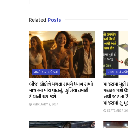
Related
Posts
તથ્યો અને હકીકતો
તથ્યો અને હકી
બીજા લોકોને મળતા સમયે ધ્યાન રાખો
પાંજરામાં મૂક
માત્ર આ પાંચ વાતનું…દુનિયા તમારી
પકડાય જશે ઉં
દીવાની થઇ જશે.
નથી જાણતા ઉં
પાંજરામાં શું મૂ
FEBRUARY 3, 2024
SEPTEMBER 26,