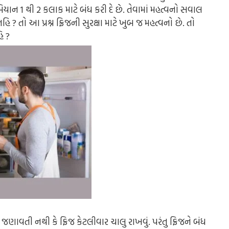
ાન 1 થી 2 કલાક માટે બંધ કરી દે છે. તેવામાં મહત્વનો સવાલ
િ ? તો આ પ્રશ્ન ફ્રિજની સુરક્ષા માટે ખુબ જ મહત્વનો છે. તો
િ ?
ણાવતી નથી કે ફ્રિજ કેટલીવાર ચાલુ રાખવું. પરંતુ ફ્રિજને બંધ