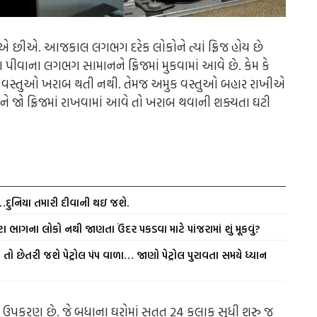
એ છીએ. આજકાલ લગભગ દરેક લોકોને ત્યાં ફ્રિજ હોય છે
પીવાના લગભગ સામાનને ફ્રિજમાં મુકવામાં આવે છે. કેમ કે
ાવાના વસ્તુઓ ખરાબ થતી નથી. તેમજ અમુક વસ્તુઓ બહાર રાખીએ
ેને જો ફ્રિજમાં રાખવામાં આવે તો ખરાબ થવાની શક્યતા ઘટી
ં…દુનિયા તમારી દીવાની થઇ જશે.
ા ભાગના લોકો નથી જાણતા ઉંદર પકડવા માટે પાંજરામાં શું મૂકવું?
તો છેતરી જશે પેટ્રોલ પંપ વાળા… જાણો પેટ્રોલ પુરાવતા સમયે ધ્યાન
ઉપકરણ છે. જે બધાના ઘરોમાં સતત 24 કલાક સુધી શરુ જ