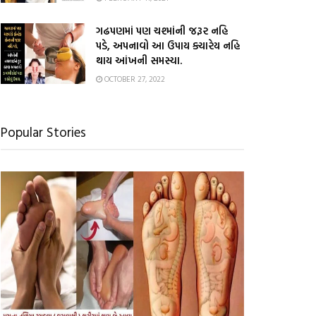
ગઢપણમાં પણ ચશ્માંની જરૂર નહિ
પડે, અપનાવો આ ઉપાય ક્યારેય નહિ
થાય આંખની સમસ્યા.
OCTOBER 27, 2022
Popular Stories