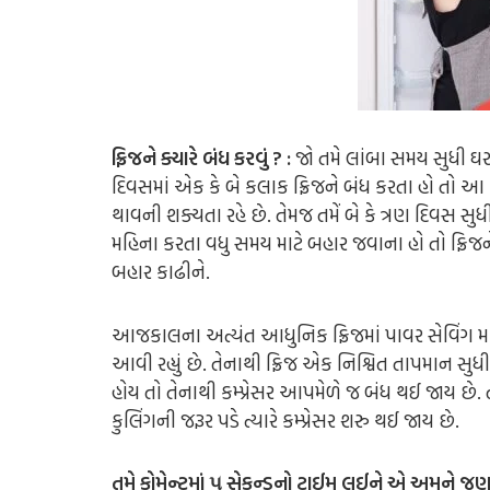
ફ્રિજને ક્યારે બંધ કરવું ? :
જો તમે લાંબા સમય સુધી ઘર
દિવસમાં એક કે બે કલાક ફ્રિજને બંધ કરતા હો તો આ ક
થાવની શક્યતા રહે છે. તેમજ તમેં બે કે ત્રણ દિવસ સ
મહિના કરતા વધુ સમય માટે બહાર જવાના હો તો ફ્રિજન
બહાર કાઢીને.
આજકાલના અત્યંત આધુનિક ફ્રિજમાં પાવર સેવિંગ 
આવી રહ્યું છે. તેનાથી ફ્રિજ એક નિશ્વિત તાપમાન સુ
હોય તો તેનાથી કમ્પ્રેસર આપમેળે જ બંધ થઈ જાય છે. તે
કુલિંગની જરૂર પડે ત્યારે કમ્પ્રેસર શરુ થઈ જાય છે.
તમે કોમેન્ટમાં ૫ સેકન્ડનો ટાઈમ લઈને એ અમને જણ