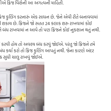
ાણીએ ફ્રિજ વિશેની આ અગત્યની માહિતી.
્રિજ કુલિંગ કરનારું એક સાધન છે. જેને એવી રીતે બનાવવામાં
ખી શકાય છે. ફ્રિજને જો સતત 24 કલાક શરુ રાખવામાં કોઈ
ે બંધ રાખવામાં ન આવે તો પણ ફ્રિજને કોઈ નુકશાન થતું નથી.
કરવી હોય તો અવશ્ય બંધ કરવું જોઈએ. પરંતુ જો ફ્રિજને તમે
કર્યા કરો તો ફ્રિજ કુલિંગ આપતું નથી. જેના કારણે અંદર
ક સુધી ચાલુ રાખવું જોઈએ.