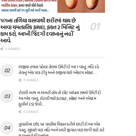
પગના તળિયા ઘસવાથી શરીરમાં થાય છે
આવા ચમત્કારિક ફાયદા, ફક્ત 2 મિનિટ નું
કામ કરો, આખી જિંદગી દવાખાનું નહીં
આવે.
0 SHARES
ભજીયા તળતા પહેલા તેલમાં ઉમેરી દો આ 1 વસ્તુ, નહિ રહે
તેલનું એક પણ ટીપું અને ભજીયા થશે એકદમ સોફ્ટ…
0 SHARES
રોટલી નરમ ન બનતી હોય તો લોટ બાંધતા સમયે ઉમેરી દો
આ એક વસ્તુ, રોટલી થશે ફટાફટ, સોફ્ટ અને એકદમ
ફૂલીને દડા જેવી…
0 SHARES
તુલસીના છોડ પર પાણીમાં મિક્સ કરીને છાંટી દો આ એક
વસ્તુ, સુકાશે પણ નહિ અને બધી જીવાત પણ ભાગી જશે. ઘરે
જ બનાવો કીટનાશક…