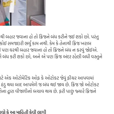
થી બહાર જવાના હો તો ફ્રિજને બંધ કરીને જઈ શકો છો. પરંતુ
ોઈ સમજદારી ભર્યું કામ નથી. કેમ કે તેનાથી ફ્રિજ ખરાબ
ુધી પણ ઘરથી બહાર જવાના હો તો ફ્રિજને બંધ ન કરવું જોઈએ.
ે બંધ કરી શકો છો, અને એ પણ ફ્રિજ અંદર રહેલી બધી વસ્તુને
માટે એક ઓટોમેટિક ઓફ કે ઓટોકટ જેવું ફીચર આપવામાં
ધી ઠંડુ થયા બાદ આપમેળે જ બંધ થઈ જાય છે. ફ્રિજ જો ઓટોકટ
ના દ્વારા વીજળીનો બચાવ થાય છે. ફરી પાછું જ્યારે ફ્રિજને
ાવો કે આ માહિતી કેવી લાગી