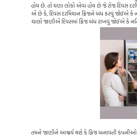
હોય છે. તો ઘણા લોકો એવા હોય છે જે રોજ દિવસ દરમિય
એ છે કે, દિવસ દરમિયાન ફ્રિજને બંધ કરવું જોઈએ કે નહ
ચાલો જાણીએ દિવસમાં ફ્રિજ બંધ રાખવું જોઈએ કે નહ
તમને જાણીને આશ્વર્ય થશે કે ફ્રિજ બનાવતી કંપનીઓ જ