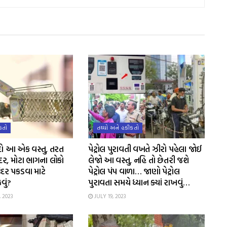
કતો
તથ્યો અને હકીકતો
ી દો આ એક વસ્તુ, તરત
પેટ્રોલ પુરાવતી વખતે ઝીરો પહેલા જોઈ
દર, મોટા ભાગના લોકો
લેજો આ વસ્તુ, નહિ તો છેતરી જશે
દર પકડવા માટે
પેટ્રોલ પંપ વાળા… જાણો પેટ્રોલ
કવું?
પુરાવતા સમયે ધ્યાન ક્યાં રાખવું…
 2023
JULY 19, 2023