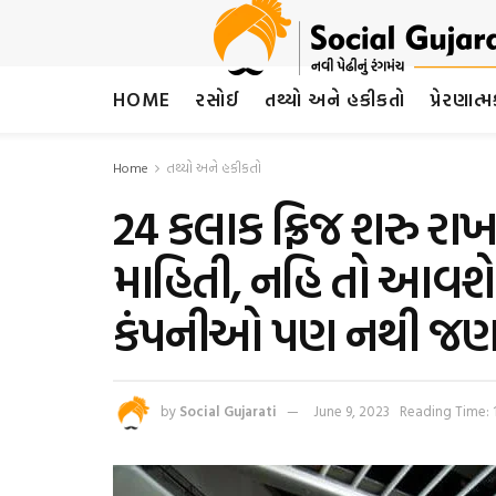
HOME
રસોઈ
તથ્યો અને હકીકતો
પ્રેરણાત્
Home
તથ્યો અને હકીકતો
24 કલાક ફ્રિજ શરુ રા
માહિતી, નહિ તો આવશે 
કંપનીઓ પણ નથી જણ
by
Social Gujarati
June 9, 2023
Reading Time: 