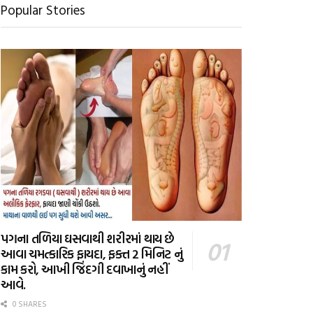
Popular Stories
પગના તળિયા ઘસવાથી શરીરમાં થાય છે
આવા ચમત્કારિક ફાયદા, ફક્ત 2 મિનિટ નું
કામ કરો, આખી જિંદગી દવાખાનું નહીં
આવે.
0 SHARES