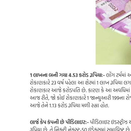
1 લાખના બની ગયા 4.53 કરોડ રૂપિયા:-
લોંગ ટર્મમાં
રોકાણકારે 23 વર્ષ પહેલા આ શેરમાં 1 લાખ રૂપિયા લગાવ
રોકાણકાર આજે કરોડપતિ છે. કારણ કે આ અવધિમાં તે
આજ રીતે, જો કોઈ રોકાણકારે 1 જાન્યુઆરી 199ના રોજ 
આજે તેને 1.13 કરોડ રૂપિયા મળી રહ્યા હોત.
લાર્જ કેપ કંપની છે પીડિલાઇટ:-
પીડિલાઇટ ઇંડસ્ટ્રીઝ
રૂપિયા છે. તે નિફ્ટી નેક્સ્ટ-50 ઇંડેક્સમાં સમાવિષ્ટ