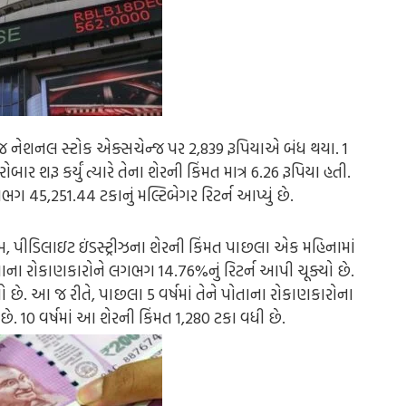
 રોજ નેશનલ સ્ટોક એક્સચેન્જ પર 2,839 રૂપિયાએ બંધ થયા. 1
શરૂ કર્યું ત્યારે તેના શેરની કિંમત માત્ર 6.26 રૂપિયા હતી.
ભગ 45,251.44 ટકાનું મલ્ટિબેગર રિટર્ન આપ્યું છે.
જબ, પીડિલાઇટ ઇંડસ્ટ્રીઝના શેરની કિંમત પાછલા એક મહિનામાં
ોતાના રોકાણકારોને લગભગ 14.76%નું રિટર્ન આપી ચૂક્યો છે.
ો છે. આ જ રીતે, પાછલા 5 વર્ષમાં તેને પોતાના રોકાણકારોના
. 10 વર્ષમાં આ શેરની કિંમત 1,280 ટકા વધી છે.