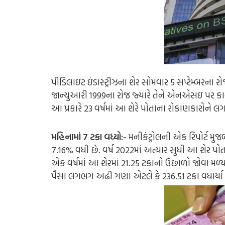
પીડિલાઇટ ઇંડાસ્ટ્રીઝના શેર સોમવાર 5 સપ્ટેમ્બરના
જાન્યુઆરી 1999ના રોજ જ્યારે તેને એનએસઇ પર કારોબાર 
આ પ્રકારે 23 વર્ષમાં આ શેરે પોતાના રોકાણકારોને લગ
મહિનામાં 7 ટકા વધ્યો:-
મનીકંટ્રોલની એક રિપોર્ટ મુ
7.16% વધી છે. વર્ષ 2022માં અત્યાર સુધી આ શેર પ
એક વર્ષમાં આ શેરમાં 21.25 ટકાનો ઉછાળો જોવા મળ્ય
પૈસા લગભગ અઢી ગણા એટલે કે 236.51 ટકા વધાર્યા છે