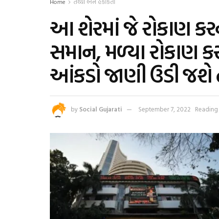
Home
તથ્યો અને હકીકતો
આ શેરમાં જે રોકાણ કર
સમાન, મળ્યા રોકાણ ક
આંકડો જાણી ઉડી જશે 
by
Social Gujarati
September 7, 2022
Reading 