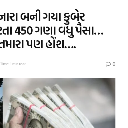
નારા બની ગયા કુબેર
રતા 450 ગણા વધુ પૈસા…
તમારા પણ હોંશ….
0
Time: 1 min read