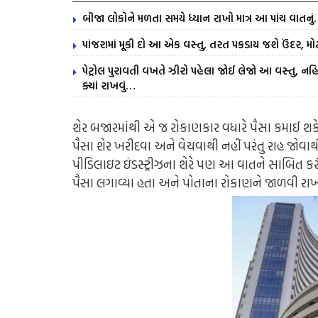
બીજા લોકોને મળતા સમયે ધ્યાન રાખો માત્ર આ પાંચ વાતનુ
પાંજરામાં મૂકી દો આ એક વસ્તુ, તરત પકડાય જશે ઉંદર, મોટ
પેટ્રોલ પુરાવતી વખતે ઝીરો પહેલા જોઈ લેજો આ વસ્તુ, નહિ 
ક્યાં રાખવું…
શેર બજારમાંથી એ જ રોકાણકાર વધારે પૈસા કમાઈ શકે છે જ
પૈસા શેર ખરીદવા અને વેચવાથી નહીં પરંતુ રાહ જોવાથ
પીડિલાઇટ ઇંડસ્ટ્રીઝના શેરે પણ આ વાતને સાબિત કરી
પૈસા લગાવ્યા હતા અને પોતાના રોકાણને જાળવી રાખ્યું