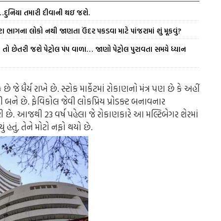
ં…દુનિયા તમારી દીવાની થઇ જશે.
ા ભાગના લોકો નથી જાણતા ઉંદર પકડવા માટે પાંજરામાં શું મૂકવું?
તો છેતરી જશે પેટ્રોલ પંપ વાળા… જાણો પેટ્રોલ પુરાવતા સમયે ધ્યાન
ે ધૈર્ય રાખે છે. સ્ટોક માર્કેટમાં રોકાણનો મંત્ર પણ છે કે અહીં
ી બને છે. ફેવિકોલ જેવી લોકપ્રિય પ્રોડક્ટ બનાવનાર
 છે. આજથી 23 વર્ષ પહેલા જે રોકાણકારે આ મલ્ટિબેગર શેરમાં
 હતું, તેને મોટો નફો થયો છે.