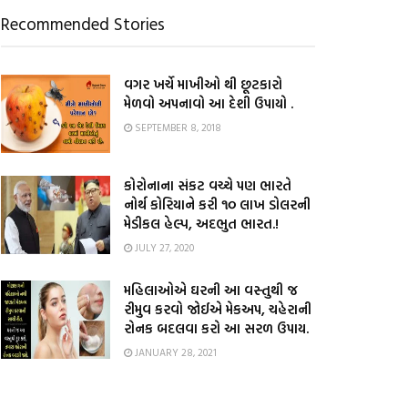
Recommended Stories
વગર ખર્ચે માખીઓ થી છૂટકારો
મેળવો અપનાવો આ દેશી ઉપાયો .
SEPTEMBER 8, 2018
કોરોનાના સંકટ વચ્ચે પણ ભારતે
નોર્થ કોરિયાને કરી ૧૦ લાખ ડોલરની
મેડીકલ હેલ્પ, અદભુત ભારત.!
JULY 27, 2020
મહિલાઓએ ઘરની આ વસ્તુથી જ
રીમુવ કરવો જોઈએ મેકઅપ, ચહેરાની
રોનક બદલવા કરો આ સરળ ઉપાય.
JANUARY 28, 2021