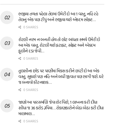
ભજીયા તળતા પહેલા તેલમાં ઉમેરી દો આ 1 વસ્તુ, નહિ રહે
તેલનું એક પણ ટીપું અને ભજીયા થશે એકદમ સોફ્ટ…
0 SHARES
રોટલી નરમ ન બનતી હોય તો લોટ બાંધતા સમયે ઉમેરી દો
આ એક વસ્તુ, રોટલી થશે ફટાફટ, સોફ્ટ અને એકદમ
ફૂલીને દડા જેવી…
0 SHARES
તુલસીના છોડ પર પાણીમાં મિક્સ કરીને છાંટી દો આ એક
વસ્તુ, સુકાશે પણ નહિ અને બધી જીવાત પણ ભાગી જશે. ઘરે
જ બનાવો કીટનાશક…
0 SHARES
જાણો આ પારસમણિ જેવા શેર વિશે, 1 લાખના કરી દીધા
સીધા જ 36 કરોડ રૂપિયા… રોકાણકારોને બેઠા બેઠા કરી દીધા
માલામાલ…
0 SHARES