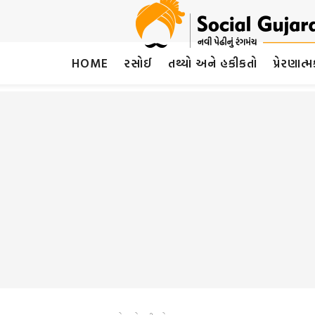
HOME
રસોઈ
તથ્યો અને હકીકતો
પ્રેરણાત્