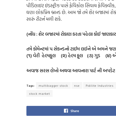
પીડિલાઇટ ઇંડસ્ટ્રીઝ પાસે ફેવિકોલ સિવાય ફેવિક્વી
ઘણા લોકપ્રિય બ્રાન્ડ છે. આમ જો તમે શેર બજારમાં રો
સારું રીટર્ન મળી શકે.
(
નોંધ : શેર બજારમાં રોકાણ કરતા પહેલા કોઈ જાણકા
તમે કોમેન્ટમાં ૫ સેકન્ડનો ટાઈમ લઈને એ અમને જણ
(૧) વેરી હેલ્પફુલ (૨) હેલ્પ ફૂલ (૩) ગુડ (૪) 
અવાજ સરસ લેખો અથવા આવનારા પાર્ટ ની અપડેટ મ
Tags:
multibagger stock
nse
Pidilite Industries
stock market
Share