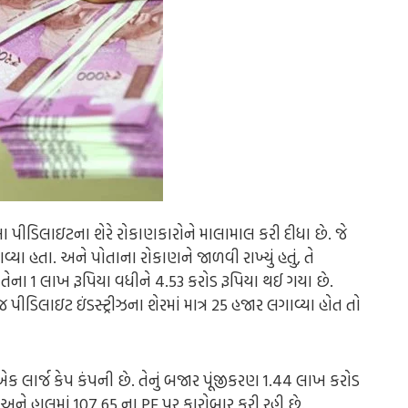
 આ પીડિલાઇટના શેરે રોકાણકારોને માલામાલ કરી દીધા છે. જે
્યા હતા. અને પોતાના રોકાણને જાળવી રાખ્યું હતું, તે
ના 1 લાખ રૂપિયા વધીને 4.53 કરોડ રૂપિયા થઈ ગયા છે.
પીડિલાઇટ ઇંડસ્ટ્રીઝના શેરમાં માત્ર 25 હજાર લગાવ્યા હોત તો
 એક લાર્જ કેપ કંપની છે. તેનું બજાર પૂંજીકરણ 1.44 લાખ કરોડ
 છે અને હાલમાં 107.65 ના PE પર કારોબાર કરી રહી છે.