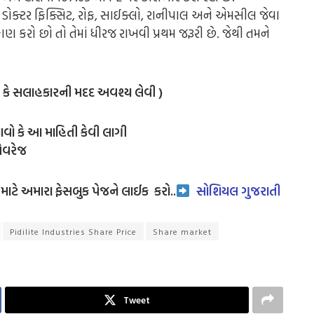
ક, ડોક્ટર ફિક્સિટ, રોફ, સાઈક્લો, રાનીપાલ અને એમસીલ જેવા
કાણ કરો છો તો તેમાં ધીરજ રાખવી પ્રથમ જરૂરી છે. જેથી તમને
ર કે સલાહકારની મદદ અવશ્ય લેવી )
ાવો કે આ માહિતી કેવી લાગી
એવરેજ
ાટે અમારા ફેસબુક પેજને લાઈક
કરો..
સોશિયલ ગુજરાતી
Pidilite Industries Share Price
Share market
Tweet