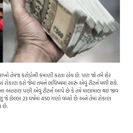
ાખો તેમજ કરોડોની કમાણી કરતા હોય છે. પણ જો તમે શેર
રોકાણ કરો જેમાં તમને ભવિષ્યમાં સારું એવું રીટર્ન મળી શકે.
ર્ષના અંતરાલ પછી એવું રીટર્ન આપે છે કે તમે માલામાલ થઇ જાવ
ે છેલ્લા 23 વર્ષમાં 450 ગણો વધ્યો છે અને તેમાં રોકાણ
ા છે.