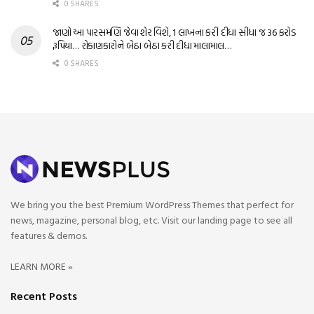
0 SHARES
જાણો આ પારસમણિ જેવા શેર વિશે, 1 લાખના કરી દીધા સીધા જ 36 કરોડ
રૂપિયા… રોકાણકારોને બેઠા બેઠા કરી દીધા માલામાલ…
0 SHARES
We bring you the best Premium WordPress Themes that perfect for
news, magazine, personal blog, etc. Visit our landing page to see all
features & demos.
LEARN MORE »
Recent Posts