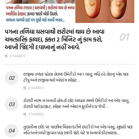
પગના તળિયા ઘસવાથી શરીરમાં થાય છે આવા
ચમત્કારિક ફાયદા, ફક્ત 2 મિનિટ નું કામ કરો,
આખી જિંદગી દવાખાનું નહીં આવે.
0 SHARES
ભજીયા તળતા પહેલા તેલમાં ઉમેરી દો આ 1 વસ્તુ, નહિ રહે તેલનું એક પણ
ટીપું અને ભજીયા થશે એકદમ સોફ્ટ…
0 SHARES
રોટલી નરમ ન બનતી હોય તો લોટ બાંધતા સમયે ઉમેરી દો આ એક વસ્તુ,
રોટલી થશે ફટાફટ, સોફ્ટ અને એકદમ ફૂલીને દડા જેવી…
0 SHARES
તુલસીના છોડ પર પાણીમાં મિક્સ કરીને છાંટી દો આ એક વસ્તુ, સુકાશે પણ
નહિ અને બધી જીવાત પણ ભાગી જશે. ઘરે જ બનાવો કીટનાશક…