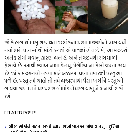
જો કે હાલ ચોમાસું શરુ થતા જ દરેકના ઘરમાં મચ્છરોનો ત્રાસ વધી
ગયો હશે. પણ સૌથી મોટો ડર તો એ વાતનો હોય છે કે, આ મચ્છરો
અનેક રોગો થવાનું કારણ બને છે અને તે ઝડપથી રોગચાળો
ફેલાવે છે. આથી દવાખાનામાં ડેન્ગ્યું, મેલેરિયાના કેસો વધતા જાય
છે. જો કે
મચ્છરોથી લડવા માટે બજારમાં ઘણા પ્રકારની વસ્તુઓ
મળે છે. પરંતુ તમે ચાહો તો તમે બજારમાંથી પૈસા ખર્ચીને વસ્તુઓ
લાવવા કરતાં તમે ઘર પર જ હોમમેડ નેચરલ વસ્તુને બનાવી શકો
છો.
RELATED POSTS
બીજા લોકોને મળતા સમયે ધ્યાન રાખો માત્ર આ પાંચ વાતનું…દુનિયા