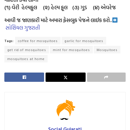
(૧) વેરી હેલ્પફુલ (૨) હેલ્પ ફૂલ (૩) ગુડ (૪) એવરેજ
આવી જ જાણકારી માટે અમારા ફેસબુક પેજને લાઈક કરો..
સોશિયલ ગુજરાતી
Tags:
coffee for mosquitoes
garlic for mosquitoes
get rid of mosquitoes
mint for mosquitoes
Mosquitoes
mosquitoes at home
Social Gujarati