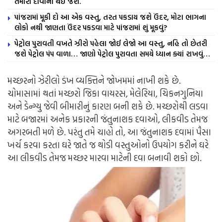
તમારી દીવાની થઇ જશે.
પાંજરામાં મૂકી દો આ એક વસ્તુ, તરત પકડાય જશે ઉંદર, મોટા ભાગના
લોકો નથી જાણતા ઉંદર પકડવા માટે પાંજરામાં શું મૂકવું?
પેટ્રોલ પુરાવતી વખતે ઝીરો પહેલા જોઈ લેજો આ વસ્તુ, નહિ તો છેતરી
જશે પેટ્રોલ પંપ વાળા… જાણો પેટ્રોલ પુરાવતા સમયે ધ્યાન ક્યાં રાખવું…
મચ્છરનો
ઝે
રીલો ડંખ વ્યક્તિને જોખમમાં નાખી શકે છે.
ચોમાસા
માં થતાં મચ્છરો જિકા વાયરસ, મેલેરિયા, ચિકનગુનિયા
અને ડેન્ગ્યુ જેવી બીમારીનું કારણ બની શકે છે. મચ્છરોથી લડવા
માટે બજારમાં અનેક પ્રકારની જંતુનાશક દવા
ઓ, લીકવીડ તેમજ
અગરબતી
મળે છે. પરંતુ તમે ચાહો તો, આ જંતુનાશક દવામાં પૈસા
ખર્ચ કરવા કરતા ઘરે જાતે જ થોડી વસ્તુઓનો ઉપયોગ કરીને ઘરે
આ લીકવીડ તેમજ મચ્છર મારવા માટેની દવા બનાવી શકો છો.