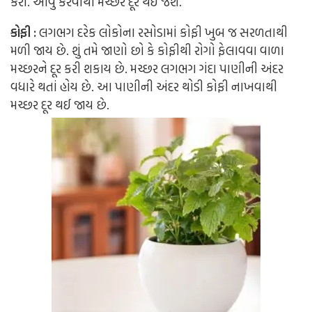
કરો. આવું કરવાથી મચ્છર દૂર થઈ જશે.
કોફી :
લગભગ દરેક લોકોના રસોડામાં કોફી ખુબ જ સરળતાથી
મળી જાય છે. શું તમે જાણો છો કે કોફીથી રોગો ફેલાવવા વાળા
મચ્છરને દૂર કરી શકાય છે. મચ્છર લગભગ ગંદા પાણીની અંદર
વધારે થતાં હોય છે. આ પાણીની અંદર થોડી કોફી નાખવાથી
મચ્છર દૂર થઈ જાય છે.