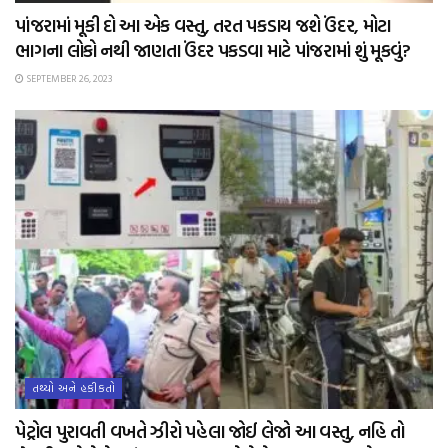
પાંજરામાં મૂકી દો આ એક વસ્તુ, તરત પકડાય જશે ઉંદર, મોટા
ભાગના લોકો નથી જાણતા ઉંદર પકડવા માટે પાંજરામાં શું મૂકવું?
SEPTEMBER 26, 2023
તથ્યો અને હકીકતો
પેટ્રોલ પુરાવતી વખતે ઝીરો પહેલા જોઈ લેજો આ વસ્તુ, નહિ તો