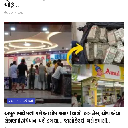
ઓછું…
JULY 14, 2023
તથ્યો અને હકીકતો
અમુલ સાથે મળી કરો આ ધોમ કમાણી વાળો બિઝનેસ, થોડા એવા
રોકાણમાં રૂપિયાના થશે ઢગલા… જાણો કેટલી થશે કમાણી…