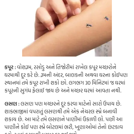
કપૂર :
વોશરૂમ, રસોડુ અને તિજોરીમાં રાખેલ કપૂર મચ્છરોને
ઘરમાથી દૂર કરે છે. રૂમની અંદર, બાલકની અથવા ઘરના કોઈપણ
સ્થાનમાં તમે કપૂર રાખી શકો છો. લગભગ 30 મિનિટમાં જ ઘરમાં
કપૂરની સુગંધ ફેલાઈ જાય છે અને મચ્છર ઘરમાં આવતા નથી.
લસણ :
લસણ પણ મચ્છરને દૂર કરવા માટેનો સારો ઉપાય છે.
શાકભાજીમાં વપરાતું લસણ
થી
તમે
એક નેચરલ સ્પ્રે બનાવી
શકાય છે. આ માટે તમે લસણને પાણીમાં ઉકાળી લો. પછી આ
પાણીને કોઈ પણ સ્પ્રે બોટલમાં ભરી, ખૂણાઓમાં તેનો છંટકાવ