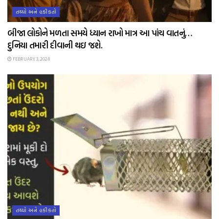
તથ્યો અને હકીકતો
બીજા લોકોને મળતા સમયે ધ્યાન રાખો માત્ર આ પાંચ વાતનું…
દુનિયા તમારી દીવાની થઇ જશે.
FEBRUARY 3, 2024
તથ્યો અને હકીકતો