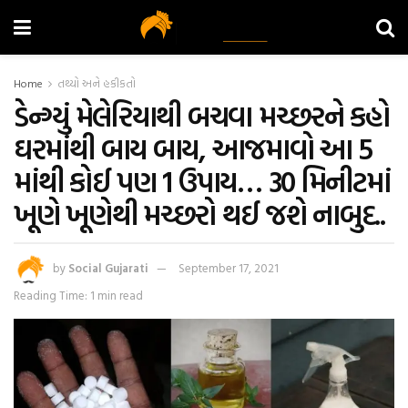
Home
તથ્યો અને હકીકતો
ડેન્ગ્યું મેલેરિયાથી બચવા મચ્છરને કહો
ઘરમાંથી બાય બાય, આજમાવો આ 5
માંથી કોઈ પણ 1 ઉપાય… 30 મિનીટમાં
ખૂણે ખૂણેથી મચ્છરો થઈ જશે નાબુદ..
by
Social Gujarati
September 17, 2021
Reading Time: 1 min read