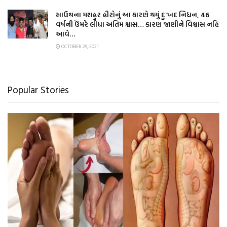
સાઉથના મશહુર હીરોનું આ કારણે થયું દુઃખદ નિધન, 46
વર્ષની ઉંમરે લીધા અંતિમ શ્વાસ… કારણ જાણીને વિશ્વાસ નહિ
આવે…
OCTOBER 29, 2021
Popular Stories