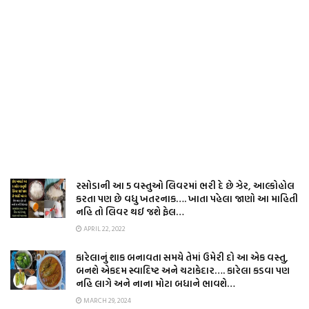
રસોડાની આ 5 વસ્તુઓ લિવરમાં ભરી દે છે ઝેર, આલ્કોહોલ
કરતા પણ છે વધુ ખતરનાક…. ખાતા પહેલા જાણો આ માહિતી
નહિ તો લિવર થઈ જશે ફેલ…
APRIL 22, 2022
કારેલાનું શાક બનાવતા સમયે તેમાં ઉમેરી દો આ એક વસ્તુ,
બનશે એકદમ સ્વાદિષ્ટ અને ચટાકેદાર…. કારેલા કડવા પણ
નહિ લાગે અને નાના મોટા બધાને ભાવશે…
MARCH 29, 2024