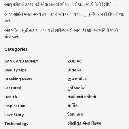
આલું પરોઠાને ટક્કર મારે એવા બનાવો ટમેટાના પરોઠા….. જાણો તેની રેસીપી…..
બીજા લોકોને મળતા સમયે ધ્યાન રાખો માત્ર આ પાંચ વાતનું…દુનિયા તમારી દીવાની થઇ
જશે.
એક મહિના સુધી બટાટા ન ખાવ તો શરીરમાં થશે આવા ફેરફાર, આ માહિતી જાણી
ચોંકી જશો…
Categories
BANK AND MONEY
ZODIAC
Beauty Tips
ઇતિહાસ
Breaking News
જીવન ચરિત્ર
Featured
ટૂંકી વાર્તાઓ
Health
તથ્યો અને હકીકતો
Inspiration
ધાર્મિક
Love Story
પ્રેરણાત્મક
Techonology
બોલીવુડ એન્ડ ફિલ્મ્સ