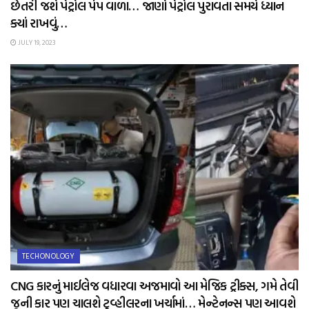
છેતરી જશે પેટ્રોલ પંપ વાળા… જાણો પેટ્રોલ પુરાવતા સમયે ધ્યાન
ક્યાં રાખવું…
JULY 19, 2023
TECHONOLOGY
CNG કારનું માઈલેજ વધારવા અજમાવો આ મેજિક ટ્રીક્સ, ગમે તેવી
જૂની કાર પણ ચાલશે ટુવ્હીલરના ખર્ચામાં… મેન્ટેનન્સ પણ આવશે