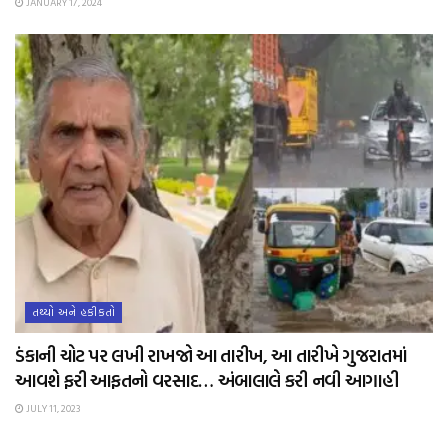
JANUARY 17, 2024
તથ્યો અને હકીકતો
ડંકાની ચોટ પર લખી રાખજો આ તારીખ, આ તારીખે ગુજરાતમાં
આવશે ફરી આફતનો વરસાદ… અંબાલાલે કરી નવી આગાહી
JULY 11, 2023