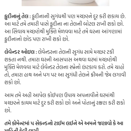
ફુદીનાનું તેલ :
ફુદીનાની સુગંધથી પણ મચ્છરને દૂર કરી શકાય છે.
આ માટે તમે તમારી પાસે ફુદીના ના તેલની બોટલ રાખી શકો છો.
આ સિવાય મચ્છરોથી મુક્તિ મેળવવા માટે તમે ઘરના આંગણામાં
ફુદીનાનો છોડ પણ રાખી શકો છો.
લેવેન્ડર ઓઇલ :
લેવેન્ડરના તેલની સુગંધ સામે મચ્છર ટકી
શકતા નથી. તમારા ઘરની આસપાસ અથવા ઘરમાં મચ્છરોથી
મુક્તિ મેળવવા માટે લેવેન્ડર તેલના સ્પ્રેનો છંટકાવ કરો. તમે ચાહો
તો, તમારા હાથ અને પગ પર આ સુગંધી તેલને ક્રીમની જેમ
લગાવી
શકો છો.
આમ તમે અહી આપેલ કોઈપણ ઉપાય અપનાવીને ઘરમાંથી
મચ્છરને કાયમ માટે દુર કરી શકો છો અને પોતાનું રક્ષણ કરી શકો
છો.
તમે કોમેન્ટમાં ૫ સેકન્ડનો ટાઈમ લઈને એ અમને જણાવો કે આ
માહિતી કેવી લાગી